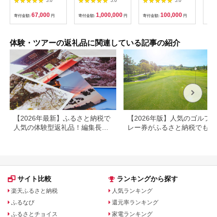
5.0
5.0
5.0
ルで使用できる宿泊補
分の乗船予約の権利）
の小
助券 楽しい旅の思い
「山
67,000
1,000,000
100,000
寄付金額:
円
寄付金額:
円
寄付金額:
円
寄付
出を！ 宿泊券 大分県
アチ
別府市 3000円 15000
烹 
円 3万円 9万円 15万
円 30万円 ホテル 旅
体験・ツアーの返礼品に関連している記事の紹介
館 温泉 旅行 観光 ト
ラベル 宿泊補助券 チ
ケット クーポン 宿泊
お泊り 別府温泉 別府
観光 地獄めぐり 旅 お
すすめ 人気 体験型 節
約_B030-007
【2026年最新】ふるさと納税で
【2026年版】人気のゴルフ
人気の体験型返礼品！編集長お
レー券がふるさと納税でもら
すすめ16選
る！
サイト比較
ランキングから探す
楽天ふるさと納税
人気ランキング
ふるなび
還元率ランキング
ふるさとチョイス
家電ランキング