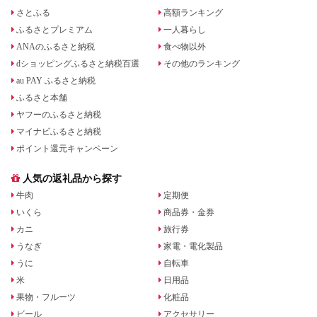
さとふる
高額ランキング
ふるさとプレミアム
一人暮らし
ANAのふるさと納税
食べ物以外
dショッピングふるさと納税百選
その他のランキング
au PAY ふるさと納税
ふるさと本舗
ヤフーのふるさと納税
マイナビふるさと納税
ポイント還元キャンペーン
人気の返礼品から探す
牛肉
定期便
いくら
商品券・金券
カニ
旅行券
うなぎ
家電・電化製品
うに
自転車
米
日用品
果物・フルーツ
化粧品
ビール
アクセサリー