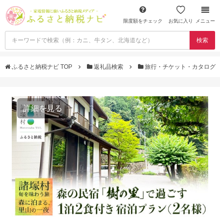
限度額をチェック
お気に入り
メニュー
検索
ふるさと納税ナビ TOP
返礼品検索
旅行・チケット・カタログ
詳細を見る