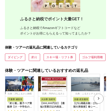
ふるさと納税でポイント大量GET！
ふるさと納税でAmazonギフトコードなど
ポイントがお得にもらえるって知ってましたか？
体験・ツアーの返礼品に関連しているカテゴリ
ダイビング
釣り
スキー場・リフト券
ゴルフ場利用権
体験・ツアーに関連しているおすすめの返礼品
出典：JALふるさと納税
出典：ANAのふるさと
出典：ふるさとチョイ
出
納税
ス
千葉県 浦安市
大分県 別府市
京都 府京都市
新
「釣り船」親子ペア乗
【300,000円分】【最
【びわ湖疏水船：びわ
ヤマ
船券【小・中学生のお
短2営業日以内発送】
湖大津港便】春シーズ
アお
子様】
別府市内の旅館やホテ
ン先行予約権（２名様
で2