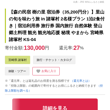
出典：JRE MALLふるさと納税
【森の民宿 樹の里 宿泊券（35,200円分）】里山
の旬を味わう旅 in 諸塚村 2名様プラン 1泊2食付
き｜宿泊利用券 旅行券 国内旅行 自然体験 登山
郷土料理 観光 観光地応援 秘境 やまから 宮崎県
諸塚村 KS-04
130,000
27
寄付金額:
円
還元率:
%
宮崎県 諸塚村
旅行・チケット・カタログ
お気に入り
体験・ツアー
※「還元率」とは返礼品のお得度を測る指標です
（還元率とは）
※「控除上限額」の範囲内で寄付するとお得にふるさと納税できます
（控
除上限額を調べる）
詳細を見る