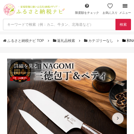
限度額をチェック
お気に入り
メニュー
検索
ふるさと納税ナビ TOP
返礼品検索
カテゴリーなし
和N
詳細を見る