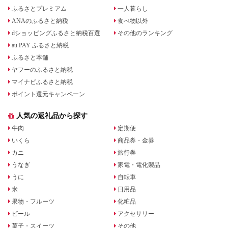
ふるさとプレミアム
一人暮らし
ANAのふるさと納税
食べ物以外
dショッピングふるさと納税百選
その他のランキング
au PAY ふるさと納税
ふるさと本舗
ヤフーのふるさと納税
マイナビふるさと納税
ポイント還元キャンペーン
人気の返礼品から探す
牛肉
定期便
いくら
商品券・金券
カニ
旅行券
うなぎ
家電・電化製品
うに
自転車
米
日用品
果物・フルーツ
化粧品
ビール
アクセサリー
菓子・スイーツ
その他