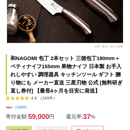
出典：楽天ふるさと納税
和NAGOMI 包丁 2本セット 三徳包丁180mm＋
ペティナイフ155mm 果物ナイフ 日本製 お手入
れしやすい 調理器具 キッチンツール ギフト 贈
り物にも メーカー直送 三星刃物 公式 [無料研ぎ
直し券付] 【最長4ヶ月を目安に発送】
4.8 （249件）
（249件）
59,000
37
寄付金額:
円
還元率:
%