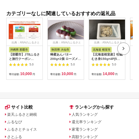
カテゴリーなしに関連しているおすすめの返礼品
出典：ANAのふるさと
出典：ANAのふるさと
出典：ANAのふるさと
出
納税
納税
納税
沖縄県 那覇市
秋田県 大仙市
北海道 根室市
埼
【那覇市】JTBふるさ
蜂蜜あんバター
【北海道根室産】牡蠣
【2
と旅行クーポン
200g×2個 ローズメイ
むき身150g×4P[5月
予約
（3,000円分）有効期
[あんバター はちみ
下旬以降発送] A-
史！
5.0
5.0
5.0
間3年（Eメール発
つ 発酵バター あん
54007
ムの
行）｜旅行 トラベル
こ 水あめ不使用 秋
水・
10,000
10,000
14,000
寄付金額:
円
寄付金額:
円
寄付金額:
円
寄付
予約 国内旅行 JTB 宿
田県 大仙市]
約3
泊 観光 体験 旅行券
03
宿泊券 旅行予約 ホテ
ル 旅館 チケット 子供
子連れ カップル 家族
人気 おすすめ 旅行ク
ーポン 店頭 オンライ
サイト比較
ランキングから探す
ン ネット予約 電話 有
効期間3年
楽天ふるさと納税
人気ランキング
ふるなび
還元率ランキング
ふるさとチョイス
家電ランキング
さとふる
高額ランキング