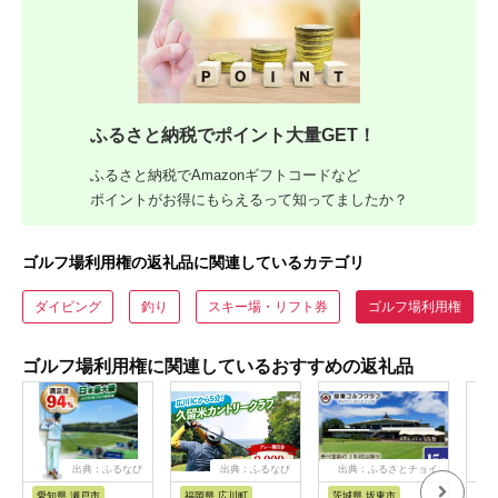
ふるさと納税でポイント大量GET！
ふるさと納税でAmazonギフトコードなど
ポイントがお得にもらえるって知ってましたか？
ゴルフ場利用権の返礼品に関連しているカテゴリ
ダイビング
釣り
スキー場・リフト券
ゴルフ場利用権
ゴルフ場利用権に関連しているおすすめの返礼品
出典：ふるなび
出典：ふるなび
出典：ふるさとチョイ
出
ス
愛知県 瀬戸市
福岡県 広川町
茨城県 坂東市
福