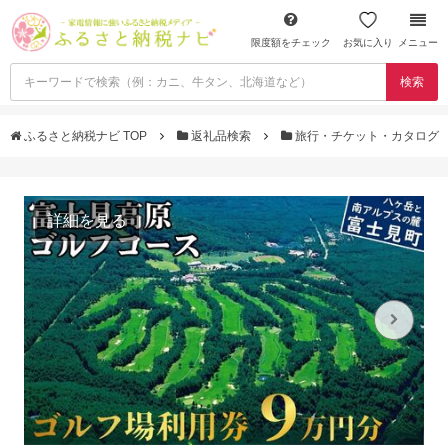
限度額をチェック
お気に入り
メニュー
検索
ふるさと納税ナビ TOP
返礼品検索
旅行・チケット・カタログ
詳細を見る