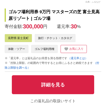
出典：ふるなび
ゴルフ場利用券 9万円 マスターズの芝 富士見高
原リゾート | ゴルフ場
300,000
30
寄付金額:
円
還元率:
%
長野県 富士見町
旅行・チケット・カタログ
お気に入り
体験・ツアー
ゴルフ場利用権
※「還元率」とは返礼品のお得度を測る指標です
（還元率とは）
※「控除上限額」の範囲内で寄付するとお得にふるさと納税できます
（控
除上限額を調べる）
詳細を見る
この返礼品の取扱いサイト