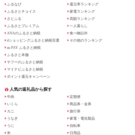
ふるなび
還元率ランキング
ふるさとチョイス
家電ランキング
さとふる
高額ランキング
ふるさとプレミアム
一人暮らし
ANAのふるさと納税
食べ物以外
dショッピングふるさと納税百選
その他のランキング
au PAY ふるさと納税
ふるさと本舗
ヤフーのふるさと納税
マイナビふるさと納税
ポイント還元キャンペーン
人気の返礼品から探す
牛肉
定期便
いくら
商品券・金券
カニ
旅行券
うなぎ
家電・電化製品
うに
自転車
米
日用品