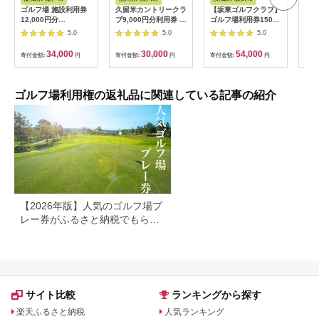
ゴルフ場 施設利用券
久留米カントリークラ
【坂東ゴルフクラブ】
【ふ
12,000円分
ブ9,000円分利用券 /
ゴルフ場利用券15000
フチ
[BBEC002]ゴルフ倶
ゴルフ[AFAD007]
円分（寄付金額の3割
小郡
5.0
5.0
5.0
楽部大樹 瀬戸店
相当額分） ／ ゴルフ
ギフ
プレー 都心から1時間
ゴル
34,000
30,000
54,000
寄付金額:
円
寄付金額:
円
寄付金額:
円
寄付
利用券 ゴルフ場 チケ
券 
ット 茨城 ゴルフ 予約
ラウ
体験 アクセス抜群 好
郡市
立地 ゴルフラウンド
ゴルフ場利用権の返礼品に関連している記事の紹介
アウトドア スポーツ
レジャー 茨城県
No.156
【2026年版】人気のゴルフ場プ
レー券がふるさと納税でもらえ
る！
サイト比較
ランキングから探す
楽天ふるさと納税
人気ランキング