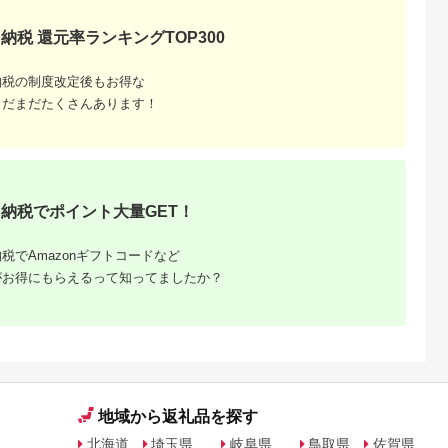
納税 還元率ランキングTOP300
天ふるさと納
出典：楽天ふるさと納
出典：ANAのふるさと
出典：楽天ふるさと
税
税
納税
都市
香川県 坂出市
新潟県 南魚沼市
鹿児島県 屋久島町
納税の制度改定後もお得な
と納税】【辻
【ふるさと納税】〈定
【令和8年産新米予
【ふるさと納税】屋
銀だら西京漬
期便3回〉創業100
約】精米5kg 南魚沼
島たんかんジュース
まだまだたくさんあります！
8切 ［ 京都
年！老舗の八百屋がチ
産にじのきらめき・農
190ml×10本＜屋久
5.0
5.0
5.0
5.0
 西京漬け
ョイスした厳選やさい
家直送_AG【銘柄米
の恵み／果汁100% 
2,000
36,000
16,000
10,000
鱈 人気 おす
と旬の果物の詰め合わ
ブランド米 精米 にじ
トレートジュース＞ |
円
寄付金額:
円
寄付金額:
円
寄付金額:
円
メ 海鮮 お取
せ | 香川県 坂出市 香
のきらめき 魚沼産 新
鹿児島 屋久島 取り寄
販 送料無料
川 四国 楽天ふるさと
潟米 産地直送 お米 米
せ ご当地 たんかん 
税 ］
納税 返礼品 支援 お取
こめ コメ ご飯 ごは
ンカン たんかんジュ
り寄せグルメ 取り寄
ん】【令和8年10月中
ース ジュース 果物 
納税でポイント大量GET！
せ グルメ 食品 フルー
旬から1ヶ月以内に順
リンク ストレートジ
ツ 果物 くだもの 野菜
次発送予定】
ュース 飲み物 果実飲
定期便 やさい 詰め合
料 柑橘ジュース
わせ セット
税でAmazonギフトコードなど
がお得にもらえるって知ってましたか？
地域から返礼品を探す
北海道
埼玉県
岐阜県
鳥取県
佐賀県