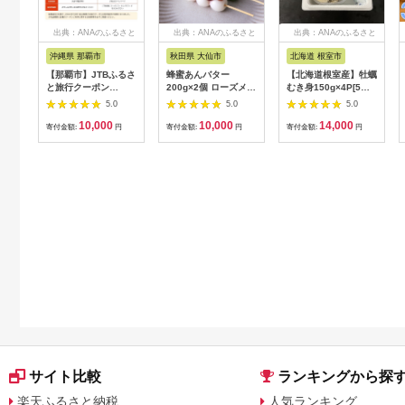
出典：ANAのふるさと
出典：ANAのふるさと
出典：ANAのふるさと
納税
納税
納税
沖縄県 那覇市
秋田県 大仙市
北海道 根室市
【那覇市】JTBふるさ
蜂蜜あんバター
【北海道根室産】牡蠣
と旅行クーポン
200g×2個 ローズメイ
むき身150g×4P[5月
（3,000円分）有効期
[あんバター はちみ
下旬以降発送] A-
5.0
5.0
5.0
間3年（Eメール発
つ 発酵バター あん
54007
10,000
10,000
14,000
行）｜旅行 トラベル
こ 水あめ不使用 秋
寄付金額:
円
寄付金額:
円
寄付金額:
円
予約 国内旅行 JTB 宿
田県 大仙市]
泊 観光 体験 旅行券
宿泊券 旅行予約 ホテ
ル 旅館 チケット 子供
子連れ カップル 家族
人気 おすすめ 旅行ク
ーポン 店頭 オンライ
ン ネット予約 電話 有
効期間3年
サイト比較
ランキングから探
楽天ふるさと納税
人気ランキング