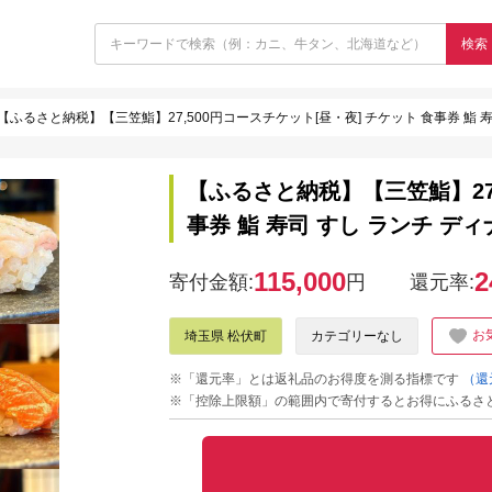
検索
【ふるさと納税】【三笠鮨】27,500円コースチケット[昼・夜] チケット 食事券 鮨 寿
【ふるさと納税】【三笠鮨】27,
事券 鮨 寿司 すし ランチ ディ
115,000
2
寄付金額:
円
還元率:
お
埼玉県 松伏町
カテゴリーなし
※「還元率」とは返礼品のお得度を測る指標です
（還
※「控除上限額」の範囲内で寄付するとお得にふるさ