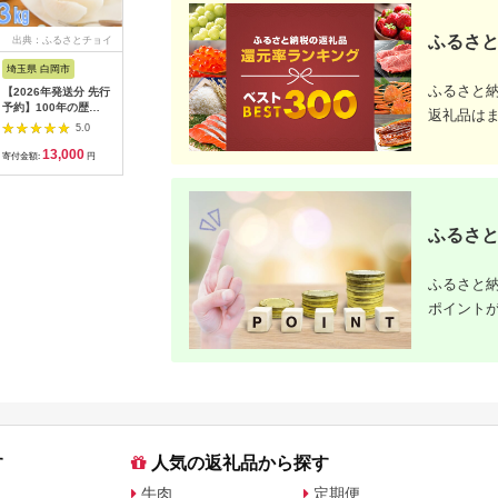
ふるさと
出典：ふるさとチョイ
出典：ANAのふるさと
出典：ANAのふるさと
出典：楽
ス
納税
納税
埼玉県 白岡市
愛知県 碧南市
島根県 出雲市
京都 府京
ふるさと
【2026年発送分 先行
【先行受付】2027年1
出雲の國からの贈り物
【ふるさ
予約】100年の歴
月～6月毎月発送 ま
～トマトを超えた超ト
為商店】
返礼品は
史！！ アライファー
るでトマトの宝石箱！
マト2kg【トマト と
けセット 
5.0
5.0
5.0
ムの「朝もぎ梨」幸
ジュエリートマトの定
まと 野菜 やさい 新鮮
鮮魚専門店
13,000
40,000
24,000
2
水・豊水・あきづき
期便 約700g×6回コ
産地直送 贈答 出雲 出
セット 銀
寄付金額:
円
寄付金額:
円
寄付金額:
円
寄付金額:
約3kg 【11246-
ース H004-210
雲市 おすすめ 人気】
すめ グル
0352】
り寄せ 通
ふるさと納
ふるさと
ふるさと納
ポイント
す
人気の返礼品から探す
牛肉
定期便