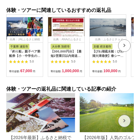
体験・ツアーに関連しているおすすめの返礼品
出典：JALふるさと納税
出典：ANAのふるさと
出典：ふるさとチョイ
出
納税
ス
千葉県 浦安市
大分県 別府市
京都 府京都市
新
「釣り船」親子ペア乗
【300,000円分】【最
【びわ湖疏水船：びわ
ヤマ
船券【小・中学生のお
短2営業日以内発送】
湖大津港便】春シーズ
アお
子様】
別府市内の旅館やホテ
ン先行予約権（２名様
で2
5.0
5.0
5.0
ルで使用できる宿泊補
分の乗船予約の権利）
の小
助券 楽しい旅の思い
「山
67,000
1,000,000
100,000
寄付金額:
円
寄付金額:
円
寄付金額:
円
寄付
出を！ 宿泊券 大分県
アチ
別府市 3000円 15000
烹 
円 3万円 9万円 15万
円 30万円 ホテル 旅
体験・ツアーの返礼品に関連している記事の紹介
館 温泉 旅行 観光 ト
ラベル 宿泊補助券 チ
ケット クーポン 宿泊
お泊り 別府温泉 別府
観光 地獄めぐり 旅 お
すすめ 人気 体験型 節
約_B030-007
【2026年最新】ふるさと納税で
【2026年版】人気のゴルフ