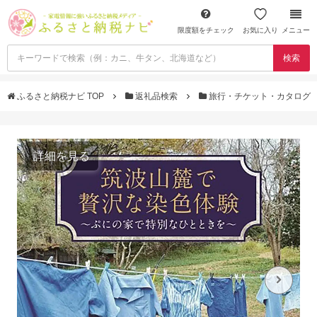
限度額をチェック
お気に入り
メニュー
検索
ふるさと納税ナビ TOP
返礼品検索
旅行・チケット・カタログ
詳細を見る