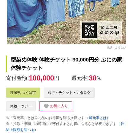
出典：ふるなび
型染め体験 体験チケット 30,000円分 ぷにの家
体験チケット
100,000
30
寄付金額:
円
還元率:
%
茨城県 つくば市
旅行・チケット・カタログ
お気に入り
体験・ツアー
※「還元率」とは返礼品のお得度を測る指標です
（還元率とは）
※「控除上限額」の範囲内で寄付するとお得にふるさと納税できます
（控
除上限額を調べる）