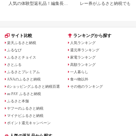
人気の体験型返礼品！編集長お
レー券がふるさと納税でもら
すすめ16選
る！
サイト比較
ランキングから探す
楽天ふるさと納税
人気ランキング
ふるなび
還元率ランキング
ふるさとチョイス
家電ランキング
さとふる
高額ランキング
ふるさとプレミアム
一人暮らし
ANAのふるさと納税
食べ物以外
dショッピングふるさと納税百選
その他のランキング
au PAY ふるさと納税
ふるさと本舗
ヤフーのふるさと納税
マイナビふるさと納税
ポイント還元キャンペーン
人気の返礼品から探す