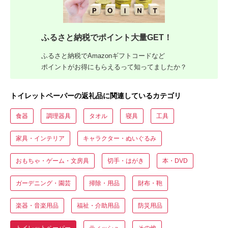
ふるさと納税でポイント大量GET！
ふるさと納税でAmazonギフトコードなど
ポイントがお得にもらえるって知ってましたか？
トイレットペーパーの返礼品に関連しているカテゴリ
食器
調理器具
タオル
寝具
工具
家具・インテリア
キャラクター・ぬいぐるみ
おもちゃ・ゲーム・文房具
切手・はがき
本・DVD
ガーデニング・園芸
掃除・用品
財布・鞄
楽器・音楽用品
福祉・介助用品
防災用品
トイレットペーパー
ティッシュ
その他