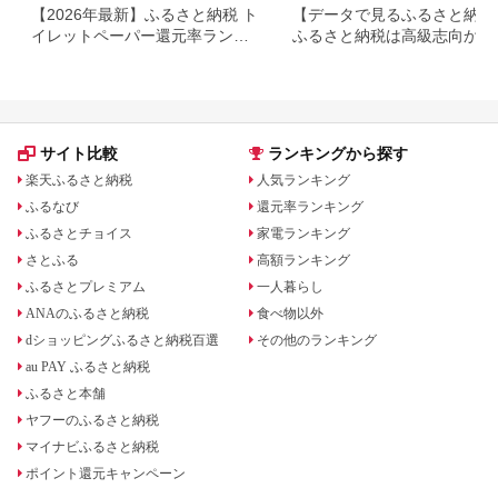
【2026年最新】ふるさと納税 ト
【データで見るふるさと納税
イレットペーパー還元率ランキ
ふるさと納税は高級志向から
ング｜本当にお得な返礼品を徹
約志向へシフト
底比較
サイト比較
ランキングから探す
楽天ふるさと納税
人気ランキング
ふるなび
還元率ランキング
ふるさとチョイス
家電ランキング
さとふる
高額ランキング
ふるさとプレミアム
一人暮らし
ANAのふるさと納税
食べ物以外
dショッピングふるさと納税百選
その他のランキング
au PAY ふるさと納税
ふるさと本舗
ヤフーのふるさと納税
マイナビふるさと納税
ポイント還元キャンペーン