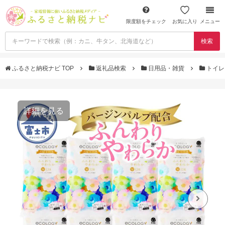
限度額をチェック
お気に入り
メニュー
検索
ふるさと納税ナビ TOP
返礼品検索
日用品・雑貨
トイレ
詳細を見る