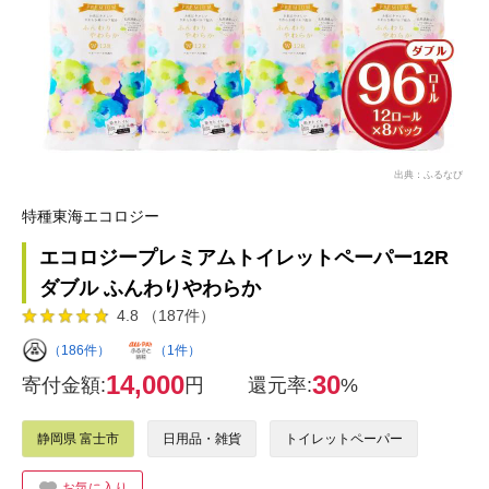
出典：ふるなび
特種東海エコロジー
エコロジープレミアムトイレットペーパー12R
ダブル ふんわりやわらか
4.8 （187件）
（186件）
（1件）
14,000
30
寄付金額:
円
還元率:
%
静岡県 富士市
日用品・雑貨
トイレットペーパー
お気に入り