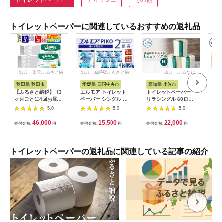
トイレットペーパーに関連しているおすすめの返礼品
出典：楽天ふるさと納
出典：auPAYふるさと納
出典：ふるなび
出
税
税
秋田県 秋田市
愛媛県 四国中央市
高知県 土佐市
静
【ふるさと納税】《3
エルモア トイレット
トイレットペーパー
トイ
ヶ月ごとに4回お届
ペーパー シングル 着
リラシングル 60ロー
「エ
け》定期便 トイレッ
日指定 指定日配送 72
ル入り 高知県土佐市
ル 
5.0
5.0
5.0
トペーパー クリネッ
ロール 12R × 6P 2倍
【ハヤシ商事株式会
エン
クス ダブル 長持ち 8
巻き ピュアパルプ
社】 [BQAD004]
ロー
46,000
15,500
22,000
寄付金額:
円
寄付金額:
円
寄付金額:
円
寄付
ロール×2P ＆ ティッ
100% エルモアピコ
無地
シュペーパー スコッ
コンパクト収納 大容
装 
ティ10箱(5箱×2P) 秋
量 長持ち 消耗品 防災
生活
田市オリジナル
備蓄 新生活 エコ
[sf0
トイレットペーパーの返礼品に関連している記事の紹介
SDGs 送料無料 愛媛
県 四国中央市