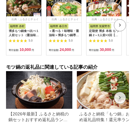
出典：ふるさとチョイ
出典：ふるさとチョイ
出典：ふるさとチョイ
出
ス
ス
ス
福岡県 赤村
福岡県 春日市
福岡県 筑紫野市
福
博多もつ鍋食べ比べ１
＜選べる！味噌味・醤
定期便 博多 本格 もつ
AA
人前セット（醤油味・
油味＞博多もつ鍋専門
鍋 2～3人前×3回【老
多も
味噌味） 2W15
店「もつ鍋田しゅう」
舗人気店】 モツ鍋 も
味・
5.0
5.0
5.0
のもつ鍋セット(4～5
つなべ / 博多もつ鍋
人前)モツ鍋 もつ鍋セ
太閤 / 福岡県 筑紫野
10,000
24,000
30,000
寄付金額:
円
寄付金額:
円
寄付金額:
円
寄付
ット 国産牛 冷凍 みそ
市 [21760398]
しょうゆ 牛モツ 小腸
ホルモン ちゃんぽん
＜離島配送不可＞
モツ鍋の返礼品に関連している記事の紹介
【ksg0466】【田し
ゅう】
【2026年最新】ふるさと納税の
ふるさと納税「もつ鍋」おす
鍋セットおすすめ返礼品ランキ
め返礼品特集！還元率ランキ
ング｜人気の種類・寄付額別に
グも
厳選