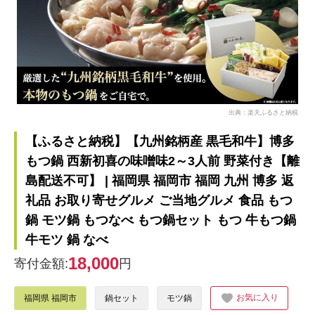
出典：楽天ふるさと納税
【ふるさと納税】【九州銘柄産 黒毛和牛】博多
もつ鍋 西新初喜の味噌味2～3人前 野菜付き【離
島配送不可】 | 福岡県 福岡市 福岡 九州 博多 返
礼品 お取り寄せグルメ ご当地グルメ 食品 もつ
鍋 モツ鍋 もつなべ もつ鍋セット もつ 牛もつ鍋
牛モツ 鍋 なべ
18,000
寄付金額:
円
お気に入り
福岡県 福岡市
鍋セット
モツ鍋