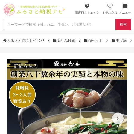
限度額をチェック
お気に入り
メニュー
検索
ふるさと納税ナビ TOP
返礼品検索
鍋セット
モツ鍋
詳細を見る