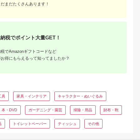
まだまだたくさんあります！
納税でポイント大量GET！
税でAmazonギフトコードなど
がお得にもらえるって知ってましたか？
工具
家具・インテリア
キャラクター・ぬいぐるみ
本・DVD
ガーデニング・園芸
掃除・用品
財布・鞄
品
トイレットペーパー
ティッシュ
その他