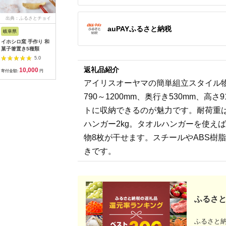
出典：ふるさとチョイ
出典：ふるラボ
出典：ふるさとチョイ
出典：auP
ス
ス
auPAYふるさと納税
岐阜県
京都 府京丹後市
奈良県 大和高田市
福岡県 久
イホシロ窯 手作り 和
丹後ちりめん はじめ
日本製 横のび マルチ
水抜き要
菓子箸置き5種類
まして松尾です 巾着
ウォーマー (ロング)
のぬか漬
サイズ：約
あったか ブラック
5.0
5.0
5.0
13cm×17cm
(582-3360)
返礼品紹介
10,000
10,000
8,000
3
【1133383】
寄付金額:
円
寄付金額:
円
寄付金額:
円
寄付金額:
アイリスオーヤマの簡単組立スタイル
790～1200mm、奥行き530mm、高さ
トに収納できるのが魅力です。耐荷重は全
ハンガー2kg。タオルハンガーを使え
物8枚が干せます。スチールやABS樹
きです。
ふるさと
ふるさと