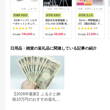
出典：ふるラボ
出典：JRE MALLふる
出典：auPAYふるさと納
さと納税
税
茨城県 常総市
岩手県 花巻市
岩手県 北上市
【日本ベッド】シルキ
屈折式天体望遠鏡 レ
【6/24～寄附額値上
ーポケットレギュラー
グルス60 日本製 初心
げ】【順次発送】ティ
11334 シングル 日本
者用 スマホ撮影 (カラ
ッシュペーパー 20箱
5.0
5.0
5.0
ベッド シルキーポケ
ー：オレンジ）
＆ トイレットロール
740,000
58,000
21,500
ットレギュラー シン
【1835-2】
(ダブル) 48個 福祉施
寄付金額:
円
寄付金額:
円
寄付金額:
円
グル 通気性 ロングセ
設支援 日用品 常備品
ラー 放湿性 ※沖縄
備蓄品 box ちり紙 テ
県・離島への配送不可
ィシュー ボックステ
日用品・雑貨の返礼品に関連している記事の紹介
ィッシュ パルプ
100％ 無香料 1箱
400枚 東北産 製造元
北上市 トイレットペ
ーパー ダブル シング
ル 岩手県 北上市
E0292R0806-13
【2026年最新】ふるさと納
税10万円のおすすめ返礼品
ランキング｜食品・家電・