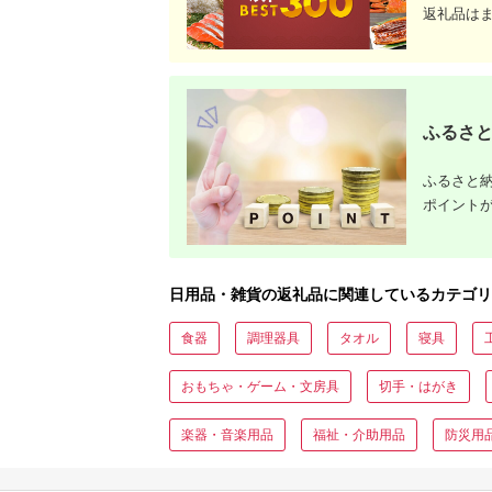
返礼品は
ふるさと
ふるさと納
ポイント
日用品・雑貨の返礼品に関連しているカテゴリ
食器
調理器具
タオル
寝具
おもちゃ・ゲーム・文房具
切手・はがき
楽器・音楽用品
福祉・介助用品
防災用