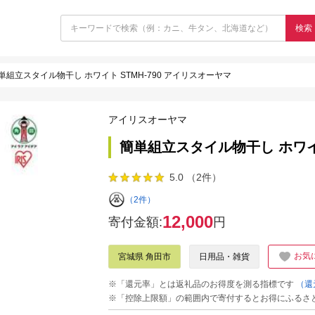
検索
単組立スタイル物干し ホワイト STMH-790 アイリスオーヤマ
アイリスオーヤマ
簡単組立スタイル物干し ホワイト
5.0 （2件）
（2件）
12,000
寄付金額:
円
お気
宮城県 角田市
日用品・雑貨
※「還元率」とは返礼品のお得度を測る指標です
（還
※「控除上限額」の範囲内で寄付するとお得にふるさ