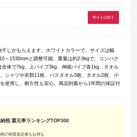
AYふるさと納
出典：ふるなび
出典：ふるラボ
出典：ふるさとプレ
税
ア
サイトに行く
留米市
秋田県 秋田市
岐阜県 山県市
岐阜県 関市
らず！想ふ種
トイレットペーパー
バブリーキッチンシャ
H6-135 濃州正宗作 
けキット
クリネックス シング
ワー [No.715] ／ マイ
テンレス和包丁 刺身
ル 長持ち 8ロール×8
クロナノバブル（ファ
包丁 210mm
5.0
5.0
5.0
5.0
パック 日用品 新生活
インバブル） 洗浄 保
3,000
21,000
9,000
7,000
湿 水流切替付き 節水
円
寄付金額:
円
寄付金額:
円
寄付金額:
円
日本製 岐阜県 SV218
物干しがもらえます。ホワイトカラーで、サイズは幅
水生活製作所 MIZSEI
910～1530mmと調整可能。重量は約2.9kgで、コンパク
体で7kg、上パイプ3kg、伸縮パイプ各1kg、タオル
ば、シャツや衣類11枚、バスタオル3枚、タオル2枚、小
脂を使用し、耐久性も安心。商品到着から1年間の保証付
納税 還元率ランキングTOP300
納税の制度改定後もお得な