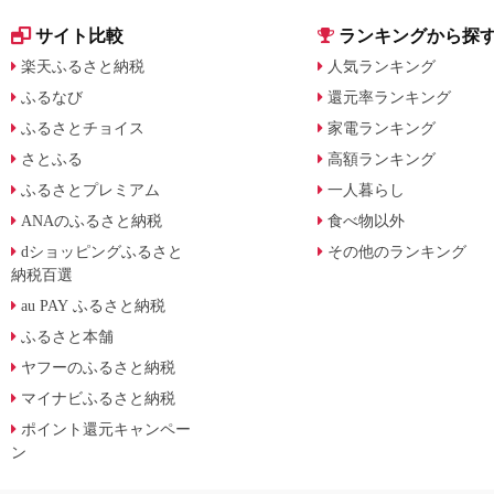
サイト比較
ランキングから探
楽天ふるさと納税
人気ランキング
ふるなび
還元率ランキング
ふるさとチョイス
家電ランキング
さとふる
高額ランキング
ふるさとプレミアム
一人暮らし
ANAのふるさと納税
食べ物以外
dショッピングふるさと
その他のランキング
納税百選
au PAY ふるさと納税
ふるさと本舗
ヤフーのふるさと納税
マイナビふるさと納税
ポイント還元キャンペー
ン