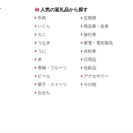
す
人気の返礼品から探す
牛肉
定期便
いくら
商品券・金券
カニ
旅行券
うなぎ
家電・電化製品
うに
自転車
米
日用品
果物・フルーツ
化粧品
ビール
アクセサリー
菓子・スイーツ
その他
おせち