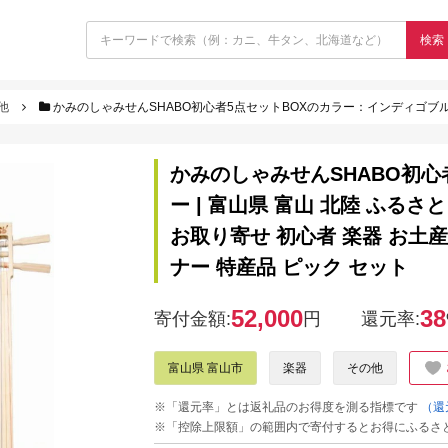
検索
他
かみのしゃみせんSHABO初心者5点セットBOXのカラー：インディゴブルー | 富山県 富山 北陸 ふるさと 納税 返礼品 支援 支
かみのしゃみせんSHABO初心
ー | 富山県 富山 北陸 ふるさ
お取り寄せ 初心者 楽器 お土産
ナー 特産品 ピック セット
52,000
38
寄付金額:
円
還元率:
富山県 富山市
楽器
その他
※「還元率」とは返礼品のお得度を測る指標です
（還
※「控除上限額」の範囲内で寄付するとお得にふるさ