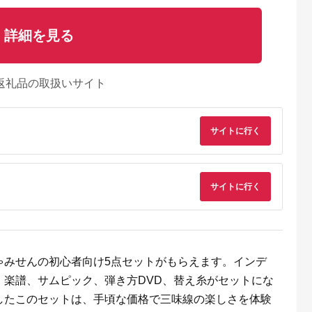
詳細を見る
返礼品の取扱いサイト
サイトに行く
サイトに行く
天ふるさと納
出典：楽天ふるさと納
出典：楽天ふるさと納
出典：楽天ふるさと
税
税
税
覇市
山梨県 昭和町
沖縄県 うるま市
沖縄県 名護市
器またよし】
オリジナル紅木津軽三
【ふるさと納税】本蛇
【ふるさと納税】上
紅型張り三線
味線 金ホゾ 【 和
皮強化張り三線ソフト
三線店 やんばるユ
ゃみせんの初心者向け5点セットがもらえます。インデ
）
楽器 三味線専門店 菊
ケースセット【新垣三
木 スンチ塗り 本
岡まつ乃 スリム 女性
線店】 沖縄 音楽
三線（真嘉比型）
、楽譜、サムピック、弾き方DVD、替え糸がセットにな
84,000
3,450,000
210,000
220,000
扱いやすい 持ちやす
楽器 三線 本革 民
円
寄付金額:
円
寄付金額:
円
寄付金額:
円
したこのセットは、手頃な価格で三味線の楽しさを体験
い 指使い スムーズ 軽
謡 古典 うるま市
い 長時間の演奏 持ち
伝統音楽 ケースセッ