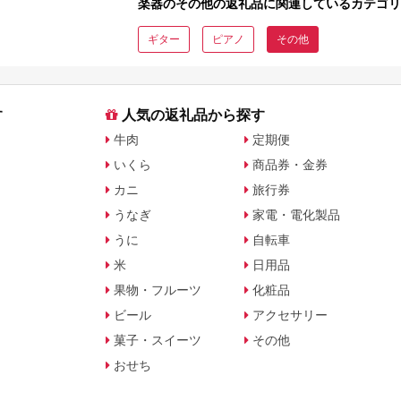
楽器のその他の返礼品に関連しているカテゴリ
ギター
ピアノ
その他
す
人気の返礼品から探す
牛肉
定期便
いくら
商品券・金券
カニ
旅行券
うなぎ
家電・電化製品
うに
自転車
米
日用品
果物・フルーツ
化粧品
ビール
アクセサリー
菓子・スイーツ
その他
おせち