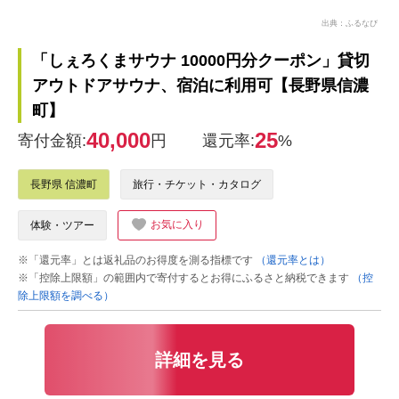
出典：ふるなび
「しぇろくまサウナ 10000円分クーポン」貸切
アウトドアサウナ、宿泊に利用可【長野県信濃
町】
40,000
25
寄付金額:
円
還元率:
%
長野県 信濃町
旅行・チケット・カタログ
お気に入り
体験・ツアー
※「還元率」とは返礼品のお得度を測る指標です
（還元率とは）
※「控除上限額」の範囲内で寄付するとお得にふるさと納税できます
（控
除上限額を調べる）
詳細を見る