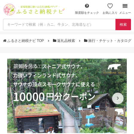
限度額をチェック
お気に入り
メニュー
検索
ふるさと納税ナビ TOP
返礼品検索
旅行・チケット・カタログ
詳細を見る