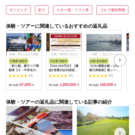
ダイビング
釣り
スキー場・リフト券
ゴルフ場利用権
体験・ツアーに関連しているおすすめの返礼品
出典：JALふるさと納税
出典：ANAのふるさと
出典：ふるさとチョイ
出
納税
ス
千葉県 浦安市
大分県 別府市
京都 府京都市
新
「釣り船」親子ペア乗
【300,000円分】【最
【びわ湖疏水船：びわ
ヤマ
船券【小・中学生のお
短2営業日以内発送】
湖大津港便】春シーズ
アお
子様】
別府市内の旅館やホテ
ン先行予約権（２名様
で2
5.0
5.0
5.0
ルで使用できる宿泊補
分の乗船予約の権利）
の小
助券 楽しい旅の思い
「山
67,000
1,000,000
100,000
寄付金額:
円
寄付金額:
円
寄付金額:
円
寄付
出を！ 宿泊券 大分県
アチ
別府市 3000円 15000
烹 
円 3万円 9万円 15万
円 30万円 ホテル 旅
体験・ツアーの返礼品に関連している記事の紹介
館 温泉 旅行 観光 ト
ラベル 宿泊補助券 チ
ケット クーポン 宿泊
お泊り 別府温泉 別府
観光 地獄めぐり 旅 お
すすめ 人気 体験型 節
約_B030-007