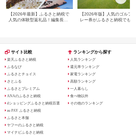
【2026年最新】ふるさと納税で
【2026年版】人気のゴルフ
人気の体験型返礼品！編集長お
レー券がふるさと納税でもら
すすめ16選
る！
サイト比較
ランキングから探す
楽天ふるさと納税
人気ランキング
ふるなび
還元率ランキング
ふるさとチョイス
家電ランキング
さとふる
高額ランキング
ふるさとプレミアム
一人暮らし
ANAのふるさと納税
食べ物以外
dショッピングふるさと納税百選
その他のランキング
au PAY ふるさと納税
ふるさと本舗
ヤフーのふるさと納税
マイナビふるさと納税