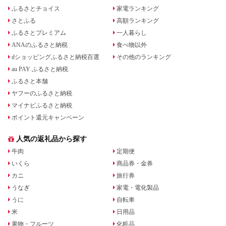
ふるさとチョイス
家電ランキング
さとふる
高額ランキング
ふるさとプレミアム
一人暮らし
ANAのふるさと納税
食べ物以外
dショッピングふるさと納税百選
その他のランキング
au PAY ふるさと納税
ふるさと本舗
ヤフーのふるさと納税
マイナビふるさと納税
ポイント還元キャンペーン
人気の返礼品から探す
牛肉
定期便
いくら
商品券・金券
カニ
旅行券
うなぎ
家電・電化製品
うに
自転車
米
日用品
果物・フルーツ
化粧品