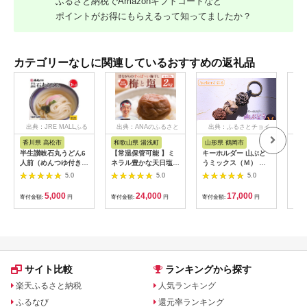
ふるさと納税でAmazonギフトコードなど
ポイントがお得にもらえるって知ってましたか？
カテゴリーなしに関連しているおすすめの返礼品
出典：JRE MALLふる
出典：ANAのふるさと
出典：ふるさとチョイ
出
さと納税
納税
ス
香川県 高松市
和歌山県 湯浅町
山形県 鶴岡市
鹿
半生讃岐石丸うどん6
【常温保管可能 】ミ
キーホルダー 山ぶど
【ふ
人前（めんつゆ付き）
ネラル豊かな天日塩だ
うミックス（Ｍ） 山
ひか
麺300g×2袋
けで漬けた無添加梅干
形県鶴岡市 アトリエ
きほ
5.0
5.0
5.0
し2kg 梅ボーイズ｜
かおる | 山葡萄 雑貨
定期
南高梅
キーホルダー ギフト
5k
5,000
24,000
17,000
寄付金額:
円
寄付金額:
円
寄付金額:
円
寄付
B201_EP6024
贈り物 お取り寄せ 返
びく
礼品
産 
飯 
ま町
サイト比較
ランキングから探す
楽天ふるさと納税
人気ランキング
ふるなび
還元率ランキング