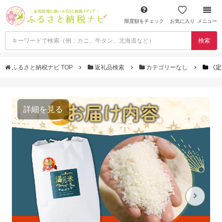
限度額をチェック
お気に入り
メニュー
検索
ふるさと納税ナビ TOP
返礼品検索
カテゴリーなし
《定
詳細を見る