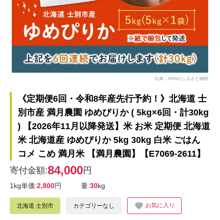
出典：ANAのふるさと納税
《定期便6回・令和8年産先行予約！》北海道 士
別市産 満月農園 ゆめぴりか ( 5kg×6回・計30kg
) 【2026年11月以降発送】米 お米 定期便 北海道
米 北海道産 ゆめぴりか 5kg 30kg 白米 ごはん
コメ こめ 満月米 【満月農園】【E7069-2611】
84,000
寄付金額:
円
1kg単価:
2,800
円
量:
30
kg
お気に入り
北海道 士別市
カテゴリーなし