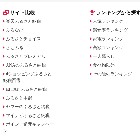
サイト比較
ランキングから探
楽天ふるさと納税
人気ランキング
ふるなび
還元率ランキング
ふるさとチョイス
家電ランキング
さとふる
高額ランキング
ふるさとプレミアム
一人暮らし
ANAのふるさと納税
食べ物以外
dショッピングふるさと
その他のランキング
納税百選
au PAY ふるさと納税
ふるさと本舗
ヤフーのふるさと納税
マイナビふるさと納税
ポイント還元キャンペー
ン