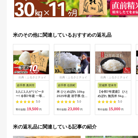
米のその他に関連しているおすすめの返礼品
出典：ふるさとチョイ
出典：ふるさとチョイ
出典：ふるさとチョイ
ス
ス
ス
岩手県 奥州市
岩手県 住田町
宮城県 登米市
3人に1人がリピータ
米 ひとめぼれ 10kg
【令和7年度産】 ひと
ー! 令和7年産 一等米
2025年産 岩手県 住田
めぼれ 無洗米 5kg
10kg(5kg×2) ひとめ
町産 精米 敏郎俺の米
(5kg×1袋) 和紙袋仕様
5.0
5.0
5.0
ぼれ 「岩手ふるさと
白米 お米 銘柄米 単一
お米 おこめ 米 コメ
19,500
23,000
15,000
米」 白米 岩手県奥州
原料米 令和7年産 国
白米 ご飯 ごはん おに
寄付金額:
円
寄付金額:
円
寄付金額:
円
市産 米 精米 お米 人
産 10キロ 贈り物 ギ
ぎり お弁当 【ライス
気 【配送時期に関す
フト ブランド米 小分
宮城株式会社】tm295
る変更不可】 [U0217]
け 5kg 2袋 送料無料
米の返礼品に関連している記事の紹介
ふるさと納税
【#0027】