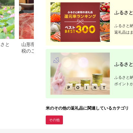
米 おすすめ]
ふるさと
ふるさと
返礼品は
るさと
山形県 米沢市のふるさと納
滋賀県 米原市のふ
税のご紹介
税のご紹介
ふるさと
ふるさと納
ポイント
米のその他の返礼品に関連しているカテゴリ
その他