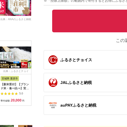
※「控除上限額」の範囲内で寄付するとお得にふるさ
出典：ANAのふるさと納税
この
ふるさとチョイス
出典：ふるさとチョイ
出典：ふるさとチョイ
出典：ふるさとチョイ
出典：ふ
ス
ス
ス
宮城県 栗原市
秋田県 由利本荘市
岩手県 矢巾町
宮城県 松
JALふるさと納税
【新米受付】【ブラン
《定期便2ヶ月》令和
令和8年産 岩手県矢
【令和7
ド米・食べ比べ】宮城
7年産 【無洗米】通算
巾町 ひとめぼれ精米
産ひとめぼ
県産 ひとめぼれ・つ
5回特A 秋田県産ひと
10kg/岩手県 矢巾町産
／新米 ひ
5.0
5.0
5.0
や姫・ササニシキ 令
めぼれ 10kg(5kg×2
ひとめぼれ 贈り物 新
米 10kg 
20,000
40,000
29,000
2
和7年産 白米 2kg×3
袋)×2回 お届け周期調
米 厳選米 ブランド米
甘み ふっ
寄付金額:
円
寄付金額:
円
寄付金額:
円
寄付金額:
品種
整 隔月に調整OK お
定期便 美味しいお米
常ごはん 
auPAYふるさと納税
米 米 こめ 藤岡農産
産地直送 予約 人気 お
炊き立てご
[米 無洗米 白米 特A
取り寄せ 高評価 ふる
ミ お米 
精米 秋田県 東北 お米
さと 田舎 安心 安全
No.093
ひとめぼれ 小袋 小分
高品質 10kg
け 直前精米 おいしい