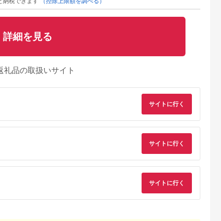
と納税できます
（控除上限額を調べる）
詳細を見る
返礼品の取扱いサイト
サイトに行く
るさとチョイ
出典：ふるさとチョイ
出典：ふるさとチョイ
出典：ふるさとチョ
ス
ス
ス
島町
宮城県 登米市
宮城県 大崎市
山形県 遊佐町
サイトに行く
年度産】松島
≪宮城県登米市産≫＜
令和7年産 新米 大崎
≪新米予約≫ ひとめ
れ5kg×2袋
令和7年産＞ 特別栽培
市古川産ひとめぼれ
ぼれ 計10kg 5kg×2
とめぼれ 精
米 ひとめぼれ
2kg｜宮城県産ブラン
令和8年産米 山形県
5.0
5.0
5.0
4.8
5kg×2 香り
5kg(5kg×1袋) 精米 お
ド米
内産 ご希望時期頃お
2,000
19,000
8,000
18,000
くら 食感 日
米 おこめ 米 コメ 白
届け 東北 山形県 遊
円
寄付金額:
円
寄付金額:
円
寄付金額:
円
お取り寄せ
米 ご飯 ごはん おにぎ
町 庄内地方 米 お米
サイトに行く
はん 口コ
り お弁当 ブランド米
精米 白米 庄内米 ご
ほくほく
【みやぎ登米農業協同
ごはん 農協 JA 発送
組合】tm399
時期が選べる