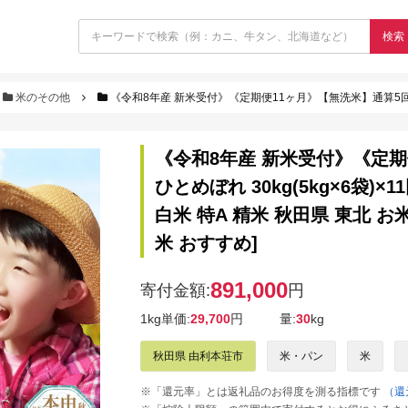
検索
米のその他
《令和8年産 新米受付》《定期便11ヶ月》【無洗米】通算5回特A 秋田県産ひとめぼれ 30kg(5kg×6袋)×11
《令和8年産 新米受付》《定期
ひとめぼれ 30kg(5kg×6袋)
白米 特A 精米 秋田県 東北 
米 おすすめ]
891,000
寄付金額:
円
1kg単価:
29,700
円
量:
30
kg
秋田県 由利本荘市
米・パン
米
※「還元率」とは返礼品のお得度を測る指標です
（還