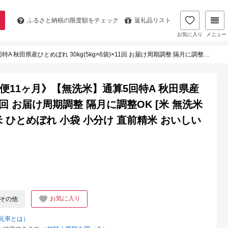
ふるさと納税の
限度額をチェック
返礼品リスト
お気に入り
メニュー
回 お届け周期調整 隔月に調整OK [米 無洗米 白米 特A 精米 秋田県 東北 お米 ひとめぼれ 小袋 小分け 直前精米 おいしい米 おすすめ]
便11ヶ月》【無洗米】通算5回特A 秋田県産
×11回 お届け周期調整 隔月に調整OK [米 無洗米
お米 ひとめぼれ 小袋 小分け 直前精米 おいしい
お気に入り
その他
元率とは）