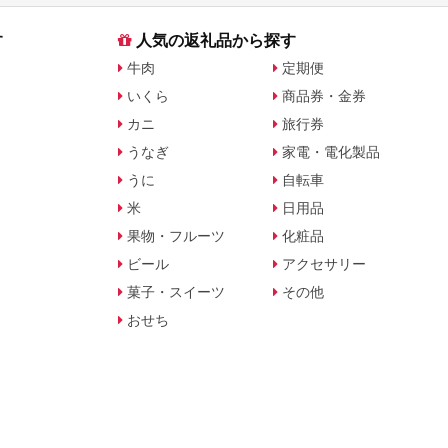
す
人気の返礼品から探す
牛肉
定期便
いくら
商品券・金券
カニ
旅行券
うなぎ
家電・電化製品
うに
自転車
米
日用品
果物・フルーツ
化粧品
ビール
アクセサリー
菓子・スイーツ
その他
おせち