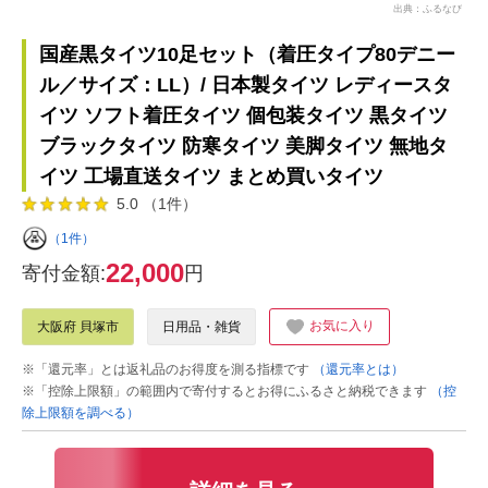
出典：ふるなび
国産黒タイツ10足セット（着圧タイプ80デニー
ル／サイズ：LL）/ 日本製タイツ レディースタ
イツ ソフト着圧タイツ 個包装タイツ 黒タイツ
ブラックタイツ 防寒タイツ 美脚タイツ 無地タ
イツ 工場直送タイツ まとめ買いタイツ
5.0 （1件）
（1件）
22,000
寄付金額:
円
お気に入り
大阪府 貝塚市
日用品・雑貨
※「還元率」とは返礼品のお得度を測る指標です
（還元率とは）
※「控除上限額」の範囲内で寄付するとお得にふるさと納税できます
（控
除上限額を調べる）