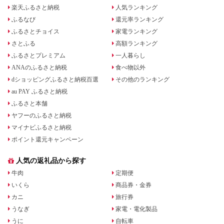
楽天ふるさと納税
人気ランキング
ふるなび
還元率ランキング
ふるさとチョイス
家電ランキング
さとふる
高額ランキング
ふるさとプレミアム
一人暮らし
ANAのふるさと納税
食べ物以外
dショッピングふるさと納税百選
その他のランキング
au PAY ふるさと納税
ふるさと本舗
ヤフーのふるさと納税
マイナビふるさと納税
ポイント還元キャンペーン
人気の返礼品から探す
牛肉
定期便
いくら
商品券・金券
カニ
旅行券
うなぎ
家電・電化製品
うに
自転車