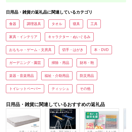
日用品・雑貨の返礼品に関連しているカテゴリ
食器
調理器具
タオル
寝具
工具
家具・インテリア
キャラクター・ぬいぐるみ
おもちゃ・ゲーム・文房具
切手・はがき
本・DVD
ガーデニング・園芸
掃除・用品
財布・鞄
楽器・音楽用品
福祉・介助用品
防災用品
トイレットペーパー
ティッシュ
その他
日用品・雑貨に関連しているおすすめの返礼品
出典：ふるラボ
出典：JRE MALLふる
出典：auPAYふるさと納
出