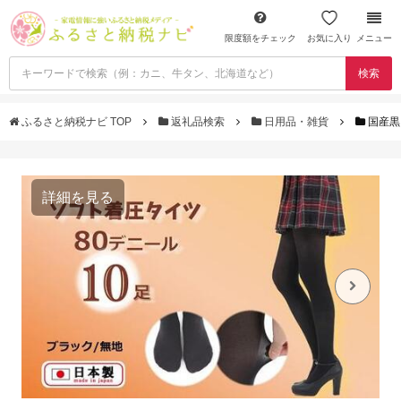
限度額をチェック
お気に入り
メニュー
検索
ふるさと納税ナビ TOP
返礼品検索
日用品・雑貨
国産黒
詳細を見る