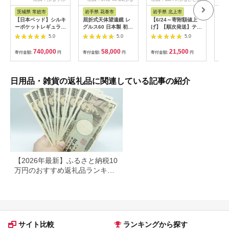
さと納税
税
茨城県 常総市
岩手県 花巻市
岩手県 北上市
岐
【日本ベッド】シルキ
屈折式天体望遠鏡 レ
【6/24～寄附額値上
イホ
ーポケットレギュラー
グルス60 日本製 初心
げ】【順次発送】ティ
菓子
11334 シングル 日本
者用 スマホ撮影 (カラ
ッシュペーパー 20箱
5.0
5.0
5.0
ベッド シルキーポケ
ー：オレンジ）
＆ トイレットロール
ットレギュラー シン
【1835-2】
(ダブル) 48個 福祉施
740,000
58,000
21,500
寄付金額:
円
寄付金額:
円
寄付金額:
円
寄付
グル 通気性 ロングセ
設支援 日用品 常備品
ラー 放湿性 ※沖縄
備蓄品 box ちり紙 テ
県・離島への配送不可
ィシュー ボックステ
ィッシュ パルプ
日用品・雑貨の返礼品に関連している記事の紹介
100％ 無香料 1箱
400枚 東北産 製造元
北上市 トイレットペ
ーパー ダブル シング
ル 岩手県 北上市
E0292R0806-13
【2026年最新】ふるさと納税10
万円のおすすめ返礼品ランキン
グ｜食品・家電・日用品を厳選
サイト比較
ランキングから探す