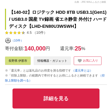
出典：JRE MALLふるさと納税
【140-02】ロジテック HDD 8TB USB3.1(Gen1)
/ USB3.0 国産 TV録画 省エネ静音 外付け ハード
ディスク【LHD-EN80U3WSWH】
4.5 （10件）
（10件）
140,000
25
寄付金額:
円
還元率:
%
お気に入り
長野県 伊那市
情報機器・ガジェット
※「還元率」とは返礼品のお得度を測る指標です
（還元率とは）
※「控除上限額」の範囲内で寄付するとお得にふるさと納税できます
（控
除上限額を調べる）
詳細を見る