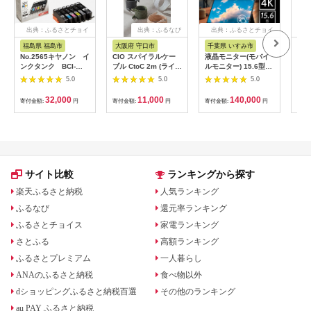
出典：ふるさとチョイ
出典：ふるなび
出典：ふるさとチョイ
出
ス
ス
福島県 福島市
大阪府 守口市
千葉県 いすみ市
宮
No.2565キヤノン イ
CIO スパイラルケー
液晶モニター(モバイ
オー
ンクタンク BCI-
ブル CtoC 2m (ライト
ルモニター) 15.6型ワ
ッダ
351XL＋350XL/6MP
ブラック)｜Type-C 充
イド 4K タッチパネ
AF
5.0
5.0
5.0
電 [2547]
ル対応 リファビッシ
ュ品【1466952】
32,000
11,000
140,000
寄付金額:
円
寄付金額:
円
寄付金額:
円
寄付
サイト比較
ランキングから探す
楽天ふるさと納税
人気ランキング
ふるなび
還元率ランキング
ふるさとチョイス
家電ランキング
さとふる
高額ランキング
ふるさとプレミアム
一人暮らし
ANAのふるさと納税
食べ物以外
dショッピングふるさと納税百選
その他のランキング
au PAY ふるさと納税