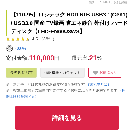
出典：JRE MALLふるさと納税
【110-95】ロジテック HDD 6TB USB3.1(Gen1)
/ USB3.0 国産 TV録画 省エネ静音 外付け ハード
ディスク【LHD-EN60U3WS】
4.5 （88件）
（88件）
110,000
21
寄付金額:
円
還元率:
%
お気に入り
長野県 伊那市
情報機器・ガジェット
※「還元率」とは返礼品のお得度を測る指標です
（還元率とは）
※「控除上限額」の範囲内で寄付するとお得にふるさと納税できます
（控
除上限額を調べる）
詳細を見る