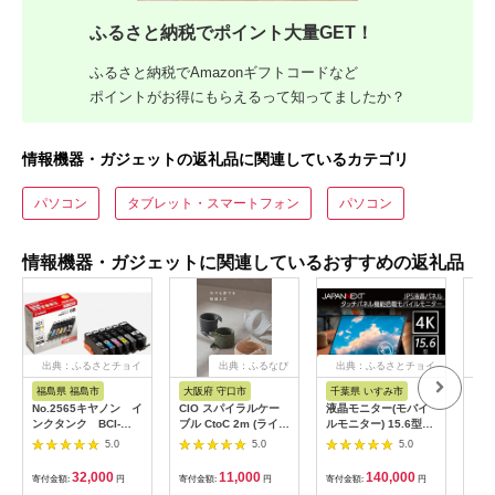
ふるさと納税でポイント大量GET！
ふるさと納税でAmazonギフトコードなど
ポイントがお得にもらえるって知ってましたか？
情報機器・ガジェットの返礼品に関連しているカテゴリ
パソコン
タブレット・スマートフォン
パソコン
情報機器・ガジェットに関連しているおすすめの返礼品
出典：ふるさとチョイ
出典：ふるなび
出典：ふるさとチョイ
出
ス
ス
福島県 福島市
大阪府 守口市
千葉県 いすみ市
宮
No.2565キヤノン イ
CIO スパイラルケー
液晶モニター(モバイ
オー
ンクタンク BCI-
ブル CtoC 2m (ライト
ルモニター) 15.6型ワ
ッダ
351XL＋350XL/6MP
ブラック)｜Type-C 充
イド 4K タッチパネ
AF
5.0
5.0
5.0
電 [2547]
ル対応 リファビッシ
ュ品【1466952】
32,000
11,000
140,000
寄付金額:
円
寄付金額:
円
寄付金額:
円
寄付