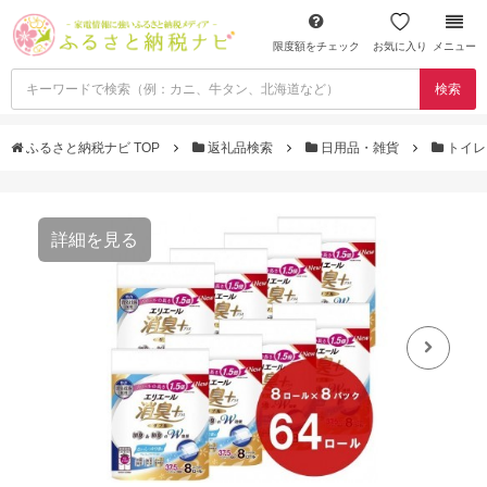
限度額をチェック
お気に入り
メニュー
検索
ふるさと納税ナビ TOP
返礼品検索
日用品・雑貨
トイレ
詳細を見る