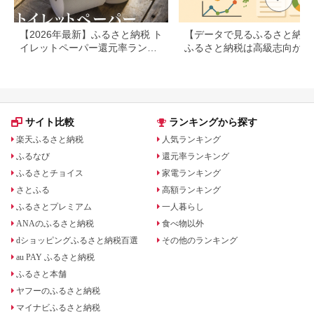
【2026年最新】ふるさと納税 ト
【データで見るふるさと納税
イレットペーパー還元率ランキ
ふるさと納税は高級志向から
ング｜本当にお得な返礼品を徹
約志向へシフト
底比較
サイト比較
ランキングから探す
楽天ふるさと納税
人気ランキング
ふるなび
還元率ランキング
ふるさとチョイス
家電ランキング
さとふる
高額ランキング
ふるさとプレミアム
一人暮らし
ANAのふるさと納税
食べ物以外
dショッピングふるさと納税百選
その他のランキング
au PAY ふるさと納税
ふるさと本舗
ヤフーのふるさと納税
マイナビふるさと納税