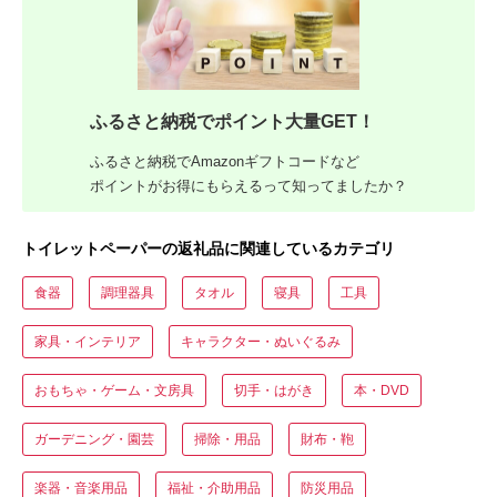
ふるさと納税でポイント大量GET！
ふるさと納税でAmazonギフトコードなど
ポイントがお得にもらえるって知ってましたか？
トイレットペーパーの返礼品に関連しているカテゴリ
食器
調理器具
タオル
寝具
工具
家具・インテリア
キャラクター・ぬいぐるみ
おもちゃ・ゲーム・文房具
切手・はがき
本・DVD
ガーデニング・園芸
掃除・用品
財布・鞄
楽器・音楽用品
福祉・介助用品
防災用品