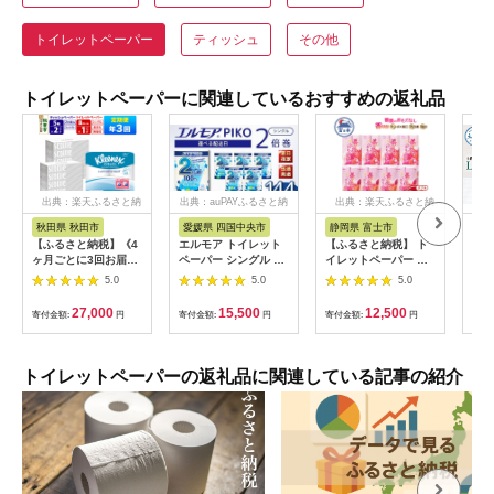
トイレットペーパー
ティッシュ
その他
トイレットペーパーに関連しているおすすめの返礼品
出典：楽天ふるさと納
出典：auPAYふるさと納
出典：楽天ふるさと納
税
税
税
秋田県 秋田市
愛媛県 四国中央市
静岡県 富士市
高
【ふるさと納税】《4
エルモア トイレット
【ふるさと納税】 ト
トイ
ヶ月ごとに3回お届
ペーパー シングル 着
イレットペーパー 薔
リラ
け》定期便 トイレッ
日指定 指定日配送 72
薇のおもてなし ダブ
ル入
5.0
5.0
5.0
トペーパー クリネッ
ロール 12R × 6P 2倍
ル 96ロール (12R×8
【ハ
クス シングル 長持ち
巻き ピュアパルプ
パック) 超吸水 ふんわ
社】 
27,000
15,500
12,500
寄付金額:
円
寄付金額:
円
寄付金額:
円
寄付
8ロール×1P ＆ ティ
100% エルモアピコ
り 肌にはりつきにく
ッシュペーパー スコ
コンパクト収納 大容
い シャワートイレに
ッティ10箱(5箱×2P)
量 長持ち 消耗品 防災
も ピンク 柄・色付き
秋田市オリジナル
備蓄 新生活 エコ
薔薇の香り 消臭 再生
トイレットペーパーの返礼品に関連している記事の紹介
SDGs 送料無料 愛媛
紙 クラフト包装 まと
県 四国中央市
め買い 防災 備蓄 富士
市 [sf023-015]