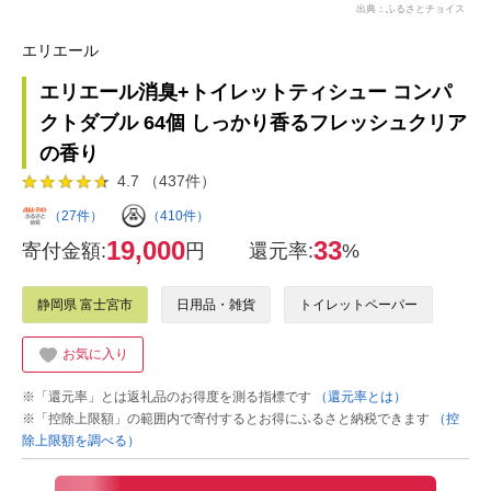
出典：ふるさとチョイス
エリエール
エリエール消臭+トイレットティシュー コンパ
クトダブル 64個 しっかり香るフレッシュクリア
の香り
4.7 （437件）
（27件）
（410件）
19,000
33
寄付金額:
円
還元率:
%
静岡県 富士宮市
日用品・雑貨
トイレットペーパー
お気に入り
※「還元率」とは返礼品のお得度を測る指標です
（還元率とは）
※「控除上限額」の範囲内で寄付するとお得にふるさと納税できます
（控
除上限額を調べる）