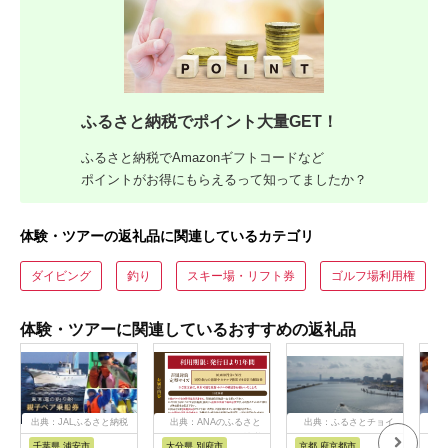
ふるさと納税でポイント大量GET！
ふるさと納税でAmazonギフトコードなど
ポイントがお得にもらえるって知ってましたか？
体験・ツアーの返礼品に関連しているカテゴリ
ダイビング
釣り
スキー場・リフト券
ゴルフ場利用権
体験・ツアーに関連しているおすすめの返礼品
出典：JALふるさと納税
出典：ANAのふるさと
出典：ふるさとチョイ
出
納税
ス
千葉県 浦安市
大分県 別府市
京都 府京都市
新