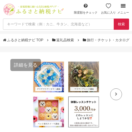
限度額をチェック
お気に入り
メニュー
検索
ふるさと納税ナビ TOP
返礼品検索
旅行・チケット・カタログ
詳細を見る