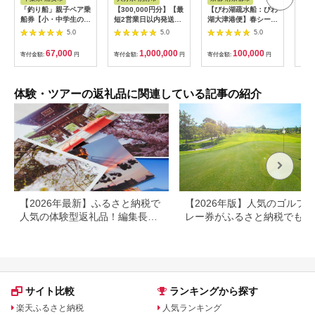
「釣り船」親子ペア乗
【300,000円分】【最
【びわ湖疏水船：びわ
ヤマ
船券【小・中学生のお
短2営業日以内発送】
湖大津港便】春シーズ
アお
子様】
別府市内の旅館やホテ
ン先行予約権（２名様
で2
5.0
5.0
5.0
ルで使用できる宿泊補
分の乗船予約の権利）
の小
助券 楽しい旅の思い
「山
67,000
1,000,000
100,000
寄付金額:
円
寄付金額:
円
寄付金額:
円
寄付
出を！ 宿泊券 大分県
アチ
別府市 3000円 15000
烹 
円 3万円 9万円 15万
円 30万円 ホテル 旅
体験・ツアーの返礼品に関連している記事の紹介
館 温泉 旅行 観光 ト
ラベル 宿泊補助券 チ
ケット クーポン 宿泊
お泊り 別府温泉 別府
観光 地獄めぐり 旅 お
すすめ 人気 体験型 節
約_B030-007
【2026年最新】ふるさと納税で
【2026年版】人気のゴルフ
人気の体験型返礼品！編集長お
レー券がふるさと納税でもら
すすめ16選
る！
サイト比較
ランキングから探す
楽天ふるさと納税
人気ランキング