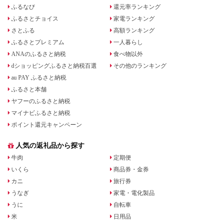
ふるなび
還元率ランキング
ふるさとチョイス
家電ランキング
さとふる
高額ランキング
ふるさとプレミアム
一人暮らし
ANAのふるさと納税
食べ物以外
dショッピングふるさと納税百選
その他のランキング
au PAY ふるさと納税
ふるさと本舗
ヤフーのふるさと納税
マイナビふるさと納税
ポイント還元キャンペーン
人気の返礼品から探す
牛肉
定期便
いくら
商品券・金券
カニ
旅行券
うなぎ
家電・電化製品
うに
自転車
米
日用品