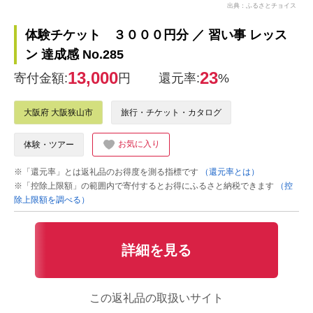
出典：ふるさとチョイス
体験チケット ３０００円分 ／ 習い事 レッス
ン 達成感 No.285
13,000
23
寄付金額:
円
還元率:
%
大阪府 大阪狭山市
旅行・チケット・カタログ
お気に入り
体験・ツアー
※「還元率」とは返礼品のお得度を測る指標です
（還元率とは）
※「控除上限額」の範囲内で寄付するとお得にふるさと納税できます
（控
除上限額を調べる）
詳細を見る
この返礼品の取扱いサイト