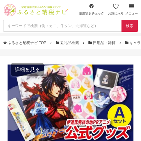
限度額をチェック
お気に入り
メニュー
検索
ふるさと納税ナビ TOP
返礼品検索
日用品・雑貨
キャラ
詳細を見る