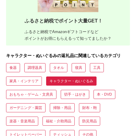
ふるさと納税でポイント大量GET！
ふるさと納税でAmazonギフトコードなど
ポイントがお得にもらえるって知ってましたか？
キャラクター・ぬいぐるみの返礼品に関連しているカテゴリ
食器
調理器具
タオル
寝具
工具
家具・インテリア
キャラクター・ぬいぐるみ
おもちゃ・ゲーム・文房具
切手・はがき
本・DVD
ガーデニング・園芸
掃除・用品
財布・鞄
楽器・音楽用品
福祉・介助用品
防災用品
トイレットペーパー
ティッシュ
その他