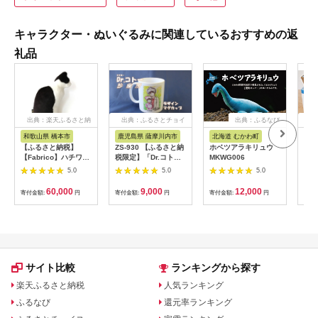
キャラクター・ぬいぐるみに関連しているおすすめの返
礼品
出典：楽天ふるさと納
出典：ふるさとチョイ
出典：ふるなび
出
税
ス
和歌山県 橋本市
鹿児島県 薩摩川内市
北海道 むかわ町
京
【ふるさと納税】
ZS-930 【ふるさと納
ホベツアラキリュウ
トイ
【Fabrico】ハチワレ
税限定】「Dr.コトー
MKWG006
出番
猫のクッション_ クッ
診療所」デザインマグ
ロー
5.0
5.0
5.0
ション ぬいぐるみ イ
カップ ～癒しの時間
包装
ンテリア 高級 エコフ
をあなたに届ける～
倍 
60,000
9,000
12,000
寄付金額:
円
寄付金額:
円
寄付金額:
円
寄付
ァー パイル もふもふ
ン目
ハチワレ 癒し
工 
【1513785】
くら
耗品
貨 
サイト比較
ランキングから探す
楽天ふるさと納税
人気ランキング
ふるなび
還元率ランキング