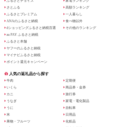
ふるさとチョイス
家電ランキング
さとふる
高額ランキング
ふるさとプレミアム
一人暮らし
ANAのふるさと納税
食べ物以外
dショッピングふるさと納税百選
その他のランキング
au PAY ふるさと納税
ふるさと本舗
ヤフーのふるさと納税
マイナビふるさと納税
ポイント還元キャンペーン
人気の返礼品から探す
牛肉
定期便
いくら
商品券・金券
カニ
旅行券
うなぎ
家電・電化製品
うに
自転車
米
日用品
果物・フルーツ
化粧品