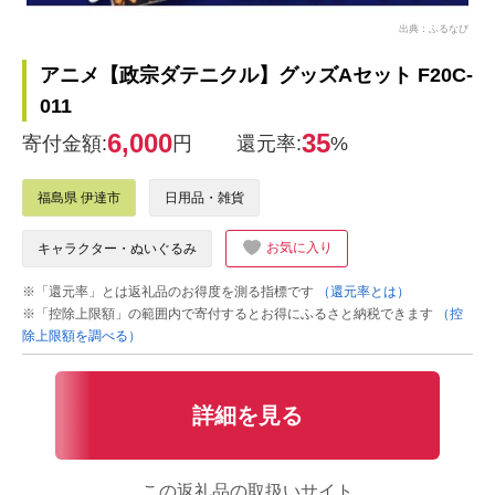
出典：ふるなび
アニメ【政宗ダテニクル】グッズAセット F20C-
011
6,000
35
寄付金額:
円
還元率:
%
福島県 伊達市
日用品・雑貨
お気に入り
キャラクター・ぬいぐるみ
※「還元率」とは返礼品のお得度を測る指標です
（還元率とは）
※「控除上限額」の範囲内で寄付するとお得にふるさと納税できます
（控
除上限額を調べる）
詳細を見る
この返礼品の取扱いサイト