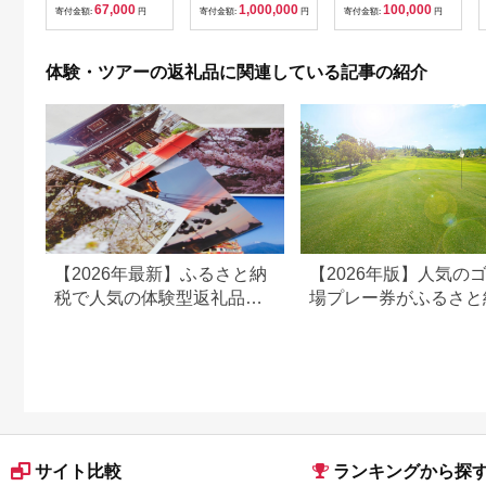
67,000
1,000,000
100,000
助券 楽しい旅の思い
寄付金額:
円
寄付金額:
円
寄付金額:
円
出を！ 宿泊券 大分県
別府市 3000円 15000
円 3万円 9万円 15万
体験・ツアーの返礼品に関連している記事の紹介
円 30万円 ホテル 旅
館 温泉 旅行 観光 ト
ラベル 宿泊補助券 チ
ケット クーポン 宿泊
お泊り 別府温泉 別府
観光 地獄めぐり 旅 お
すすめ 人気 体験型 節
約_B030-007
【2026年最新】ふるさと納
【2026年版】人気の
税で人気の体験型返礼品！
場プレー券がふるさと
編集長おすすめ16選
でもらえる！
サイト比較
ランキングから探