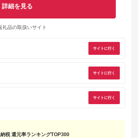
詳細を見る
返礼品の取扱いサイト
サイトに行く
サイトに行く
サイトに行く
典：ふるなび
出典：ふるなび
出典：ふるなび
出典：ふるな
神奈川県 箱根町
神奈川県 箱根町
大阪府 門真市
雲仙、ハウス
【箱根町】JTBふるさ
【箱根町】JTBふるさ
令和堂で使える糖質
】JTBふる
と旅行クーポン
と旅行クーポン
フ飯1000円分券【 
クーポン
（3,000円分）有効期
（15,000円分） 有効
フトチケット ギフト
5.0
5.0
5.0
5.0
納税 還元率ランキングTOP300
0円分）有効
間3年（Eメール発
期間3年（Eメール発
チケット ギフトチケ