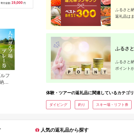
19,000
33,000
500,000
1
「山重」料亭ランチペ
009】
行）｜予約 宿泊 観光
期間3年（
寄付金額:
円
寄付金額:
円
寄付金額:
円
寄付金額:
アチケット加茂市 割
体験 温泉 ホテル 旅館
行）｜予約
ふるさと
烹 山重
チケット 子供 子連れ
体験 温泉 ホテル 旅館
カップル 家族 店頭 オ
チケット 
返礼品は
ンライン ネット 電話
カップル 
神奈川 神奈川
ンライン 
長崎
ふるさと
ふるさと納
ポイント
ゴルフ
納税
体験・ツアーの返礼品に関連しているカテゴリ
ダイビング
釣り
スキー場・リフト券
す
人気の返礼品から探す