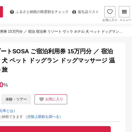
ふるさと納税の
限度額をチェック
返礼品リスト
お気に入り
メニュー
 宿泊券 リゾート ヴィラ ホテル 犬 ペット ドッグラン ドッグマッサージ 温泉 サウナ プール 旅行 リゾート旅
トSOSA ご宿泊利用券 15万円分 ／ 宿泊
 犬 ペット ドッグラン ドッグマッサージ 温
ト旅
0
%
お気に入り
体験・ツアー
元率とは）
と納税できます
（控除上限額を調べる）