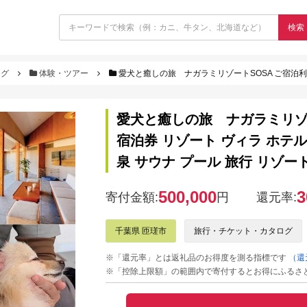
検索
ログ
体験・ツアー
愛犬と癒しの旅 ナガラミリゾートSOSA ご宿泊利用券 15万円分 ／ 宿泊
愛犬と癒しの旅 ナガラミリゾー
宿泊券 リゾート ヴィラ ホテル
泉 サウナ プール 旅行 リゾー
500,000
3
寄付金額:
円
還元率:
千葉県 匝瑳市
旅行・チケット・カタログ
※「還元率」とは返礼品のお得度を測る指標です
（還
※「控除上限額」の範囲内で寄付するとお得にふるさ