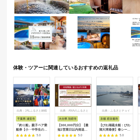
体験・ツアーに関連しているおすすめの返礼品
出典：JALふるさと納税
出典：ANAのふるさと
出典：ふるさとチョイ
納税
ス
千葉県 浦安市
大分県 別府市
京都 府京都市
「釣り船」親子ペア乗
【300,000円分】【最
【びわ湖疏水船：びわ
船券【小・中学生のお
短2営業日以内発送】
湖大津港便】春シーズ
子様】
別府市内の旅館やホテ
ン先行予約権（２名様
5.0
5.0
5.0
ルで使用できる宿泊補
分の乗船予約の権利）