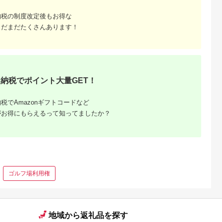
00,000
10,000
50,000
4,000
Eメール発
行）｜予約 宿泊 観光
行）｜予約 宿泊 観光
ット ギフトチケット
円
寄付金額:
円
寄付金額:
円
寄付金額:
円
 宿泊 観光
体験 温泉 ホテル 旅館
体験 温泉 ホテル 旅館
ギフトチケット ギフ
納税の制度改定後もお得な
チケット 子供 子連れ
チケット 子供 子連れ
トチケット 】
子供 子連れ
カップル 家族 店頭 オ
カップル 家族 店頭 オ
まだまだたくさんあります！
家族 店頭 オ
ンライン ネット 電話
ンライン ネット 電話
ネット 電話
箱根
箱根
納税でポイント大量GET！
税でAmazonギフトコードなど
がお得にもらえるって知ってましたか？
ゴルフ場利用権
地域から返礼品を探す