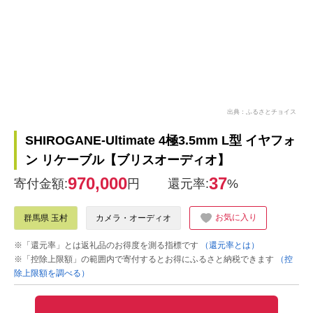
出典：ふるさとチョイス
SHIROGANE-Ultimate 4極3.5mm L型 イヤフォ
ン リケーブル【ブリスオーディオ】
970,000
37
寄付金額:
円
還元率:
%
お気に入り
群馬県 玉村
カメラ・オーディオ
※「還元率」とは返礼品のお得度を測る指標です
（還元率とは）
※「控除上限額」の範囲内で寄付するとお得にふるさと納税できます
（控
除上限額を調べる）