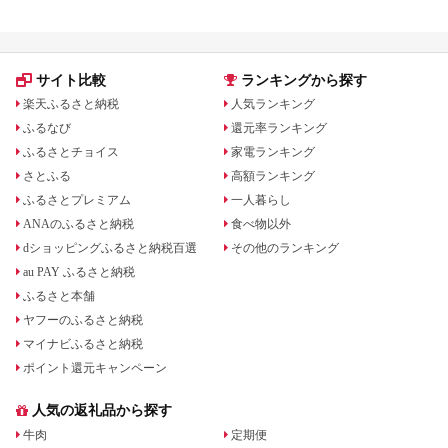
ィオ 
AM
オ 
F23
サイト比較
ランキングから探す
楽天ふるさと納税
人気ランキング
ふるなび
還元率ランキング
ふるさとチョイス
家電ランキング
さとふる
高額ランキング
ふるさとプレミアム
一人暮らし
ANAのふるさと納税
食べ物以外
dショッピングふるさと納税百選
その他のランキング
au PAY ふるさと納税
ふるさと本舗
ヤフーのふるさと納税
マイナビふるさと納税
ポイント還元キャンペーン
人気の返礼品から探す
牛肉
定期便