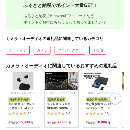
ふるさと納税でポイント大量GET！
ふるさと納税でAmazonギフトコードなど
ポイントがお得にもらえるって知ってましたか？
カメラ・オーディオの返礼品に関連しているカテゴリ
オーディオ
カメラ
プロジェクター
その他
カメラ・オーディオに関連しているおすすめの返礼品
出典：ふるさとチョイ
出典：ふるさとチョイ
出典：ふるさとチョイ
出
ス
ス
ス
神奈川県 川崎市
福井県 越前市
神奈川県 相模原市
福
ANC完全ワイヤレス
ステレオラジカセ
据え置き型コンパクト
DEN
イヤホン final ZE300
SCR-B3 ORION
DVDプレーヤー ※離
ラウ
ZE3000の小型モデル
Bluetooth機能搭載
島への配送不可
［A
5.0
5.0
5.0
/ノイズキャンセリン
カラー：ブラック・ホ
ノン
グ/ノイキャン/外音取
ワイト
Ult
15,000
47,000
18,000
寄付金額:
円
寄付金額:
円
寄付金額:
円
寄付
り込み/マイク付き
eA
【カラー選択可】
ネッ