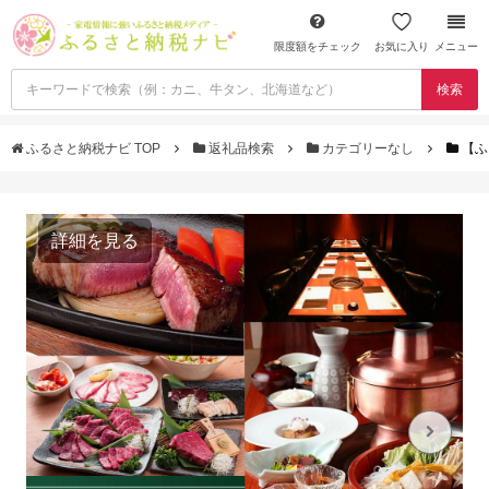
限度額をチェック
お気に入り
メニュー
検索
ふるさと納税ナビ TOP
返礼品検索
カテゴリーなし
【ふ
詳細を見る