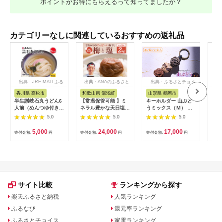
ポイントがお得にもらえるって知ってましたか？
カテゴリーなしに関連しているおすすめの返礼品
出典：JRE MALLふる
出典：ANAのふるさと
出典：ふるさとチョイ
出
さと納税
納税
ス
香川県 高松市
和歌山県 湯浅町
山形県 鶴岡市
佐
半生讃岐石丸うどん6
【常温保管可能 】ミ
キーホルダー 山ぶど
【伊
人前（めんつゆ付き）
ネラル豊かな天日塩だ
うミックス（Ｍ） 山
ース
麺300g×2袋
けで漬けた無添加梅干
形県鶴岡市 アトリエ
5.0
5.0
5.0
し2kg 梅ボーイズ｜
かおる | 山葡萄 雑貨
南高梅
キーホルダー ギフト
5,000
24,000
17,000
寄付金額:
円
寄付金額:
円
寄付金額:
円
寄付
B201_EP6024
贈り物 お取り寄せ 返
礼品
サイト比較
ランキングから探す
楽天ふるさと納税
人気ランキング
ふるなび
還元率ランキング
ふるさとチョイス
家電ランキング