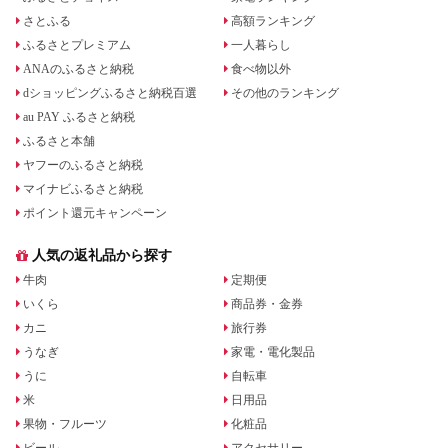
さとふる
高額ランキング
ふるさとプレミアム
一人暮らし
ANAのふるさと納税
食べ物以外
dショッピングふるさと納税百選
その他のランキング
au PAY ふるさと納税
ふるさと本舗
ヤフーのふるさと納税
マイナビふるさと納税
ポイント還元キャンペーン
人気の返礼品から探す
牛肉
定期便
いくら
商品券・金券
カニ
旅行券
うなぎ
家電・電化製品
うに
自転車
米
日用品
果物・フルーツ
化粧品
ビール
アクセサリー