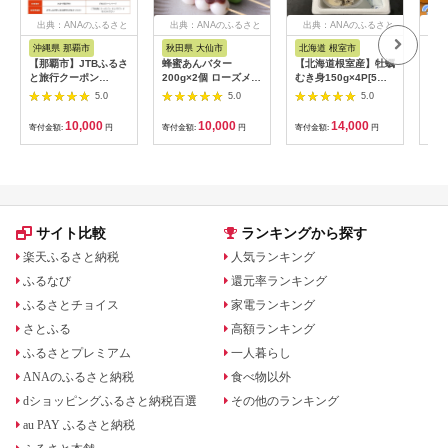
出典：ANAのふるさと
出典：ANAのふるさと
出典：ANAのふるさと
出
納税
納税
納税
沖縄県 那覇市
秋田県 大仙市
北海道 根室市
埼
【那覇市】JTBふるさ
蜂蜜あんバター
【北海道根室産】牡蠣
【2
と旅行クーポン
200g×2個 ローズメイ
むき身150g×4P[5月
予約
（3,000円分）有効期
[あんバター はちみ
下旬以降発送] A-
史！
5.0
5.0
5.0
間3年（Eメール発
つ 発酵バター あん
54007
ムの
行）｜旅行 トラベル
こ 水あめ不使用 秋
水・
10,000
10,000
14,000
寄付金額:
円
寄付金額:
円
寄付金額:
円
寄付
予約 国内旅行 JTB 宿
田県 大仙市]
約3
泊 観光 体験 旅行券
03
宿泊券 旅行予約 ホテ
ル 旅館 チケット 子供
子連れ カップル 家族
人気 おすすめ 旅行ク
ーポン 店頭 オンライ
サイト比較
ランキングから探す
ン ネット予約 電話 有
効期間3年
楽天ふるさと納税
人気ランキング
ふるなび
還元率ランキング
ふるさとチョイス
家電ランキング
さとふる
高額ランキング
ふるさとプレミアム
一人暮らし
ANAのふるさと納税
食べ物以外
dショッピングふるさと納税百選
その他のランキング
au PAY ふるさと納税