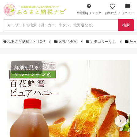
限度額をチェック
お気に入り
メニュー
検索
ふるさと納税ナビ TOP
返礼品検索
カテゴリーなし
たっ
詳細を見る