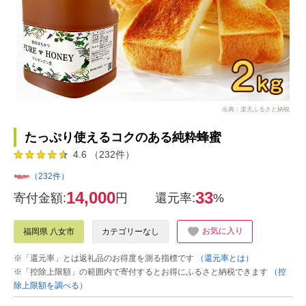
出典：楽天ふるさと納税
たっぷり使えるコクのある純粋蜂蜜
4.6 （232件）
（232件）
14,000
33
寄付金額:
円
還元率:
%
お気に入り
福岡県 八女市
カテゴリーなし
※「還元率」とは返礼品のお得度を測る指標です
（還元率とは）
※「控除上限額」の範囲内で寄付するとお得にふるさと納税できます
（控
除上限額を調べる）