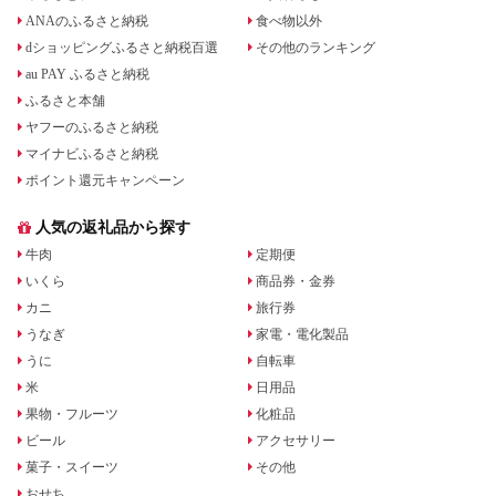
ANAのふるさと納税
食べ物以外
dショッピングふるさと納税百選
その他のランキング
au PAY ふるさと納税
ふるさと本舗
ヤフーのふるさと納税
マイナビふるさと納税
ポイント還元キャンペーン
人気の返礼品から探す
牛肉
定期便
いくら
商品券・金券
カニ
旅行券
うなぎ
家電・電化製品
うに
自転車
米
日用品
果物・フルーツ
化粧品
ビール
アクセサリー
菓子・スイーツ
その他
おせち