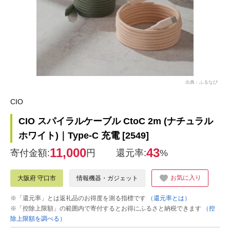
出典：ふるなび
CIO
CIO スパイラルケーブル CtoC 2m (ナチュラル
ホワイト)｜Type-C 充電 [2549]
11,000
43
寄付金額:
円
還元率:
%
お気に入り
大阪府 守口市
情報機器・ガジェット
※「還元率」とは返礼品のお得度を測る指標です
（還元率とは）
※「控除上限額」の範囲内で寄付するとお得にふるさと納税できます
（控
除上限額を調べる）