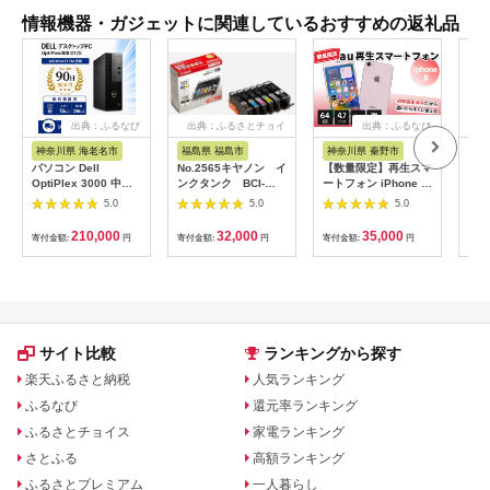
情報機器・ガジェットに関連しているおすすめの返礼品
出典：ふるなび
出典：ふるさとチョイ
出典：ふるなび
出
ス
神奈川県 海老名市
福島県 福島市
神奈川県 秦野市
宮
パソコン Dell
No.2565キヤノン イ
【数量限定】再生スマ
オー
OptiPlex 3000 中古
ンクタンク BCI-
ートフォン iPhone 8
ッダ
再生パソコン
351XL＋350XL/6MP
（キャリア付：au※
AFS
5.0
5.0
5.0
SIMロックあり）| 中
古スマホ | 035-03
210,000
32,000
35,000
寄付金額:
円
寄付金額:
円
寄付金額:
円
寄付
サイト比較
ランキングから探す
楽天ふるさと納税
人気ランキング
ふるなび
還元率ランキング
ふるさとチョイス
家電ランキング
さとふる
高額ランキング
ふるさとプレミアム
一人暮らし