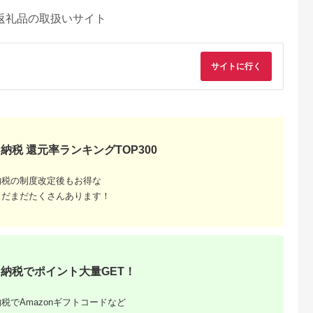
返礼品の取扱いサイト
サイトに行く
納税 還元率ランキングTOP300
納税の制度改定後もお得な
まだまだたくさんあります！
天ふるさと納
出典：楽天ふるさと納
出典：楽天ふるさと納
出典：楽天ふるさと
税
税
税
戸市
宮崎県 日向市
岩手県 宮古市
石川県 志賀町
納税でポイント大量GET！
納税】 い
【ふるさと納税】 海
【ふるさと納税】【三
【ふるさと納税】
牛 ハンバ
の駅ほそしま 大漁 セ
陸宮古重茂産】無添加
【ご自宅用】 ふぞろ
150g×8個
ット [海の駅 ほそしま
焼きうに 80g×2、5、
い ころ柿 約800g
5.0
5.0
5.0
5.0
27-0407
宮崎県 日向市
10、30個セット_ 焼
【期間限定発送】 [米
税でAmazonギフトコードなど
4,000
14,000
24,000
18,000
452060079] 冷凍 ア
きうに うに ウニ 雲丹
吉農園 石川県 志賀町
円
寄付金額:
円
寄付金額:
円
寄付金額:
円