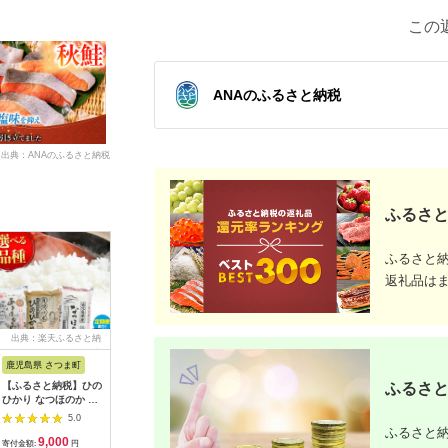
この
ANAのふるさと納税
出典：ANAのふるさと納税
ふるさと
ふるさと
返礼品は
出典：楽天ふるさと納
出典：ふるさとチョイ
出典：楽天ふるさと納
出典：楽
税
ス
税
鹿児島県 さつま町
佐賀県 伊万里市
沖縄県 うるま市
岩手県 二
ふるさと
【ふるさと納税】ひの
【伊万里焼】ブルーレ
【ふるさと納税】［沖
【ふるさと
ひかり なつほのか あ
ースパン皿 035-H389
縄の海塩］ぬちまーす
わて短角和
きほなみ 選べる 品種
顆粒（250g）×2袋セ
ーグセット 
5.0
5.0
5.0
定期便 米 2kg
ット 【ぬちまーす】
計1.2kg 0
ふるさと納
9,000
13,000
12,000
1
5kg《出荷時期をお選
食塩 塩 調味料 食卓塩
寄付金額:
円
寄付金額:
円
寄付金額:
円
寄付金額: