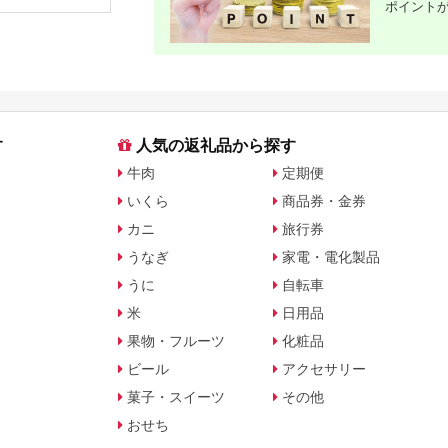
ポイント
びください》かじや農
顆粒 シーソルト 人気
産 お米 ご飯 白米 白
返礼品 海塩 沖縄 うる
飯 こめ 鹿児島県 さつ
ま市 果報バンタ
ま町
す
人気の返礼品から探す
牛肉
定期便
いくら
商品券・金券
カニ
旅行券
うなぎ
家電・電化製品
うに
自転車
米
日用品
果物・フルーツ
化粧品
ビール
アクセサリー
菓子・スイーツ
その他
おせち