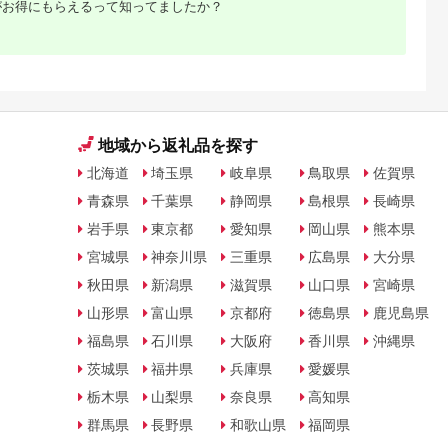
がお得にもらえるって知ってましたか？
オリイカ 魚 フライ す
焼きウニ 無添加 おか
BA4132] 干柿 干し
り身 詰め合わせ
ず おつまみ 酒の肴 ご
柿 かき 枯露柿 果物
はんのお供 惣菜 魚介
くだもの ドラフルー
海産物 岩手県 宮古市
ツ 800グラム 自然の
産地直送 冷凍 贈答 ギ
甘さ 手作り てづくり
フト 送料無料 【配送
最勝柿 ふるさと納税
不可地域：離島】
【G1335814】
地域から返礼品を探す
北海道
埼玉県
岐阜県
鳥取県
佐賀県
青森県
千葉県
静岡県
島根県
長崎県
岩手県
東京都
愛知県
岡山県
熊本県
宮城県
神奈川県
三重県
広島県
大分県
秋田県
新潟県
滋賀県
山口県
宮崎県
山形県
富山県
京都府
徳島県
鹿児島県
福島県
石川県
大阪府
香川県
沖縄県
茨城県
福井県
兵庫県
愛媛県
栃木県
山梨県
奈良県
高知県
群馬県
長野県
和歌山県
福岡県