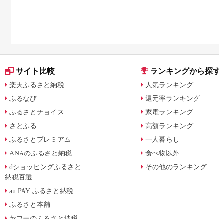
B201_EP6024
贈り物 お取り寄せ 返
礼品
サイト比較
ランキングから探
楽天ふるさと納税
人気ランキング
ふるなび
還元率ランキング
ふるさとチョイス
家電ランキング
さとふる
高額ランキング
ふるさとプレミアム
一人暮らし
ANAのふるさと納税
食べ物以外
dショッピングふるさと
その他のランキング
納税百選
au PAY ふるさと納税
ふるさと本舗
ヤフーのふるさと納税