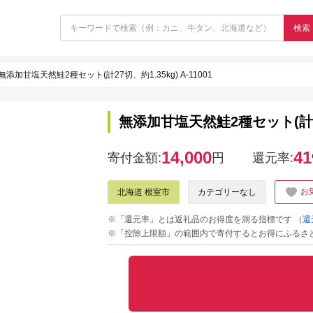
検索
無添加甘塩天然鮭2種セット(計27切、約1.35kg) A-11001
無添加甘塩天然鮭2種セット(計27切、
14,000
41
寄付金額:
円
還元率:
お
北海道 根室市
カテゴリーなし
※「還元率」とは返礼品のお得度を測る指標です
（還
※「控除上限額」の範囲内で寄付するとお得にふるさ