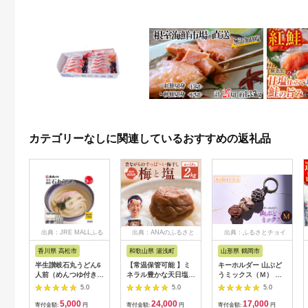
カテゴリーなしに関連しているおすすめの返礼品
出典：JRE MALLふる
出典：ANAのふるさと
出典：ふるさとチョイ
さと納税
納税
ス
香川県 高松市
和歌山県 湯浅町
山形県 鶴岡市
半生讃岐石丸うどん6
【常温保管可能 】ミ
キーホルダー 山ぶど
人前（めんつゆ付き）
ネラル豊かな天日塩だ
うミックス（Ｍ） 山
麺300g×2袋
けで漬けた無添加梅干
形県鶴岡市 アトリエ
5.0
5.0
5.0
し2kg 梅ボーイズ｜
かおる | 山葡萄 雑貨
5,000
24,000
17,000
南高梅
キーホルダー ギフト
寄付金額:
円
寄付金額:
円
寄付金額:
円