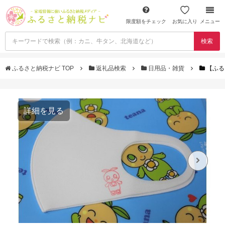
限度額をチェック
お気に入り
メニュー
検索
ふるさと納税ナビ TOP
返礼品検索
日用品・雑貨
【ふる
詳細を見る