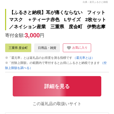
出典：楽天ふるさと納税
【ふるさと納税】耳が痛くならない フィット
マスク ＋ティーナ赤色 Lサイズ 2枚セット
／ネイション産業 三重県 度会町 伊勢志摩
3,000
寄付金額:
円
お気に入り
三重県 度会町
日用品・雑貨
※「還元率」とは返礼品のお得度を測る指標です
（還元率とは）
※「控除上限額」の範囲内で寄付するとお得にふるさと納税できます
（控
除上限額を調べる）
詳細を見る
この返礼品の取扱いサイト