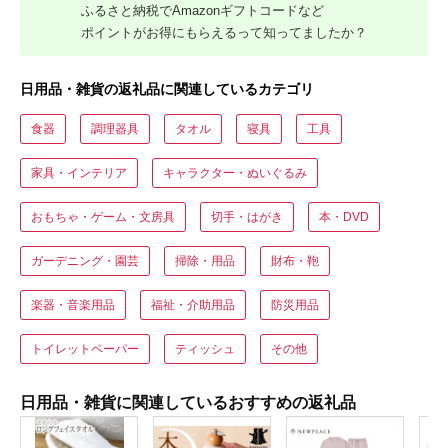
ふるさと納税でAmazonギフトコードなど
ポイントがお得にもらえるって知ってましたか？
日用品・雑貨の返礼品に関連しているカテゴリ
食器
調理器具
タオル
寝具
工具
家具・インテリア
キャラクター・ぬいぐるみ
おもちゃ・ゲーム・文房具
切手・はがき
本・DVD
ガーデニング・園芸
掃除・用品
財布・鞄
楽器・音楽用品
福祉・介助用品
防災用品
トイレットペーパー
ティッシュ
その他
日用品・雑貨に関連しているおすすめの返礼品