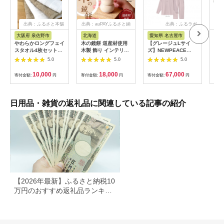
出典：ふるさと本舗
出典：auPAYふるさと納
出典：ふるラボ
出典
税
大阪府 泉佐野市
北海道
愛知県 名古屋市
愛
やわらかロングフェイ
木の鏡餅 道産材使用
【グレージュLサイ
ReF
スタオル4枚セットB
木製 飾り インテリア
ズ】NEWPEACE
BR
G4567
HOKKAIDO WOOD
Recovery Wear
ゴー
5.0
5.0
5.0
木製 鏡餅 正月飾り イ
Sleep Set Long
ート
ンテリア 日本製 北海
ケア
10,000
18,000
67,000
寄付金額:
円
寄付金額:
円
寄付金額:
円
寄付
道 道産材 木工 雑貨
ヘア
縁起物 ギフト おしゃ
クト
れ F6S-218
び 
女友
日用品・雑貨の返礼品に関連している記事の紹介
誕生
すす
市
【2026年最新】ふるさと納税10
万円のおすすめ返礼品ランキン
グ｜食品・家電・日用品を厳選