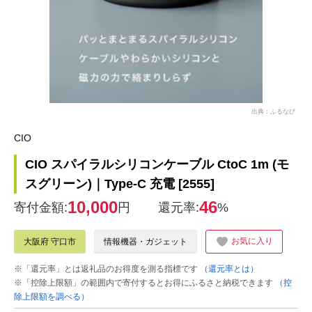
出典：ふるなび
CIO
CIO スパイラルシリコンケーブル CtoC 1m (モ
スグリーン)｜Type-C 充電 [2555]
10,000
46
寄付金額:
円
還元率:
%
お気に入り
大阪府 守口市
情報機器・ガジェット
※「還元率」とは返礼品のお得度を測る指標です
（還元率とは）
※「控除上限額」の範囲内で寄付するとお得にふるさと納税できます
（控
除上限額を調べる）