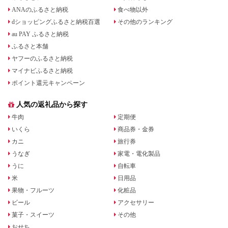
ANAのふるさと納税
食べ物以外
dショッピングふるさと納税百選
その他のランキング
au PAY ふるさと納税
ふるさと本舗
ヤフーのふるさと納税
マイナビふるさと納税
ポイント還元キャンペーン
人気の返礼品から探す
牛肉
定期便
いくら
商品券・金券
カニ
旅行券
うなぎ
家電・電化製品
うに
自転車
米
日用品
果物・フルーツ
化粧品
ビール
アクセサリー
菓子・スイーツ
その他
おせち