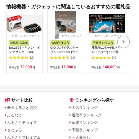
情報機器・ガジェットに関連しているおすすめの返礼品
出典：ふるさとチョイ
出典：ふるなび
出典：ふるさとチョイ
出
ス
ス
福島県 福島市
大阪府 守口市
千葉県 いすみ市
宮
No.2565キヤノン イ
CIO スパイラルケー
液晶モニター(モバイ
オー
ンクタンク BCI-
ブル CtoC 2m (ライト
ルモニター) 15.6型ワ
ッダ
351XL＋350XL/6MP
ブラック)｜Type-C 充
イド 4K タッチパネ
AF
5.0
5.0
5.0
電 [2547]
ル対応 リファビッシ
ュ品【1466952】
32,000
11,000
140,000
寄付金額:
円
寄付金額:
円
寄付金額:
円
寄付
サイト比較
ランキングから探す
楽天ふるさと納税
人気ランキング
ふるなび
還元率ランキング
ふるさとチョイス
家電ランキング
さとふる
高額ランキング
ふるさとプレミアム
一人暮らし