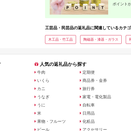
ポイント
工芸品・民芸品の返礼品に関連しているカテゴ
木工品・竹工品
陶磁器・漆器・ガラス
す
人気の返礼品から探す
牛肉
定期便
いくら
商品券・金券
カニ
旅行券
うなぎ
家電・電化製品
うに
自転車
米
日用品
果物・フルーツ
化粧品
ビール
アクセサリー