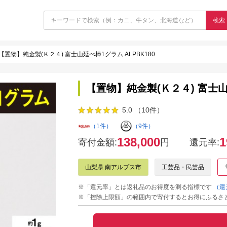
検索
【置物】純金製(Ｋ２４) 富士山延べ棒1グラム ALPBK180
【置物】純金製(Ｋ２４) 富士山延
5.0 （10件）
（1件）
（9件）
138,000
1
寄付金額:
円
還元率:
山梨県 南アルプス市
工芸品・民芸品
※「還元率」とは返礼品のお得度を測る指標です
（還
※「控除上限額」の範囲内で寄付するとお得にふるさ