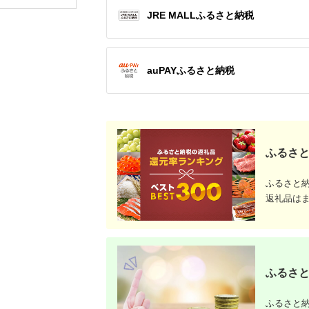
定期入れ 定期ケース
やか 青 
JRE MALLふるさと納税
雑貨 生活雑貨 小物 革
お店 寝室
小物 革製品 本革 日用
関 エキゾ
品 民芸品 工芸品 東京
東京都 墨田区
auPAYふるさと納税
ふるさと
ふるさと
返礼品は
ふるさと
ふるさと納