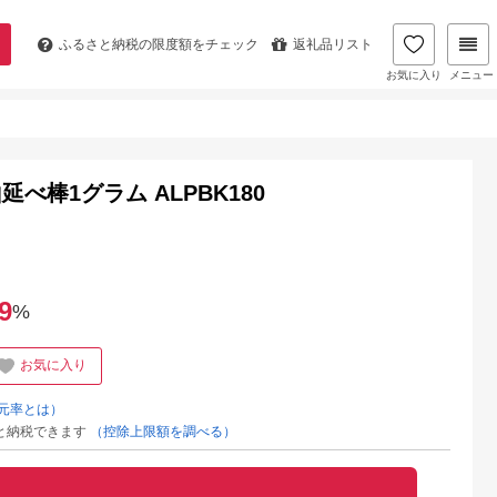
ふるさと納税の
限度額をチェック
返礼品リスト
お気に入り
メニュー
べ棒1グラム ALPBK180
9
%
お気に入り
元率とは）
と納税できます
（控除上限額を調べる）