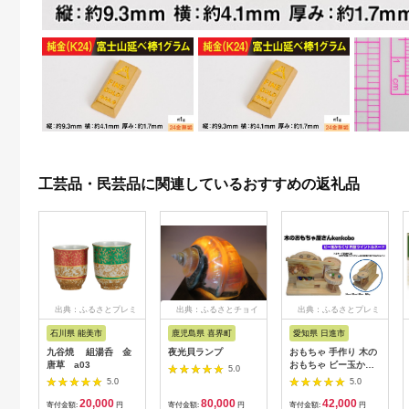
工芸品・民芸品に関連しているおすすめの返礼品
出典：ふるさとプレミ
出典：ふるさとチョイ
出典：ふるさとプレミ
アム
ス
アム
石川県 能美市
鹿児島県 喜界町
愛知県 日進市
九谷焼 組湯呑 金
夜光貝ランプ
おもちゃ 手作り 木の
唐草 a03
おもちゃ ビー玉から
5.0
くり 円盤ツイントル
5.0
5.0
ネード からくり 玩具
20,000
80,000
42,000
赤ちゃん 子供 雑貨
寄付金額:
円
寄付金額:
円
寄付金額:
円