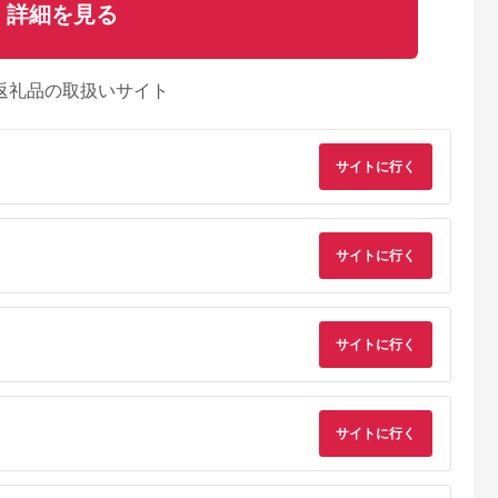
詳細を見る
返礼品の取扱いサイト
サイトに行く
サイトに行く
サイトに行く
るさとプレミ
出典：ふるさとプレミ
出典：ふるラボ
出典：ふるさとプレ
アム
アム
ア
茅ヶ崎市
東京都墨田区
静岡県 磐田市
福岡県 糸島市
ンプ
江戸切子 ロックグラ
知育家具 シリーズ お
ステンドグラス ペン
サイトに行く
AKI インテリ
ス 縁繋ぎ 琥珀纏 瑠璃
もちゃばこ 65cm幅 (
ダント ライト SPL-3
ルランプ 明
玻璃匠山田硝子 切子
ホワイト ) OB-
【アトリエエトルリ
5.0
5.0
5.0
5.0
ゃれ 置物 烏
グラス 工芸品 伝統工
65MW_ おもちゃ お
ア】 [ARF043]
2,000
143,000
38,000
60,000
イン さわ
芸 酒器 民芸品 クリス
もちゃ箱 箱 収納ケー
円
寄付金額:
円
寄付金額:
円
寄付金額:
円