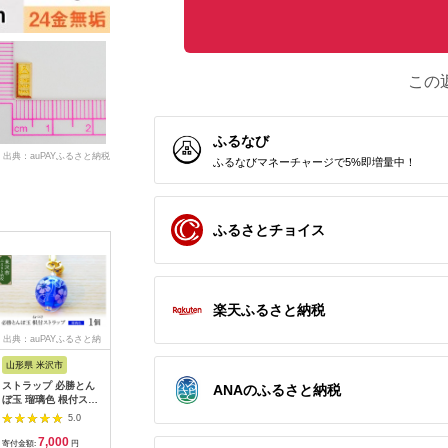
この
ふるなび
出典：auPAYふるさと納税
ふるなびマネーチャージで5%即増量中！
ふるさとチョイス
楽天ふるさと納税
出典：auPAYふるさと納
出典：ふるさとプレミ
出典：auPAYふるさと納
出典：ふ
税
アム
税
山形県 米沢市
東京都墨田区
新潟県 長岡市
神奈川県 
ストラップ 必勝とん
パスケース グロッシ
38-01A栃尾てまり
トルコラ
ANAのふるさと納税
ぼ玉 瑠璃色 根付スト
ーハート 文庫屋大関
（きく）
CHIGAS
ラップ 必勝祈願 雑貨
名刺入れ カードホル
ア テーブ
5.0
5.0
5.0
[103-003-BL]
ダー 名刺ケース 名刺
かり おし
7,000
46,000
12,000
6
ホルダー カード入れ
帽子岩デザ
寄付金額:
円
寄付金額:
円
寄付金額:
円
寄付金額: