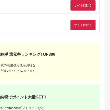
ブルー 店舗
タルガラス 【 墨田
ス 収納ボックス ボッ
サイトに行く
 リビング 玄
区 】
クス 子供 子供用 ふる
チック
さと 【1414617】
サイトに行く
納税 還元率ランキングTOP300
納税の制度改定後もお得な
まだまだたくさんあります！
納税でポイント大量GET！
税でAmazonギフトコードなど