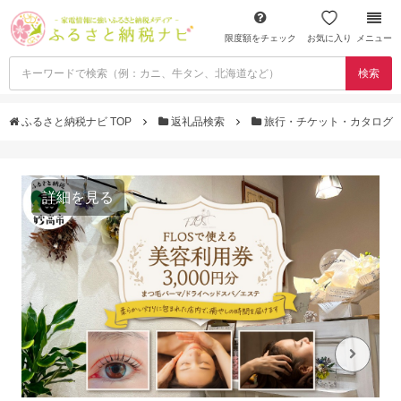
限度額をチェック
お気に入り
メニュー
検索
ふるさと納税ナビ TOP
返礼品検索
旅行・チケット・カタログ
詳細を見る