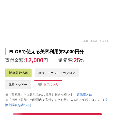
出典：ふるさとチョイス
FLOSで使える美容利用券3,000円分
12,000
25
寄付金額:
円
還元率:
%
新潟県 妙高市
旅行・チケット・カタログ
お気に入り
体験・ツアー
※「還元率」とは返礼品のお得度を測る指標です
（還元率とは）
※「控除上限額」の範囲内で寄付するとお得にふるさと納税できます
（控
除上限額を調べる）