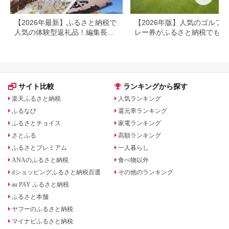
【2026年最新】ふるさと納税で
【2026年版】人気のゴルフ
人気の体験型返礼品！編集長お
レー券がふるさと納税でもら
すすめ16選
る！
サイト比較
ランキングから探す
楽天ふるさと納税
人気ランキング
ふるなび
還元率ランキング
ふるさとチョイス
家電ランキング
さとふる
高額ランキング
ふるさとプレミアム
一人暮らし
ANAのふるさと納税
食べ物以外
dショッピングふるさと納税百選
その他のランキング
au PAY ふるさと納税
ふるさと本舗
ヤフーのふるさと納税
マイナビふるさと納税