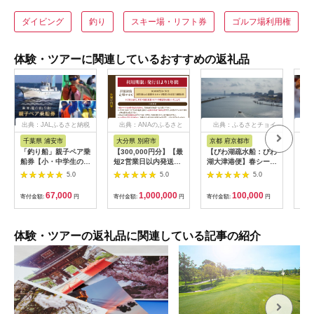
ダイビング
釣り
スキー場・リフト券
ゴルフ場利用権
体験・ツアーに関連しているおすすめの返礼品
出典：JALふるさと納税
出典：ANAのふるさと
出典：ふるさとチョイ
出
納税
ス
千葉県 浦安市
大分県 別府市
京都 府京都市
新
「釣り船」親子ペア乗
【300,000円分】【最
【びわ湖疏水船：びわ
ヤマ
船券【小・中学生のお
短2営業日以内発送】
湖大津港便】春シーズ
アお
子様】
別府市内の旅館やホテ
ン先行予約権（２名様
で2
5.0
5.0
5.0
ルで使用できる宿泊補
分の乗船予約の権利）
の小
助券 楽しい旅の思い
「山
67,000
1,000,000
100,000
寄付金額:
円
寄付金額:
円
寄付金額:
円
寄付
出を！ 宿泊券 大分県
アチ
別府市 3000円 15000
烹 
円 3万円 9万円 15万
円 30万円 ホテル 旅
体験・ツアーの返礼品に関連している記事の紹介
館 温泉 旅行 観光 ト
ラベル 宿泊補助券 チ
ケット クーポン 宿泊
お泊り 別府温泉 別府
観光 地獄めぐり 旅 お
すすめ 人気 体験型 節
約_B030-007