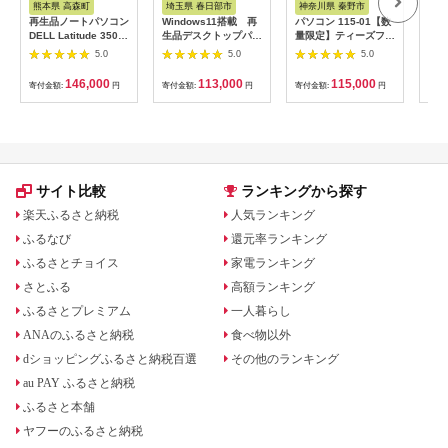
熊本県 高森町
埼玉県 春日部市
神奈川県 秦野市
熊
再生品ノートパソコン
Windows11搭載 再
パソコン 115-01【数
再生
DELL Latitude 3500
生品デスクトップパソ
量限定】ティーズフュ
Eli
1台 K007373
コン(CY001-1）
ーチャーの再生ノート
台
5.0
5.0
5.0
K007374
PC（Panasonic
Let's note SZ6 CF-
146,000
113,000
115,000
寄付金額:
円
寄付金額:
円
寄付金額:
円
寄付
SZ6）【並品】
サイト比較
ランキングから探す
楽天ふるさと納税
人気ランキング
ふるなび
還元率ランキング
ふるさとチョイス
家電ランキング
さとふる
高額ランキング
ふるさとプレミアム
一人暮らし
ANAのふるさと納税
食べ物以外
dショッピングふるさと納税百選
その他のランキング
au PAY ふるさと納税
ふるさと本舗
ヤフーのふるさと納税