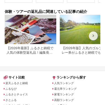
別府市 3000円 15000
烹 
円 3万円 9万円 15万
円 30万円 ホテル 旅
体験・ツアーの返礼品に関連している記事の紹介
館 温泉 旅行 観光 ト
ラベル 宿泊補助券 チ
ケット クーポン 宿泊
お泊り 別府温泉 別府
観光 地獄めぐり 旅 お
すすめ 人気 体験型 節
約_B030-007
【2026年最新】ふるさと納税で
【2026年版】人気のゴルフ
人気の体験型返礼品！編集長お
レー券がふるさと納税でもら
すすめ16選
る！
サイト比較
ランキングから探す
楽天ふるさと納税
人気ランキング
ふるなび
還元率ランキング
ふるさとチョイス
家電ランキング
さとふる
高額ランキング