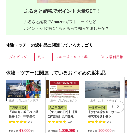
ふるさと納税でポイント大量GET！
ふるさと納税でAmazonギフトコードなど
ポイントがお得にもらえるって知ってましたか？
体験・ツアーの返礼品に関連しているカテゴリ
ダイビング
釣り
スキー場・リフト券
ゴルフ場利用権
体験・ツアーに関連しているおすすめの返礼品
出典：JALふるさと納税
出典：ANAのふるさと
出典：ふるさとチョイ
出
納税
ス
千葉県 浦安市
大分県 別府市
京都 府京都市
新
「釣り船」親子ペア乗
【300,000円分】【最
【びわ湖疏水船：びわ
ヤマ
船券【小・中学生のお
短2営業日以内発送】
湖大津港便】春シーズ
アお
子様】
別府市内の旅館やホテ
ン先行予約権（２名様
で2
5.0
5.0
5.0
ルで使用できる宿泊補
分の乗船予約の権利）
の小
助券 楽しい旅の思い
「山
67,000
1,000,000
100,000
寄付金額:
円
寄付金額:
円
寄付金額:
円
寄付
出を！ 宿泊券 大分県
アチ