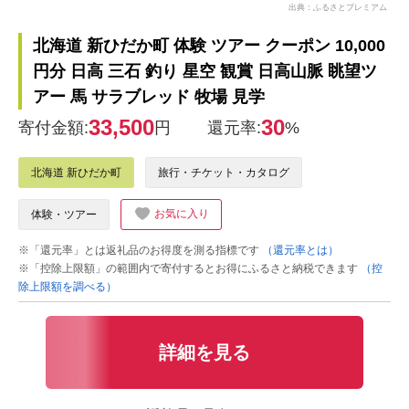
出典：ふるさとプレミアム
北海道 新ひだか町 体験 ツアー クーポン 10,000
円分 日高 三石 釣り 星空 観賞 日高山脈 眺望ツ
アー 馬 サラブレッド 牧場 見学
33,500
30
寄付金額:
円
還元率:
%
北海道 新ひだか町
旅行・チケット・カタログ
お気に入り
体験・ツアー
※「還元率」とは返礼品のお得度を測る指標です
（還元率とは）
※「控除上限額」の範囲内で寄付するとお得にふるさと納税できます
（控
除上限額を調べる）
詳細を見る