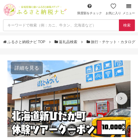
限度額をチェック
お気に入り
メニュー
検索
ふるさと納税ナビ TOP
返礼品検索
旅行・チケット・カタログ
詳細を見る