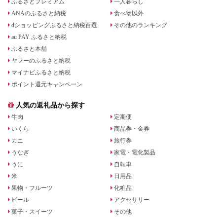
ふるさとプレミアム
一人暮らし
ANAのふるさと納税
食べ物以外
dショッピングふるさと納税百選
その他のランキング
au PAY ふるさと納税
ふるさと本舗
ヤフーのふるさと納税
マイナビふるさと納税
ポイント還元キャンペーン
人気の返礼品から探す
牛肉
定期便
いくら
商品券・金券
カニ
旅行券
うなぎ
家電・電化製品
うに
自転車
米
日用品
果物・フルーツ
化粧品
ビール
アクセサリー
菓子・スイーツ
その他