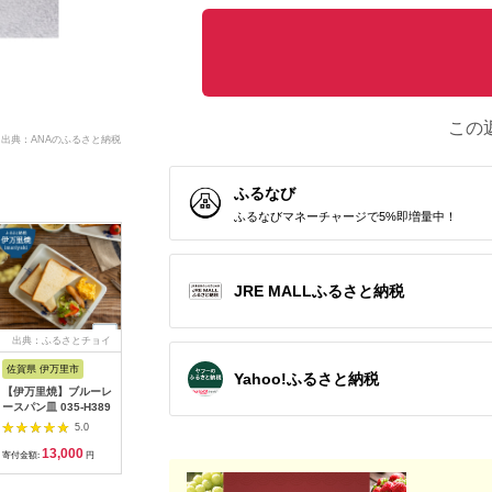
この
出典：ANAのふるさと納税
ふるなび
ふるなびマネーチャージで5%即増量中！
JRE MALLふるさと納税
出典：ふるさとチョイ
出典：楽天ふるさと納
出典：楽天ふるさと納
出典：楽
ス
税
税
佐賀県 伊万里市
沖縄県 うるま市
岩手県 二戸市
宮崎県 日
Yahoo!ふるさと納税
【伊万里焼】ブルーレ
【ふるさと納税】［沖
【ふるさと納税】 い
【ふるさと
ースパン皿 035-H389
縄の海塩］ぬちまーす
わて短角和牛 ハンバ
の駅ほそし
顆粒（250g）×2袋セ
ーグセット 150g×8個
ット [海
5.0
5.0
5.0
ット 【ぬちまーす】
計1.2kg 027-0407
宮崎県 日
13,000
12,000
14,000
1
食塩 塩 調味料 食卓塩
4520600
寄付金額:
円
寄付金額:
円
寄付金額:
円
寄付金額:
顆粒 シーソルト 人気
オリイカ 
返礼品 海塩 沖縄 うる
り身 詰め