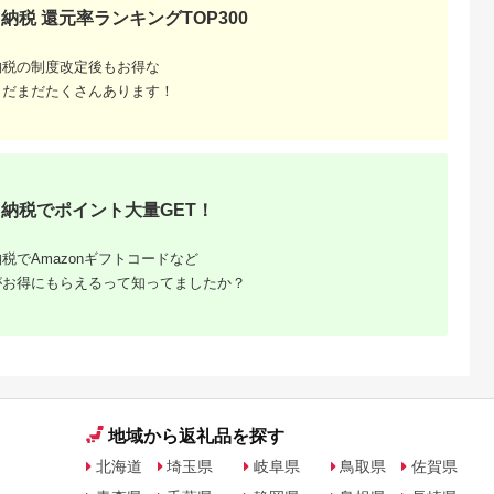
はんのお供 惣菜 魚介
くだもの ドラフルー
納税 還元率ランキングTOP300
海産物 岩手県 宮古市
ツ 800グラム 自然の
産地直送 冷凍 贈答 ギ
甘さ 手作り てづくり
フト 送料無料 【配送
最勝柿 ふるさと納税
納税の制度改定後もお得な
不可地域：離島】
【G1335814】
まだまだたくさんあります！
納税でポイント大量GET！
税でAmazonギフトコードなど
がお得にもらえるって知ってましたか？
地域から返礼品を探す
北海道
埼玉県
岐阜県
鳥取県
佐賀県