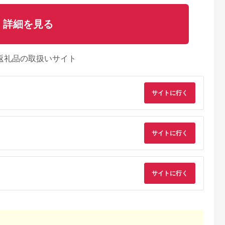
詳細を見る
返礼品の取扱いサイト
サイトに行く
サイトに行く
天ふるさと納
出典：楽天ふるさと納
出典：楽天ふるさと納
出典：ANAのふるさ
税
税
税
納
向市
岩手県 宮古市
石川県 志賀町
香川県 多度津町
サイトに行く
納税】 海
【ふるさと納税】【三
【ふるさと納税】
個性アスパラ（L-2L
ま 大漁 セ
陸宮古重茂産】無添加
【ご自宅用】 ふぞろ
混合）さぬきのめざ
の駅 ほそしま
焼きうに 80g×2、5、
い ころ柿 約800g
1kg (訳あり)【L-14
5.0
5.0
5.0
5.0
向市
10、30個セット_ 焼
【期間限定発送】 [米
4,000
24,000
18,000
9,000
79] 冷凍 ア
きうに うに ウニ 雲丹
吉農園 石川県 志賀町
円
寄付金額:
円
寄付金額:
円
寄付金額:
円
魚 フライ す
焼きウニ 無添加 おか
BA4132] 干柿 干し柿
合わせ
ず おつまみ 酒の肴 ご
柿 かき 枯露柿 果物