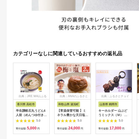
カテゴリーなしに関連しているおすすめの返礼品
出典：JRE MALLふる
出典：ANAのふるさと
出典：ふるさとチョイ
さと納税
納税
ス
香川県 高松市
和歌山県 湯浅町
山形県 鶴岡市
半生讃岐石丸うどん6
【常温保管可能 】ミ
キーホルダー 山ぶど
人前（めんつゆ付き）
ネラル豊かな天日塩だ
うミックス（Ｍ） 山
麺300g×2袋
けで漬けた無添加梅干
形県鶴岡市 アトリエ
5.0
5.0
5.0
し2kg 梅ボーイズ｜
かおる | 山葡萄 雑貨
5,000
24,000
17,000
南高梅
キーホルダー ギフト
寄付金額:
円
寄付金額:
円
寄付金額:
円
B201_EP6024
贈り物 お取り寄せ 返
礼品