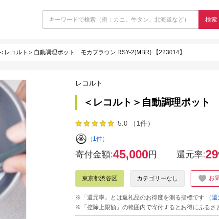
検索
＜レコルト＞自動調理ポット モカブラウン RSY-2(MBR) 【223014】
レコルト
＜レコルト＞自動調理ポット モカブ
5.0 （1件）
（1件）
45,000
29
寄付金額:
円
還元率:
お
東京都渋谷区
カテゴリーなし
※「還元率」とは返礼品のお得度を測る指標です
（還
※「控除上限額」の範囲内で寄付するとお得にふるさ