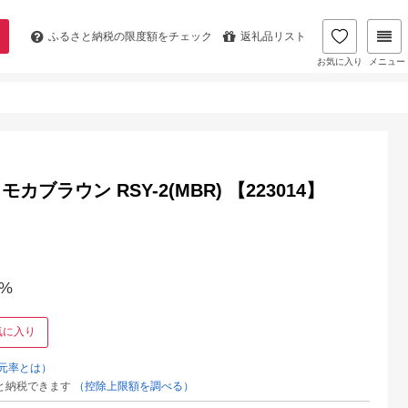
ふるさと納税の
限度額をチェック
返礼品リスト
お気に入り
メニュー
ラウン RSY-2(MBR) 【223014】
%
気に入り
元率とは）
と納税できます
（控除上限額を調べる）