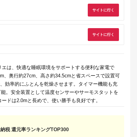
サイトに行く
天ふるさと納
出典：楽天ふるさと納
出典：楽天ふるさと納
出典：楽天ふるさと
税
税
税
戸市
宮崎県 日向市
岩手県 宮古市
石川県 志賀町
納税】 い
【ふるさと納税】 海
【ふるさと納税】【三
【ふるさと納税】
牛 ハンバ
の駅ほそしま 大漁 セ
陸宮古重茂産】無添加
【ご自宅用】 ふぞろ
150g×8個
ット [海の駅 ほそしま
焼きうに 80g×2、5、
い ころ柿 約800g
サイトに行く
5.0
5.0
5.0
5.0
27-0407
宮崎県 日向市
10、30個セット_ 焼
【期間限定発送】 [米
4,000
14,000
24,000
18,000
452060079] 冷凍 ア
きうに うに ウニ 雲丹
吉農園 石川県 志賀町
円
寄付金額:
円
寄付金額:
円
寄付金額:
円
オリイカ 魚 フライ す
焼きウニ 無添加 おか
BA4132] 干柿 干し
り身 詰め合わせ
ず おつまみ 酒の肴 ご
柿 かき 枯露柿 果物
はんのお供 惣菜 魚介
くだもの ドラフルー
海産物 岩手県 宮古市
ツ 800グラム 自然の
産地直送 冷凍 贈答 ギ
甘さ 手作り てづくり
リエは、快適な睡眠環境をサポートする便利な家電で
フト 送料無料 【配送
最勝柿 ふるさと納税
不可地域：離島】
、奥行約27cm、高さ約34.5cmと省スペースで設置可
【G1335814】
で、効率的にふとんを乾燥させます。タイマー機能も充
定可能。安全装置として温度センサーやサーモスタットを
ードは2.0mと長めで、使い勝手も良好です。
納税 還元率ランキングTOP300