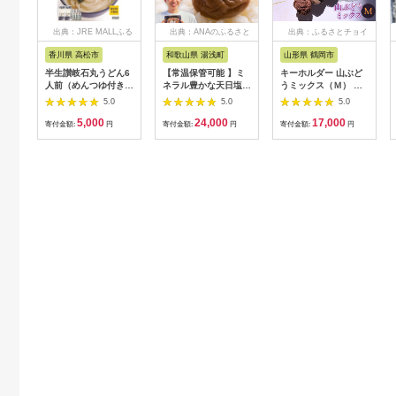
出典：JRE MALLふる
出典：ANAのふるさと
出典：ふるさとチョイ
さと納税
納税
ス
香川県 高松市
和歌山県 湯浅町
山形県 鶴岡市
半生讃岐石丸うどん6
【常温保管可能 】ミ
キーホルダー 山ぶど
人前（めんつゆ付き）
ネラル豊かな天日塩だ
うミックス（Ｍ） 山
麺300g×2袋
けで漬けた無添加梅干
形県鶴岡市 アトリエ
5.0
5.0
5.0
し2kg 梅ボーイズ｜
かおる | 山葡萄 雑貨
5,000
24,000
17,000
南高梅
キーホルダー ギフト
寄付金額:
円
寄付金額:
円
寄付金額:
円
B201_EP6024
贈り物 お取り寄せ 返
礼品