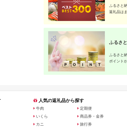
ふるさと
返礼品は
ふるさと
ふるさと納
ポイント
す
人気の返礼品から探す
牛肉
定期便
いくら
商品券・金券
カニ
旅行券