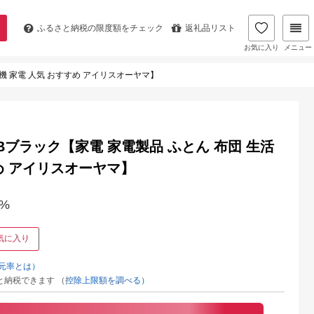
ふるさと納税の
限度額をチェック
返礼品リスト
お気に入り
メニュー
燥機 家電 人気 おすすめ アイリスオーヤマ】
-Bブラック【家電 家電製品 ふとん 布団 生活
すめ アイリスオーヤマ】
%
気に入り
元率とは）
と納税できます
（控除上限額を調べる）