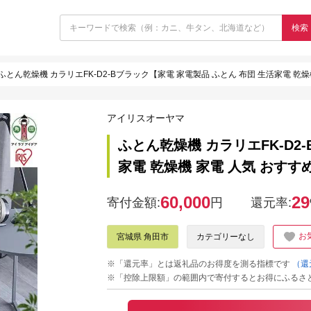
検索
ふとん乾燥機 カラリエFK-D2-Bブラック【家電 家電製品 ふとん 布団 生活家電 乾
アイリスオーヤマ
ふとん乾燥機 カラリエFK-D2
家電 乾燥機 家電 人気 おす
60,000
29
寄付金額:
円
還元率:
お
宮城県 角田市
カテゴリーなし
※「還元率」とは返礼品のお得度を測る指標です
（還
※「控除上限額」の範囲内で寄付するとお得にふるさ