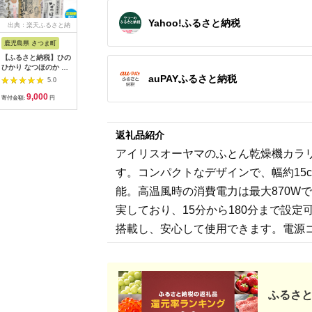
Yahoo!ふるさと納税
出典：楽天ふるさと納
出典：ふるさとチョイ
出典：楽天ふるさと納
出典：楽
税
ス
税
鹿児島県 さつま町
佐賀県 伊万里市
沖縄県 うるま市
岩手県 二
【ふるさと納税】ひの
【伊万里焼】ブルーレ
【ふるさと納税】［沖
【ふるさと
ひかり なつほのか あ
ースパン皿 035-H389
縄の海塩］ぬちまーす
わて短角和
auPAYふるさと納税
きほなみ 選べる 品種
顆粒（250g）×2袋セ
ーグセット 
5.0
5.0
5.0
定期便 米 2kg
ット 【ぬちまーす】
計1.2kg 0
9,000
13,000
12,000
1
5kg《出荷時期をお選
食塩 塩 調味料 食卓塩
寄付金額:
円
寄付金額:
円
寄付金額:
円
寄付金額:
びください》かじや農
顆粒 シーソルト 人気
産 お米 ご飯 白米 白
返礼品 海塩 沖縄 うる
飯 こめ 鹿児島県 さつ
ま市 果報バンタ
返礼品紹介
ま町
アイリスオーヤマのふとん乾燥機カラ
す。コンパクトなデザインで、幅約15cm
能。高温風時の消費電力は最大870W
実しており、15分から180分まで設
搭載し、安心して使用できます。電源コ
ふるさと