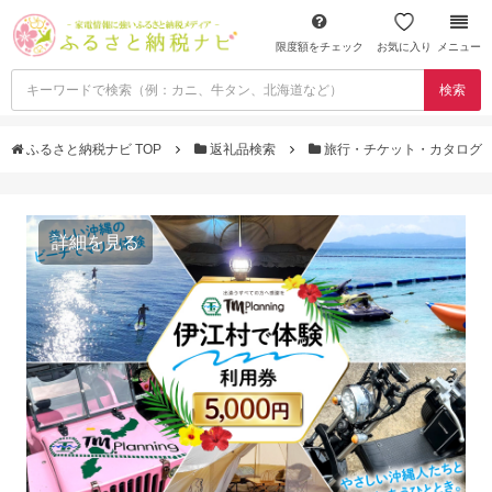
限度額をチェック
お気に入り
メニュー
検索
ふるさと納税ナビ TOP
返礼品検索
旅行・チケット・カタログ
詳細を見る