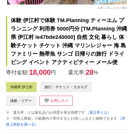
出典：JALふるさと納税
体験 伊江村で体験 TM.Planning ティーエム プ
ランニング 利用券 5000円分 [TM.Planning 沖縄
県 伊江村 ie47bde240000] 自然 文化 暮らし 体
験チケット チケット 沖縄 マリンレジャー 海 島
ファミリー 熱帯魚 サンゴ 日帰りの旅行 ドライ
ビング イベント アクティビティー メール便
18,000
28
寄付金額:
円
還元率:
%
沖縄県 伊江村
旅行・チケット・カタログ
お気に入り
体験・ツアー
※「還元率」とは返礼品のお得度を測る指標です
（還元率とは）
※「控除上限額」の範囲内で寄付するとお得にふるさと納税できます
（控
除上限額を調べる）