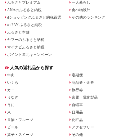
ふるさとプレミアム
一人暮らし
ANAのふるさと納税
食べ物以外
dショッピングふるさと納税百選
その他のランキング
au PAY ふるさと納税
ふるさと本舗
ヤフーのふるさと納税
マイナビふるさと納税
ポイント還元キャンペーン
人気の返礼品から探す
牛肉
定期便
いくら
商品券・金券
カニ
旅行券
うなぎ
家電・電化製品
うに
自転車
米
日用品
果物・フルーツ
化粧品
ビール
アクセサリー
菓子・スイーツ
その他