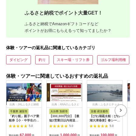
ふるさと納税でポイント大量GET！
ふるさと納税でAmazonギフトコードなど
ポイントがお得にもらえるって知ってましたか？
体験・ツアーの返礼品に関連しているカテゴリ
ダイビング
釣り
スキー場・リフト券
ゴルフ場利用権
体験・ツアーに関連しているおすすめの返礼品
出典：JALふるさと納税
出典：ANAのふるさと
出典：ふるさとチョイ
出
納税
ス
千葉県 浦安市
大分県 別府市
京都 府京都市
新
「釣り船」親子ペア乗
【300,000円分】【最
【びわ湖疏水船：びわ
ヤマ
船券【小・中学生のお
短2営業日以内発送】
湖大津港便】春シーズ
アお
子様】
別府市内の旅館やホテ
ン先行予約権（２名様
で2
5.0
5.0
5.0
ルで使用できる宿泊補
分の乗船予約の権利）
の小
助券 楽しい旅の思い
「山
67,000
1,000,000
100,000
寄付金額:
円
寄付金額:
円
寄付金額:
円
寄付