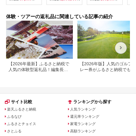
出を！ 宿泊券 大分県
アチ
別府市 3000円 15000
烹 
円 3万円 9万円 15万
円 30万円 ホテル 旅
体験・ツアーの返礼品に関連している記事の紹介
館 温泉 旅行 観光 ト
ラベル 宿泊補助券 チ
ケット クーポン 宿泊
お泊り 別府温泉 別府
観光 地獄めぐり 旅 お
すすめ 人気 体験型 節
約_B030-007
【2026年最新】ふるさと納税で
【2026年版】人気のゴルフ
人気の体験型返礼品！編集長お
レー券がふるさと納税でもら
すすめ16選
る！
サイト比較
ランキングから探す
楽天ふるさと納税
人気ランキング
ふるなび
還元率ランキング
ふるさとチョイス
家電ランキング
さとふる
高額ランキング