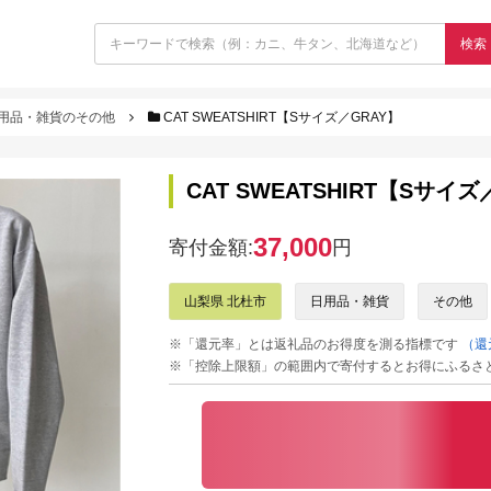
検索
用品・雑貨のその他
CAT SWEATSHIRT【Sサイズ／GRAY】
CAT SWEATSHIRT【Sサイズ
37,000
寄付金額:
円
山梨県 北杜市
日用品・雑貨
その他
※「還元率」とは返礼品のお得度を測る指標です
（還
※「控除上限額」の範囲内で寄付するとお得にふるさ