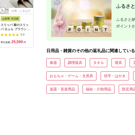
ふるさと
出典：ふるなび
出典：ふるなび
出典：ふるなび
出
ふるさと納
山形県 河北町
兵庫県 神戸市
山形県 寒河江市
東京都台
スリッパ 麻のスリッ
【五つ星ひょうご認
【グンゼ 快適工房】
【牛革】
ポイント
パ さふら ブラウン L
定】【職人手作り】
半袖肌着 男性用 V首
スベルト
1足 スリッパ
100歳まで歩ける足を
ホワイト Sサイズ（3
ラウン）
5.0
5.0
5.0
目指して！ トレーニ
枚セット） 012-H-
25,500
20,000
12,000
3
ングスリッパ グーパ
GZ001-VS
寄付金額:
円
寄付金額:
円
寄付金額:
円
寄付金額:
ー ドクターホワイル
日用品・雑貨のその他の返礼品に関連している
シリーズ
DRFT2（グリーン）
食器
調理器具
タオル
寝具
おもちゃ・ゲーム・文房具
切手・はがき
楽器・音楽用品
福祉・介助用品
防災用