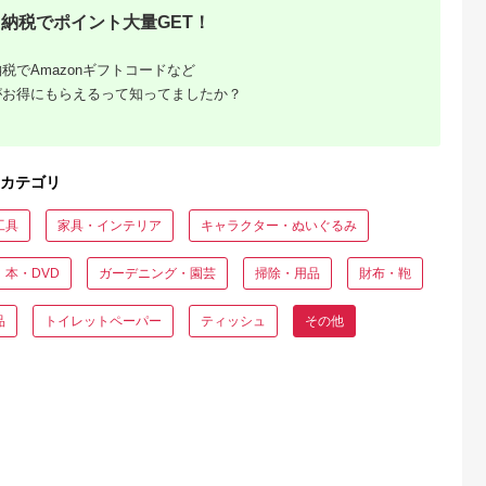
納税でポイント大量GET！
典：ふるなび
出典：ふるなび
出典：ふるなび
出典：ふるな
税でAmazonギフトコードなど
東区
奈良県 大和郡山市
岩手県 北上市
京都 府与謝野町
メンズビジネ
革靴 メンズ 紳士靴 本
【UTOカシミヤ】天
【手織りネクタイ】
がお得にもらえるって知ってましたか？
（カラー：ブ
革 カジュアルシュー
使のマフラー H0129
グゼクティブガルザ
ズ KOTOKA 古都ライ
マフラー カシミア ス
イNo.8 kuskafabric
5.0
5.0
5.0
5.0
ン KTO-5002 キャメ
トール
京都・丹後のシルク
7,000
70,000
40,000
120,000
ル 日本製 スリッポン
物_装飾品・工芸品 織
円
寄付金額:
円
寄付金額:
円
寄付金額:
円
履きやすい 歩きやす
物 装飾品・工芸品 服
カテゴリ
い ローファー スリッ
飾小物
ポンシューズ 大和郡
_【1254551】
山市 奈良県 BN003
工具
家具・インテリア
キャラクター・ぬいぐるみ
27.0cm
本・DVD
ガーデニング・園芸
掃除・用品
財布・鞄
品
トイレットペーパー
ティッシュ
その他