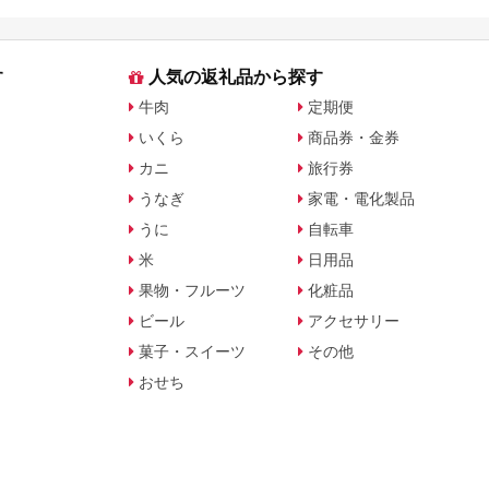
す
人気の返礼品から探す
牛肉
定期便
いくら
商品券・金券
カニ
旅行券
うなぎ
家電・電化製品
うに
自転車
米
日用品
果物・フルーツ
化粧品
ビール
アクセサリー
菓子・スイーツ
その他
おせち