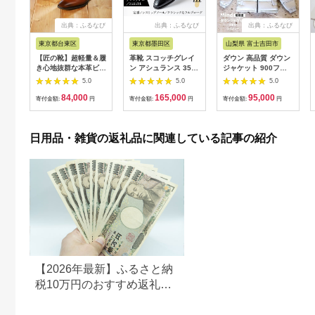
出典：ふるなび
出典：ふるなび
出典：ふるなび
東京都台東区
東京都墨田区
山梨県 富士吉田市
【匠の靴】超軽量＆履
革靴 スコッチグレイ
ダウン 高品質 ダウン
き心地抜群な本革ビジ
ン アシュランス 3525
ジャケット 900フィ
ネスシューズAF-
革靴 25.5cm
ルパワー メンズ 日本
5.0
5.0
5.0
02(サイズ：
製 Mind 超軽量 羽毛
84,000
165,000
95,000
24.5cm、カラー：ブ
Lサイズ シルバー ダ
寄付金額:
円
寄付金額:
円
寄付金額:
円
ラウン)_0019-002-
ウンジャケット
T03-2-1
日用品・雑貨の返礼品に関連している記事の紹介
【2026年最新】ふるさと納
税10万円のおすすめ返礼品
ランキング｜食品・家電・