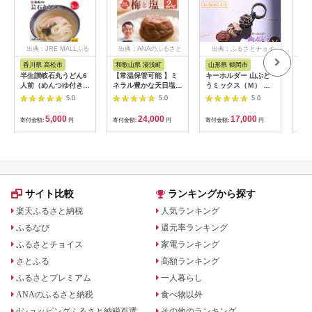
出典：JRE MALLふる
出典：ANAのふるさと
出典：ふるさとチョイ
出
さと納税
納税
ス
香川県 高松市
和歌山県 湯浅町
山形県 鶴岡市
鹿
半生讃岐石丸うどん6
【常温保管可能 】ミ
キーホルダー 山ぶど
【ふ
人前（めんつゆ付き）
ネラル豊かな天日塩だ
うミックス（Ｍ） 山
ひか
麺300g×2袋
けで漬けた無添加梅干
形県鶴岡市 アトリエ
きほ
5.0
5.0
5.0
し2kg 梅ボーイズ｜
かおる | 山葡萄 雑貨
定期
南高梅
キーホルダー ギフト
5k
5,000
24,000
17,000
寄付金額:
円
寄付金額:
円
寄付金額:
円
寄付
B201_EP6024
贈り物 お取り寄せ 返
びく
礼品
産 
飯 
ま町
サイト比較
ランキングから探す
楽天ふるさと納税
人気ランキング
ふるなび
還元率ランキング
ふるさとチョイス
家電ランキング
さとふる
高額ランキング
ふるさとプレミアム
一人暮らし
ANAのふるさと納税
食べ物以外
dショッピングふるさと納税百選
その他のランキング