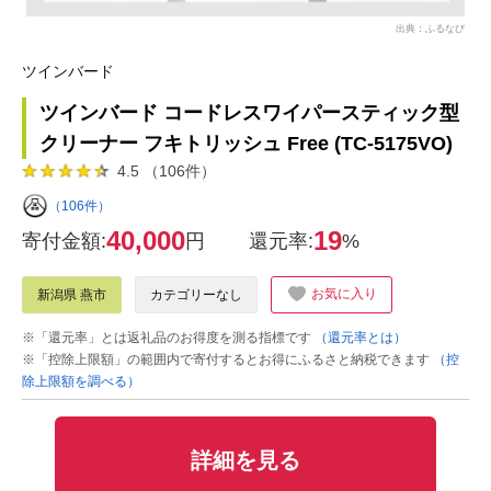
出典：ふるなび
ツインバード
ツインバード コードレスワイパースティック型
クリーナー フキトリッシュ Free (TC-5175VO)
4.5 （106件）
（106件）
40,000
19
寄付金額:
円
還元率:
%
お気に入り
新潟県 燕市
カテゴリーなし
※「還元率」とは返礼品のお得度を測る指標です
（還元率とは）
※「控除上限額」の範囲内で寄付するとお得にふるさと納税できます
（控
除上限額を調べる）
詳細を見る