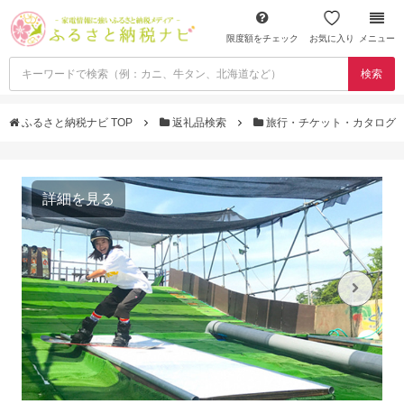
限度額をチェック
お気に入り
メニュー
検索
ふるさと納税ナビ TOP
返礼品検索
旅行・チケット・カタログ
詳細を見る