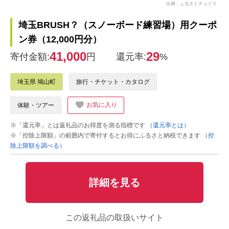
出典：ふるさとチョイス
埼玉BRUSH？（スノーボード練習場）用クーポ
ン券（12,000円分）
41,000
29
寄付金額:
円
還元率:
%
埼玉県 鳩山町
旅行・チケット・カタログ
お気に入り
体験・ツアー
※「還元率」とは返礼品のお得度を測る指標です
（還元率とは）
※「控除上限額」の範囲内で寄付するとお得にふるさと納税できます
（控
除上限額を調べる）
詳細を見る
この返礼品の取扱いサイト