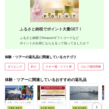
ふるさと納税でポイント大量GET！
ふるさと納税でAmazonギフトコードなど
ポイントがお得にもらえるって知ってましたか？
体験・ツアーの返礼品に関連しているカテゴリ
ダイビング
釣り
スキー場・リフト券
ゴルフ場利用権
体験・ツアーに関連しているおすすめの返礼品
出典：JALふるさと納税
出典：ANAのふるさと
出典：ふるさとチョイ
出
納税
ス
千葉県 浦安市
大分県 別府市
京都 府京都市
新