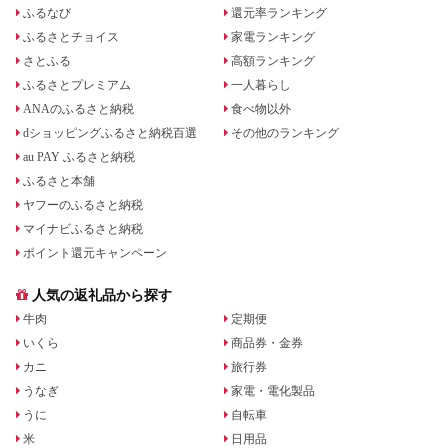
ふるなび
還元率ランキング
ふるさとチョイス
家電ランキング
さとふる
高額ランキング
ふるさとプレミアム
一人暮らし
ANAのふるさと納税
食べ物以外
dショッピングふるさと納税百選
その他のランキング
au PAY ふるさと納税
ふるさと本舗
ヤフーのふるさと納税
マイナビふるさと納税
ポイント還元キャンペーン
人気の返礼品から探す
牛肉
定期便
いくら
商品券・金券
カニ
旅行券
うなぎ
家電・電化製品
うに
自転車
米
日用品