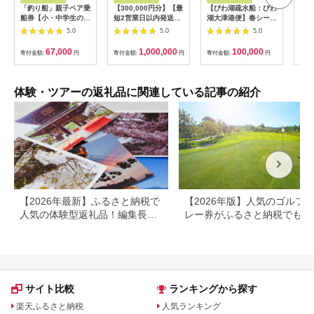
「釣り船」親子ペア乗
【300,000円分】【最
【びわ湖疏水船：びわ
ヤマ
船券【小・中学生のお
短2営業日以内発送】
湖大津港便】春シーズ
アお
子様】
別府市内の旅館やホテ
ン先行予約権（２名様
で2
5.0
5.0
5.0
ルで使用できる宿泊補
分の乗船予約の権利）
の小
助券 楽しい旅の思い
「山
67,000
1,000,000
100,000
寄付金額:
円
寄付金額:
円
寄付金額:
円
寄付
出を！ 宿泊券 大分県
アチ
別府市 3000円 15000
烹 
円 3万円 9万円 15万
円 30万円 ホテル 旅
体験・ツアーの返礼品に関連している記事の紹介
館 温泉 旅行 観光 ト
ラベル 宿泊補助券 チ
ケット クーポン 宿泊
お泊り 別府温泉 別府
観光 地獄めぐり 旅 お
すすめ 人気 体験型 節
約_B030-007
【2026年最新】ふるさと納税で
【2026年版】人気のゴルフ
人気の体験型返礼品！編集長お
レー券がふるさと納税でもら
すすめ16選
る！
サイト比較
ランキングから探す
楽天ふるさと納税
人気ランキング