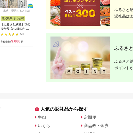
ふるさと
出典：楽天ふるさと納
出典：ふるさとチョイ
出典：楽天ふるさと納
出典：楽
税
ス
税
返礼品は
鹿児島県 さつま町
佐賀県 伊万里市
沖縄県 うるま市
岩手県 二
【ふるさと納税】ひの
【伊万里焼】ブルーレ
【ふるさと納税】［沖
【ふるさと
ひかり なつほのか あ
ースパン皿 035-H389
縄の海塩］ぬちまーす
わて短角和
きほなみ 選べる 品種
顆粒（250g）×2袋セ
ーグセット 
5.0
5.0
5.0
定期便 米 2kg
ット 【ぬちまーす】
計1.2kg 0
9,000
13,000
12,000
1
5kg《出荷時期をお選
食塩 塩 調味料 食卓塩
寄付金額:
円
寄付金額:
円
寄付金額:
円
寄付金額:
びください》かじや農
顆粒 シーソルト 人気
ふるさと
産 お米 ご飯 白米 白
返礼品 海塩 沖縄 うる
飯 こめ 鹿児島県 さつ
ま市 果報バンタ
ま町
ふるさと納
ポイント
す
人気の返礼品から探す
牛肉
定期便
いくら
商品券・金券