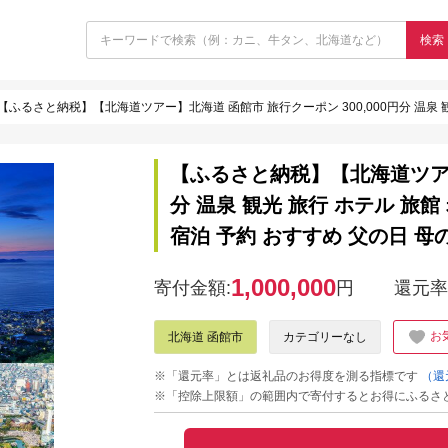
検索
【ふるさと納税】【北海道ツアー】北海道 函館市 旅行クーポン 300,000円分 温泉 観光 旅行 ホテル 旅館
【ふるさと納税】【北海道ツアー】
分 温泉 観光 旅行 ホテル 旅館
宿泊 予約 おすすめ 父の日 母
1,000,000
寄付金額:
円
還元率
お
北海道 函館市
カテゴリーなし
※「還元率」とは返礼品のお得度を測る指標です
（還
※「控除上限額」の範囲内で寄付するとお得にふるさ