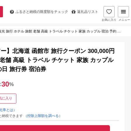
ふるさと納税の
限度額をチェック
返礼品リスト
お気に入り
メニュー
 老舗 高級 トラベル チケット 家族 カップル 宿泊 予約 おすすめ 父の日 母の日 旅行券 宿泊券
北海道 函館市 旅行クーポン 300,000円
 老舗 高級 トラベル チケット 家族 カップル
の日 旅行券 宿泊券
30
:
%
気に入り
元率とは）
と納税できます
（控除上限額を調べる）