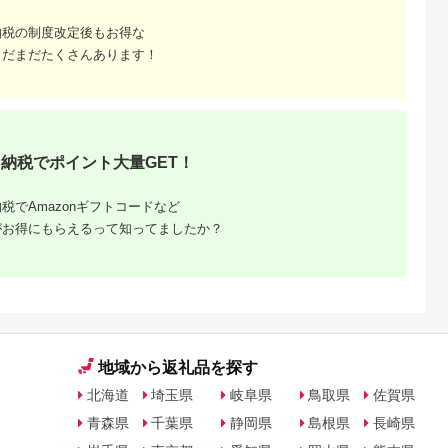
納税の制度改定後もお得な
天ふるさと納
出典：楽天ふるさと納
出典：楽天ふるさと納
出典：楽天ふるさと
税
税
税
まだまだたくさんあります！
戸市
宮崎県 日向市
岩手県 宮古市
石川県 志賀町
納税】 い
【ふるさと納税】 海
【ふるさと納税】【三
【ふるさと納税】
牛 ハンバ
の駅ほそしま 大漁 セ
陸宮古重茂産】無添加
【ご自宅用】 ふぞろ
150g×8個
ット [海の駅 ほそしま
焼きうに 80g×2、5、
い ころ柿 約800g
5.0
5.0
5.0
5.0
27-0407
宮崎県 日向市
10、30個セット_ 焼
【期間限定発送】 [米
4,000
14,000
24,000
18,000
452060079] 冷凍 ア
きうに うに ウニ 雲丹
吉農園 石川県 志賀町
円
寄付金額:
円
寄付金額:
円
寄付金額:
円
オリイカ 魚 フライ す
焼きウニ 無添加 おか
BA4132] 干柿 干し
納税でポイント大量GET！
り身 詰め合わせ
ず おつまみ 酒の肴 ご
柿 かき 枯露柿 果物
はんのお供 惣菜 魚介
くだもの ドラフルー
海産物 岩手県 宮古市
ツ 800グラム 自然の
税でAmazonギフトコードなど
産地直送 冷凍 贈答 ギ
甘さ 手作り てづくり
フト 送料無料 【配送
最勝柿 ふるさと納税
がお得にもらえるって知ってましたか？
不可地域：離島】
【G1335814】
地域から返礼品を探す
北海道
埼玉県
岐阜県
鳥取県
佐賀県
青森県
千葉県
静岡県
島根県
長崎県