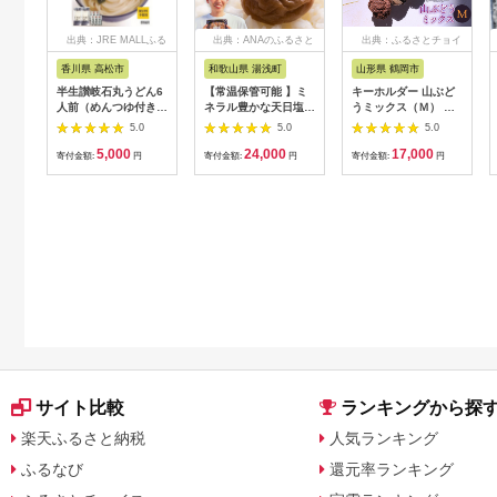
出典：JRE MALLふる
出典：ANAのふるさと
出典：ふるさとチョイ
さと納税
納税
ス
香川県 高松市
和歌山県 湯浅町
山形県 鶴岡市
半生讃岐石丸うどん6
【常温保管可能 】ミ
キーホルダー 山ぶど
人前（めんつゆ付き）
ネラル豊かな天日塩だ
うミックス（Ｍ） 山
麺300g×2袋
けで漬けた無添加梅干
形県鶴岡市 アトリエ
5.0
5.0
5.0
し2kg 梅ボーイズ｜
かおる | 山葡萄 雑貨
5,000
24,000
17,000
南高梅
キーホルダー ギフト
寄付金額:
円
寄付金額:
円
寄付金額:
円
B201_EP6024
贈り物 お取り寄せ 返
礼品
サイト比較
ランキングから探
楽天ふるさと納税
人気ランキング
ふるなび
還元率ランキング