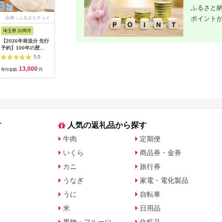
ふるさと納
ポイント
出典：ふるさとチョイ
出典：ANAのふるさと
出典：ANAのふるさと
出典：楽
ス
納税
納税
埼玉県 白岡市
愛知県 碧南市
島根県 出雲市
京都 府京
【2026年発送分 先行
【先行受付】2027年1
出雲の國からの贈り物
【ふるさ
予約】100年の歴
月～6月毎月発送 ま
～トマトを超えた超ト
為商店】
史！！ アライファー
るでトマトの宝石箱！
マト2kg【トマト と
けセット 
5.0
5.0
5.0
ムの「朝もぎ梨」幸
ジュエリートマトの定
まと 野菜 やさい 新鮮
鮮魚専門店
13,000
40,000
24,000
2
水・豊水・あきづき
期便 約700g×6回コ
産地直送 贈答 出雲 出
セット 銀
寄付金額:
円
寄付金額:
円
寄付金額:
円
寄付金額:
約3kg 【11246-
ース H004-210
雲市 おすすめ 人気】
すめ グル
0352】
り寄せ 通
ふるさと納
す
人気の返礼品から探す
牛肉
定期便
いくら
商品券・金券
カニ
旅行券
うなぎ
家電・電化製品
うに
自転車
米
日用品