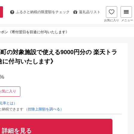
ふるさと納税の
限度額をチェック
返礼品リスト
お気に入り
メニュー
クーポン《寄付翌日を目途に付与いたします》
町の対象施設で使える9000円分の 楽天トラ
途に付与いたします》
%
お気に入り
元率とは）
と納税できます
（控除上限額を調べる）
詳細を見る