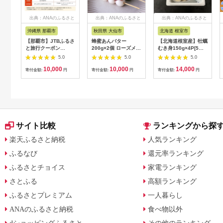
出典：ANAのふるさと
出典：ANAのふるさと
出典：ANAのふるさと
納税
納税
納税
沖縄県 那覇市
秋田県 大仙市
北海道 根室市
【那覇市】JTBふるさ
蜂蜜あんバター
【北海道根室産】牡蠣
と旅行クーポン
200g×2個 ローズメイ
むき身150g×4P[5月
（3,000円分）有効期
[あんバター はちみ
下旬以降発送] A-
5.0
5.0
5.0
間3年（Eメール発
つ 発酵バター あん
54007
10,000
10,000
14,000
行）｜旅行 トラベル
こ 水あめ不使用 秋
寄付金額:
円
寄付金額:
円
寄付金額:
円
予約 国内旅行 JTB 宿
田県 大仙市]
泊 観光 体験 旅行券
宿泊券 旅行予約 ホテ
ル 旅館 チケット 子供
子連れ カップル 家族
人気 おすすめ 旅行ク
ーポン 店頭 オンライ
サイト比較
ランキングから探
ン ネット予約 電話 有
効期間3年
楽天ふるさと納税
人気ランキング
ふるなび
還元率ランキング
ふるさとチョイス
家電ランキング
さとふる
高額ランキング
ふるさとプレミアム
一人暮らし
ANAのふるさと納税
食べ物以外