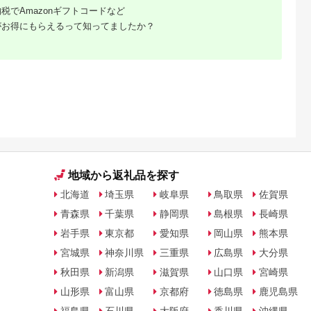
税でAmazonギフトコードなど
がお得にもらえるって知ってましたか？
天ふるさと納
出典：楽天ふるさと納
出典：ANAのふるさと
出典：楽天ふるさと
税
税
納税
都市
香川県 坂出市
新潟県 南魚沼市
鹿児島県 屋久島町
と納税】【辻
【ふるさと納税】〈定
【令和8年産新米予
【ふるさと納税】屋
銀だら西京漬
期便3回〉創業100
約】精米5kg 南魚沼
島たんかんジュース
8切 ［ 京都
年！老舗の八百屋がチ
産にじのきらめき・農
190ml×10本＜屋久
5.0
5.0
5.0
5.0
 西京漬け
ョイスした厳選やさい
家直送_AG【銘柄米
の恵み／果汁100% 
2,000
36,000
16,000
10,000
鱈 人気 おす
と旬の果物の詰め合わ
ブランド米 精米 にじ
トレートジュース＞ |
円
寄付金額:
円
寄付金額:
円
寄付金額:
円
メ 海鮮 お取
せ | 香川県 坂出市 香
のきらめき 魚沼産 新
鹿児島 屋久島 取り寄
販 送料無料
川 四国 楽天ふるさと
潟米 産地直送 お米 米
せ ご当地 たんかん 
税 ］
納税 返礼品 支援 お取
こめ コメ ご飯 ごは
ンカン たんかんジュ
り寄せグルメ 取り寄
ん】【令和8年10月中
ース ジュース 果物 
せ グルメ 食品 フルー
旬から1ヶ月以内に順
リンク ストレートジ
ツ 果物 くだもの 野菜
次発送予定】
ュース 飲み物 果実飲
定期便 やさい 詰め合
料 柑橘ジュース
地域から返礼品を探す
わせ セット
北海道
埼玉県
岐阜県
鳥取県
佐賀県
青森県
千葉県
静岡県
島根県
長崎県
岩手県
東京都
愛知県
岡山県
熊本県
宮城県
神奈川県
三重県
広島県
大分県
秋田県
新潟県
滋賀県
山口県
宮崎県
山形県
富山県
京都府
徳島県
鹿児島県