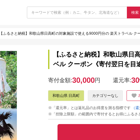
検索
【ふるさと納税】和歌山県日高町の対象施設で使える9000円分の 楽天トラベル 
【ふるさと納税】和歌山県日高
ベル クーポン《寄付翌日を目
30,000
30
寄付金額:
円
還元率:
和歌山県 日高町
カテゴリーなし
※「還元率」とは返礼品のお得度を測る指標です
（還
※「控除上限額」の範囲内で寄付するとお得にふるさ