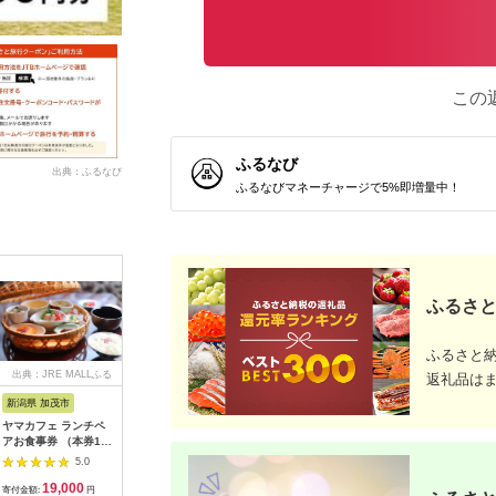
この
ふるなび
出典：ふるなび
ふるなびマネーチャージで5%即増量中！
ふるさと
ふるさと
出典：JRE MALLふる
出典：ふるさとチョイ
出典：ふるなび
出
返礼品は
さと納税
ス
新潟県 加茂市
長崎県 松浦市
神奈川県 小田原市
長崎県
ヤマカフェ ランチペ
田舎そば打ち体験(体
【小田原市】JTBふる
【長崎、
アお食事券 （本券1枚
験交流型メニュー)( 体
さと旅行クーポン
テンボス等
で2名様ご利用）北越
験 田舎 自然 松浦市
（150,000円分）有効
さと旅行
5.0
5.0
5.0
の小京都の老舗割烹
そば そば打ち )【D3-
期間3年（Eメール発
（30,00
19,000
33,000
500,000
1
「山重」料亭ランチペ
009】
行）｜予約 宿泊 観光
期間3年（
寄付金額:
円
寄付金額:
円
寄付金額:
円
寄付金額: