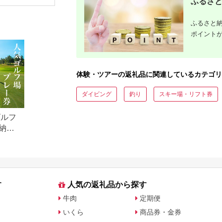
ふるさと
アチケット加茂市 割
体験 温泉 ホテル 旅館
行）｜予約
烹 山重
チケット 子供 子連れ
体験 温泉 ホテル 旅館
カップル 家族 店頭 オ
チケット 
ふるさと納
ンライン ネット 電話
カップル 
神奈川 神奈川
ンライン 
ポイント
長崎
体験・ツアーの返礼品に関連しているカテゴリ
ダイビング
釣り
スキー場・リフト券
ゴルフ
納税
す
人気の返礼品から探す
牛肉
定期便
いくら
商品券・金券