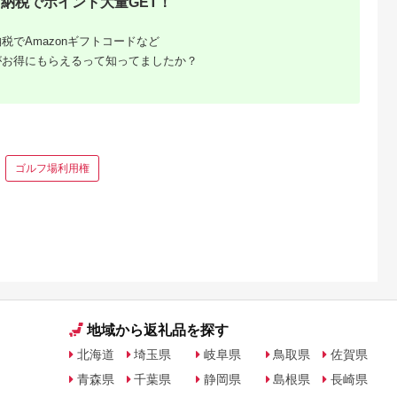
納税でポイント大量GET！
 宿泊 観光
体験 温泉 ホテル 旅館
体験 温泉 ホテル 旅館
ギフトチケット ギフ
チケット 子供 子連れ
チケット 子供 子連れ
トチケット 】
子供 子連れ
カップル 家族 店頭 オ
カップル 家族 店頭 オ
税でAmazonギフトコードなど
家族 店頭 オ
ンライン ネット 電話
ンライン ネット 電話
ネット 電話
箱根
箱根
がお得にもらえるって知ってましたか？
ゴルフ場利用権
地域から返礼品を探す
北海道
埼玉県
岐阜県
鳥取県
佐賀県
青森県
千葉県
静岡県
島根県
長崎県