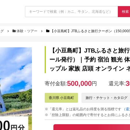
検索
ログ
体験・ツアー
【小豆島町】JTBふるさと旅行クーポン（150,000円分）有効期間3年（Eメール発
【小豆島町】JTBふるさと旅行ク
ール発行）｜予約 宿泊 観光 体
ップル 家族 店頭 オンライン 
500,000
3
寄付金額:
円
還元率:
香川県 小豆島町
旅行・チケット・カタログ
※「還元率」とは返礼品のお得度を測る指標です
（還
※「控除上限額」の範囲内で寄付するとお得にふるさ