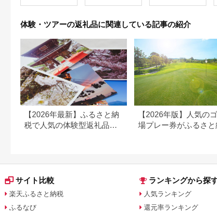
出を！ 宿泊券 大分県
別府市 3000円 15000
円 3万円 9万円 15万
体験・ツアーの返礼品に関連している記事の紹介
円 30万円 ホテル 旅
館 温泉 旅行 観光 ト
ラベル 宿泊補助券 チ
ケット クーポン 宿泊
お泊り 別府温泉 別府
観光 地獄めぐり 旅 お
すすめ 人気 体験型 節
約_B030-007
【2026年最新】ふるさと納
【2026年版】人気の
税で人気の体験型返礼品！
場プレー券がふるさと
編集長おすすめ16選
でもらえる！
サイト比較
ランキングから探
楽天ふるさと納税
人気ランキング
ふるなび
還元率ランキング