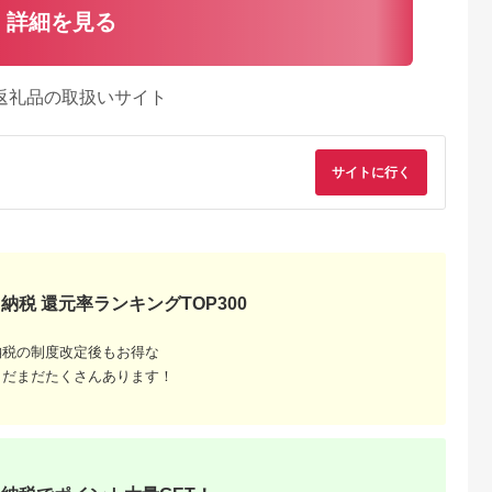
詳細を見る
返礼品の取扱いサイト
サイトに行く
納税 還元率ランキングTOP300
納税の制度改定後もお得な
典：ふるなび
出典：ふるなび
出典：ふるなび
出典：ふるな
まだまだたくさんあります！
神奈川県 箱根町
神奈川県 箱根町
大阪府 門真市
雲仙、ハウス
【箱根町】JTBふるさ
【箱根町】JTBふるさ
令和堂で使える糖質
】JTBふる
と旅行クーポン
と旅行クーポン
フ飯1000円分券【 
クーポン
（3,000円分）有効期
（15,000円分） 有効
フトチケット ギフト
5.0
5.0
5.0
5.0
0円分）有効
間3年（Eメール発
期間3年（Eメール発
チケット ギフトチケ
00,000
10,000
50,000
4,000
Eメール発
行）｜予約 宿泊 観光
行）｜予約 宿泊 観光
ット ギフトチケット
円
寄付金額:
円
寄付金額:
円
寄付金額:
円