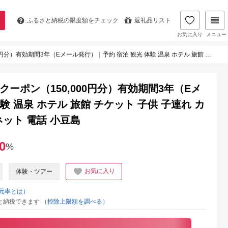
ふるさと納税の
限度額をチェック
返礼品リスト
お気に入り
メニュー
行）｜予約 宿泊 観光 体験 温泉 ホテル 旅館 チケット 子供 子連れ カップル 家族 店頭 オンライン ネット 電話 小豆島
ーポン（150,000円分）有効期間3年（Eメ
験 温泉 ホテル 旅館 チケット 子供 子連れ カ
ネット 電話 小豆島
0
%
お気に入り
体験・ツアー
元率とは）
と納税できます
（控除上限額を調べる）