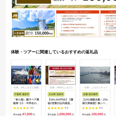
体験・ツアーに関連しているおすすめの返礼品
出典：JALふるさと納税
出典：ANAのふるさと
出典：ふるさとチョイ
納税
ス
千葉県 浦安市
大分県 別府市
京都 府京都市
「釣り船」親子ペア乗
【300,000円分】【最
【びわ湖疏水船：びわ
船券【小・中学生のお
短2営業日以内発送】
湖大津港便】春シーズ
子様】
別府市内の旅館やホテ
ン先行予約権（２名様
5.0
5.0
5.0
ルで使用できる宿泊補
分の乗船予約の権利）
67,000
1,000,000
100,000
助券 楽しい旅の思い
寄付金額:
円
寄付金額:
円
寄付金額:
円