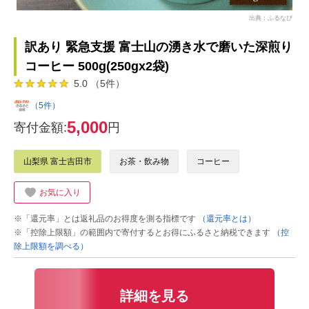
出典：ふるなび
訳あり 緊急支援 富士山の湧き水で磨いた深煎り
コーヒー 500g(250gx2袋)
5.0 （5件）
（5件）
5,000
寄付金額:
円
山梨県 富士吉田市
お茶・飲み物
コーヒー
お気に入り
※「還元率」とは返礼品のお得度を測る指標です
（還元率とは）
※「控除上限額」の範囲内で寄付するとお得にふるさと納税できます
（控
除上限額を調べる）
詳細を見る