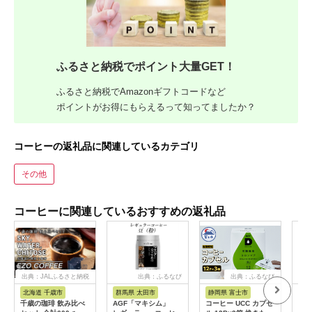
ふるさと納税でポイント大量GET！
ふるさと納税でAmazonギフトコードなど
ポイントがお得にもらえるって知ってましたか？
コーヒーの返礼品に関連しているカテゴリ
その他
コーヒーに関連しているおすすめの返礼品
出典：JALふるさと納税
出典：ふるなび
出典：ふるなび
出
北海道 千歳市
群馬県 太田市
静岡県 富士市
愛
千歳の珈琲 飲み比べ
AGF「マキシム」
コーヒー UCC カプセ
【ふ