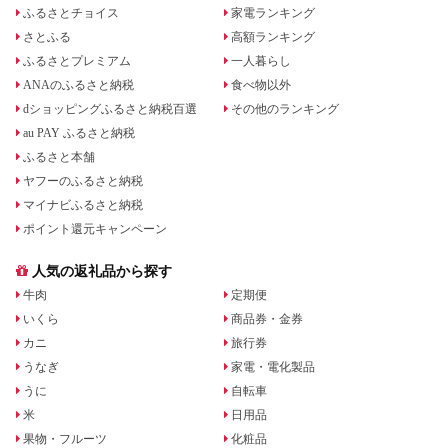
ふるさとチョイス
家電ランキング
さとふる
高額ランキング
ふるさとプレミアム
一人暮らし
ANAのふるさと納税
食べ物以外
dショッピングふるさと納税百選
その他のランキング
au PAY ふるさと納税
ふるさと本舗
ヤフーのふるさと納税
マイナビふるさと納税
ポイント還元キャンペーン
人気の返礼品から探す
牛肉
定期便
いくら
商品券・金券
カニ
旅行券
うなぎ
家電・電化製品
うに
自転車
米
日用品
果物・フルーツ
化粧品