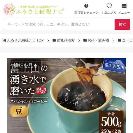
限度額をチェック
お気に入り
メニュー
検索
ふるさと納税ナビ TOP
返礼品検索
お茶・飲み物
コー
詳細を見る