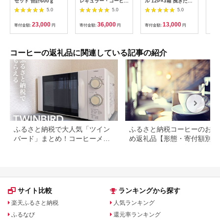
セット 合計600ｇ
レギュラー・コーヒ
ル 12P×3箱 挽きたて
ヒー
ー マスターおすすめ
コロンビア 有機栽培
co
5.0
5.0
5.0
のスペシャル・ブレン
コーヒー豆 100%使用
マ 
ド 200g×12袋_飲
DRIP POD専用カプセ
手軽
23,000
36,000
13,000
寄付金額:
円
寄付金額:
円
寄付金額:
円
寄付
料・ドリンク 粉 コー
ル ドリップポッド 静
味 
ヒー・コーヒー豆 珈
岡県 富士市 [sf103-
キャ
琲 珈琲豆
001]
職場
_【1532951】
ック
コーヒーの返礼品に関連している記事の紹介
超え
ふるさと納税で大人気「ツイン
ふるさと納税コーヒーのおす
バード」まとめ！コーヒーメー
め返礼品【形態・寄付額別に
カーや掃除機など
選】
サイト比較
ランキングから探す
楽天ふるさと納税
人気ランキング
ふるなび
還元率ランキング