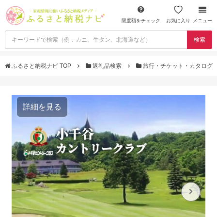
限度額をチェック
お気に入り
メニュー
検索
ふるさと納税ナビ TOP
返礼品検索
旅行・チケット・カタログ
詳細を見る