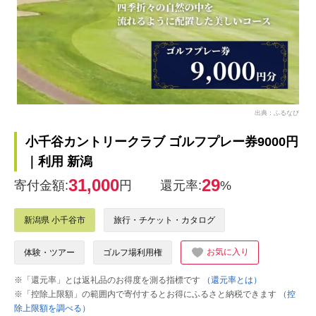
出典：ふるなび
小千谷カントリークラブ ゴルフプレー券9000円
｜利用 新潟
31,000
29
寄付金額:
円
還元率:
%
新潟県 小千谷市
旅行・チケット・カタログ
お気に入り
体験・ツアー
ゴルフ場利用権
※「還元率」とは返礼品のお得度を測る指標です
（還元率とは）
※「控除上限額」の範囲内で寄付するとお得にふるさと納税できます
（控
除上限額を調べる）