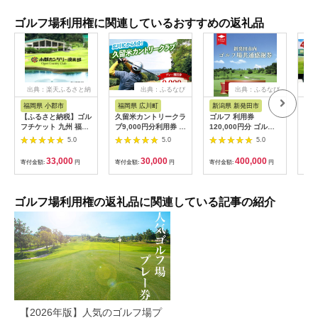
ゴルフ場利用権に関連しているおすすめの返礼品
出典：楽天ふるさと納
出典：ふるなび
出典：ふるなび
出
税
福岡県 小郡市
福岡県 広川町
新潟県 新発田市
愛
【ふるさと納税】ゴル
久留米カントリークラ
ゴルフ 利用券
【日
フチケット 九州 福岡
ブ9,000円分利用券 /
120,000円分 ゴルフ
席 
小郡カンツリー倶楽部
ゴルフ[AFAD007]
場 ゴルフ ゴルフ ゴル
ルフ
5.0
5.0
5.0
ギフト券 9枚 9000円
フ ゴルフ ゴルフ
店 
ゴルフ チケット 商品
A02_40
【1
33,000
30,000
400,000
寄付金額:
円
寄付金額:
円
寄付金額:
円
寄付
券 ゴルフ券 スポーツ
ラウンド 券 福岡県 小
郡市
ゴルフ場利用権の返礼品に関連している記事の紹介
【2026年版】人気のゴルフ場プ