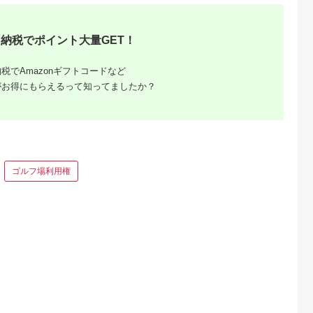
典：ふるなび
出典：ふるなび
出典：ふるなび
出典：ふるな
納税でポイント大量GET！
神奈川県 箱根町
神奈川県 箱根町
大阪府 門真市
雲仙、ハウス
【箱根町】JTBふるさ
【箱根町】JTBふるさ
令和堂で使える糖質
】JTBふる
と旅行クーポン
と旅行クーポン
フ飯1000円分券【 
税でAmazonギフトコードなど
クーポン
（3,000円分）有効期
（15,000円分） 有効
フトチケット ギフト
5.0
5.0
5.0
5.0
がお得にもらえるって知ってましたか？
0円分）有効
間3年（Eメール発
期間3年（Eメール発
チケット ギフトチケ
00,000
10,000
50,000
4,000
Eメール発
行）｜予約 宿泊 観光
行）｜予約 宿泊 観光
ット ギフトチケット
円
寄付金額:
円
寄付金額:
円
寄付金額:
円
 宿泊 観光
体験 温泉 ホテル 旅館
体験 温泉 ホテル 旅館
ギフトチケット ギフ
チケット 子供 子連れ
チケット 子供 子連れ
トチケット 】
子供 子連れ
カップル 家族 店頭 オ
カップル 家族 店頭 オ
家族 店頭 オ
ンライン ネット 電話
ンライン ネット 電話
ネット 電話
箱根
箱根
ゴルフ場利用権