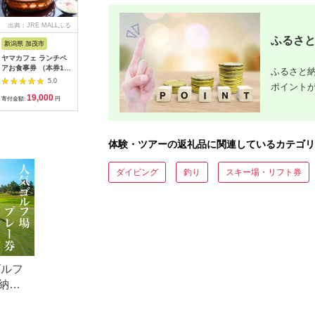
出典：JRE MALLふる
出典：ふるさとチョイ
出典：ふるなび
出
さと納税
ス
ふるさと
新潟県 加茂市
長崎県 松浦市
神奈川県 小田原市
長崎県
ヤマカフェ ランチペ
田舎そば打ち体験(体
【小田原市】JTBふる
【長崎、
アお食事券 （本券1枚
験交流型メニュー)( 体
さと旅行クーポン
テンボス等
ふるさと納
で2名様ご利用）北越
験 田舎 自然 松浦市
（150,000円分）有効
さと旅行
5.0
5.0
5.0
ポイント
の小京都の老舗割烹
そば そば打ち )【D3-
期間3年（Eメール発
（30,00
19,000
33,000
500,000
1
「山重」料亭ランチペ
009】
行）｜予約 宿泊 観光
期間3年（
寄付金額:
円
寄付金額:
円
寄付金額:
円
寄付金額:
アチケット加茂市 割
体験 温泉 ホテル 旅館
行）｜予約
烹 山重
チケット 子供 子連れ
体験 温泉 ホテル 旅館
カップル 家族 店頭 オ
チケット 
ンライン ネット 電話
カップル 
体験・ツアーの返礼品に関連しているカテゴリ
神奈川 神奈川
ンライン 
長崎
ダイビング
釣り
スキー場・リフト券
ゴルフ
納税