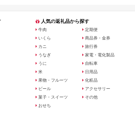
す
人気の返礼品から探す
牛肉
定期便
いくら
商品券・金券
カニ
旅行券
うなぎ
家電・電化製品
うに
自転車
米
日用品
果物・フルーツ
化粧品
ビール
アクセサリー
菓子・スイーツ
その他
おせち