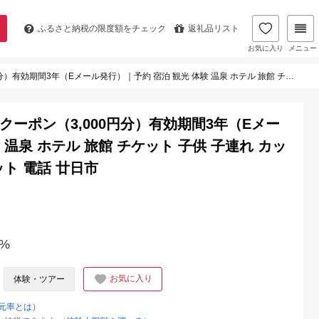
ふるさと納税の
限度額をチェック
返礼品リスト
お気に入り
メニュー
｜予約 宿泊 観光 体験 温泉 ホテル 旅館 チケット 子供 子連れ カップル 家族 店頭 オンライン ネット 電話 廿日市
クーポン（3,000円分）有効期間3年（Eメー
 温泉 ホテル 旅館 チケット 子供 子連れ カッ
ット 電話 廿日市
%
お気に入り
体験・ツアー
元率とは）