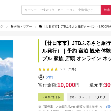
検索
ログ
体験・ツアー
【廿日市市】JTBふるさと旅行クーポン（3,000円分）有効期間3年（Eメール発行）
【廿日市市】JTBふるさと旅行
ル発行）｜予約 宿泊 観光 体験
プル 家族 店頭 オンライン ネ
5.0 （2件）
（2件）
10,000
30
寄付金額:
円
還元率:
広島県 廿日市
旅行・チケット・カタログ
※「還元率」とは返礼品のお得度を測る指標です
（還