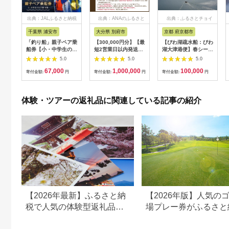
出典：JALふるさと納税
出典：ANAのふるさと
出典：ふるさとチョイ
納税
ス
千葉県 浦安市
大分県 別府市
京都 府京都市
「釣り船」親子ペア乗
【300,000円分】【最
【びわ湖疏水船：びわ
船券【小・中学生のお
短2営業日以内発送】
湖大津港便】春シーズ
子様】
別府市内の旅館やホテ
ン先行予約権（２名様
5.0
5.0
5.0
ルで使用できる宿泊補
分の乗船予約の権利）
67,000
1,000,000
100,000
助券 楽しい旅の思い
寄付金額:
円
寄付金額:
円
寄付金額:
円
出を！ 宿泊券 大分県
別府市 3000円 15000
円 3万円 9万円 15万
体験・ツアーの返礼品に関連している記事の紹介
円 30万円 ホテル 旅
館 温泉 旅行 観光 ト
ラベル 宿泊補助券 チ
ケット クーポン 宿泊
お泊り 別府温泉 別府
観光 地獄めぐり 旅 お
すすめ 人気 体験型 節
約_B030-007
【2026年最新】ふるさと納
【2026年版】人気の
税で人気の体験型返礼品！
場プレー券がふるさと
編集長おすすめ16選
でもらえる！