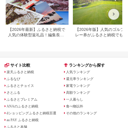
【2026年最新】ふるさと納税で
【2026年版】人気のゴルフ
人気の体験型返礼品！編集長お
レー券がふるさと納税でもら
すすめ16選
る！
サイト比較
ランキングから探す
楽天ふるさと納税
人気ランキング
ふるなび
還元率ランキング
ふるさとチョイス
家電ランキング
さとふる
高額ランキング
ふるさとプレミアム
一人暮らし
ANAのふるさと納税
食べ物以外
dショッピングふるさと納税百選
その他のランキング
au PAY ふるさと納税
ふるさと本舗