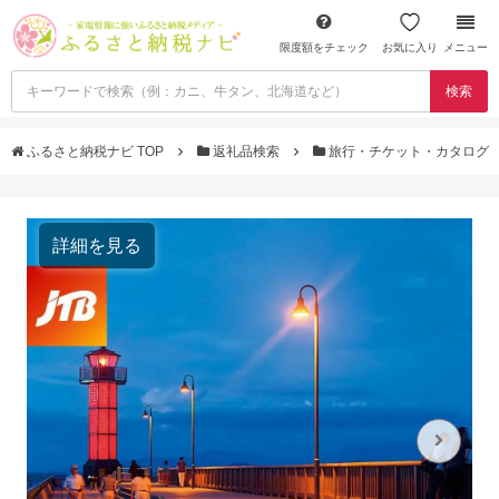
限度額をチェック
お気に入り
メニュー
検索
ふるさと納税ナビ TOP
返礼品検索
旅行・チケット・カタログ
詳細を見る