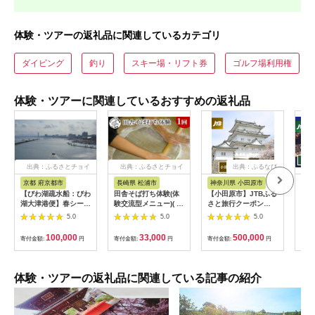
体験・ツアーの返礼品に関連しているカテゴリ
ダイビング
釣り
スキー場・リフト券
ゴルフ場利用権
体験・ツアーに関連しているおすすめの返礼品
出典：ふるさとチョイ
出典：ふるさとチョイ
出典：ふるなび
ス
ス
京都 府京都市
長崎県 松浦市
神奈川県 小田原市
長
【びわ湖疏水船：びわ
田舎そば打ち体験(体
【小田原市】JTBふる
【長
湖大津港便】春シーズ
験交流型メニュー)( 体
さと旅行クーポン
テン
ン先行予約権（２名様
験 田舎 自然 松浦市
（150,000円分）有効
さと
5.0
5.0
5.0
分の乗船予約の権利）
そば そば打ち )【D3-
期間3年（Eメール発
（3
009】
行）｜予約 宿泊 観光
期間
100,000
33,000
500,000
寄付金額:
円
寄付金額:
円
寄付金額:
円
寄付
体験 温泉 ホテル 旅館
行）
チケット 子供 子連れ
体験 温泉 ホテル 
カップル 家族 店頭 オ
チケ
ンライン ネット 電話
カッ
体験・ツアーの返礼品に関連している記事の紹介
神奈川 神奈川
ンラ
長崎