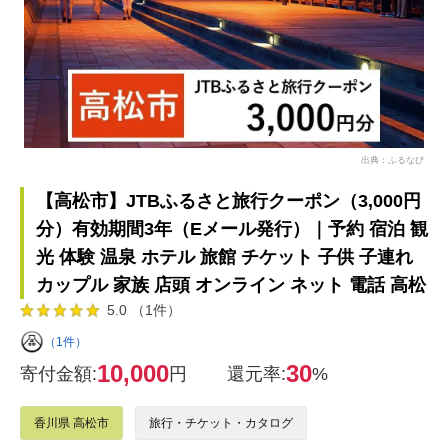
出典：ふるなび
【高松市】JTBふるさと旅行クーポン（3,000円
分）有効期間3年（Eメール発行）｜予約 宿泊 観
光 体験 温泉 ホテル 旅館 チケット 子供 子連れ
カップル 家族 店頭 オンライン ネット 電話 高松
5.0 （1件）
（1件）
10,000
30
寄付金額:
円
還元率:
%
香川県 高松市
旅行・チケット・カタログ