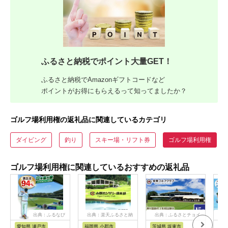
ふるさと納税でポイント大量GET！
ふるさと納税でAmazonギフトコードなど
ポイントがお得にもらえるって知ってましたか？
ゴルフ場利用権の返礼品に関連しているカテゴリ
ダイビング
釣り
スキー場・リフト券
ゴルフ場利用権
ゴルフ場利用権に関連しているおすすめの返礼品
出典：ふるなび
出典：楽天ふるさと納
出典：ふるさとチョイ
出
税
ス
愛知県 瀬戸市
福岡県 小郡市
茨城県 坂東市
高