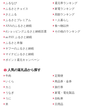
ふるなび
還元率ランキング
ふるさとチョイス
家電ランキング
さとふる
高額ランキング
ふるさとプレミアム
一人暮らし
ANAのふるさと納税
食べ物以外
dショッピングふるさと納税百選
その他のランキング
au PAY ふるさと納税
ふるさと本舗
ヤフーのふるさと納税
マイナビふるさと納税
ポイント還元キャンペーン
人気の返礼品から探す
牛肉
定期便
いくら
商品券・金券
カニ
旅行券
うなぎ
家電・電化製品
うに
自転車
米
日用品