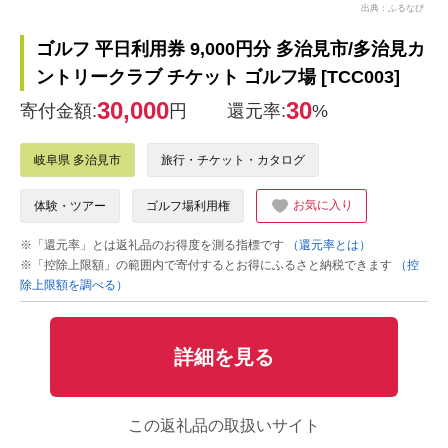
出典：ふるなび
ゴルフ 平日利用券 9,000円分 多治見市/多治見カ
ントリークラブ チケット ゴルフ場 [TCC003]
30,000
30
寄付金額:
円
還元率:
%
岐阜県 多治見市
旅行・チケット・カタログ
お気に入り
体験・ツアー
ゴルフ場利用権
※「還元率」とは返礼品のお得度を測る指標です
（還元率とは）
※「控除上限額」の範囲内で寄付するとお得にふるさと納税できます
（控
除上限額を調べる）
詳細を見る
この返礼品の取扱いサイト