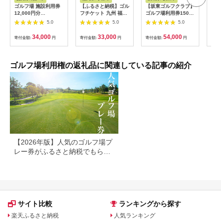
ゴルフ場 施設利用券
【ふるさと納税】ゴル
【坂東ゴルフクラブ】
ko
12,000円分
フチケット 九州 福岡
ゴルフ場利用券15000
クラ
[BBEC002]ゴルフ倶
小郡カンツリー倶楽部
円分（寄付金額の3割
3,0
5.0
5.0
5.0
楽部大樹 瀬戸店
ギフト券 9枚 9000円
相当額分） ／ ゴルフ
ゴルフ チケット 商品
プレー 都心から1時間
34,000
33,000
54,000
寄付金額:
円
寄付金額:
円
寄付金額:
円
寄付
券 ゴルフ券 スポーツ
利用券 ゴルフ場 チケ
ラウンド 券 福岡県 小
ット 茨城 ゴルフ 予約
郡市
体験 アクセス抜群 好
立地 ゴルフラウンド
ゴルフ場利用権の返礼品に関連している記事の紹介
アウトドア スポーツ
レジャー 茨城県
No.156
【2026年版】人気のゴルフ場プ
レー券がふるさと納税でもらえ
る！
サイト比較
ランキングから探す
楽天ふるさと納税
人気ランキング