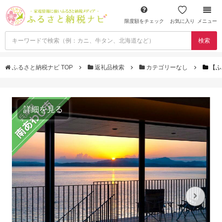
限度額をチェック
お気に入り
メニュー
検索
ふるさと納税ナビ TOP
返礼品検索
カテゴリーなし
【ふ
詳細を見る