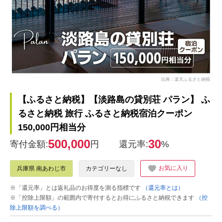
出典：楽天ふるさと納税
【ふるさと納税】【淡路島の貸別荘 パラン】 ふ
るさと納税 旅行 ふるさと納税宿泊クーポン
150,000円相当分
500,000
30
寄付金額:
円
還元率:
%
お気に入り
兵庫県 南あわじ市
カテゴリーなし
※「還元率」とは返礼品のお得度を測る指標です
（還元率とは）
※「控除上限額」の範囲内で寄付するとお得にふるさと納税できます
（控
除上限額を調べる）