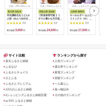
出典：JRE MALLふる
出典：ANAのふるさと
出典：ふるさとチョイ
出
さと納税
納税
ス
香川県 高松市
和歌山県 湯浅町
山形県 鶴岡市
鹿
半生讃岐石丸うどん6
【常温保管可能 】ミ
キーホルダー 山ぶど
【ふ
人前（めんつゆ付き）
ネラル豊かな天日塩だ
うミックス（Ｍ） 山
ひか
麺300g×2袋
けで漬けた無添加梅干
形県鶴岡市 アトリエ
きほ
5.0
5.0
5.0
し2kg 梅ボーイズ｜
かおる | 山葡萄 雑貨
定期
南高梅
キーホルダー ギフト
5k
5,000
24,000
17,000
寄付金額:
円
寄付金額:
円
寄付金額:
円
寄付
B201_EP6024
贈り物 お取り寄せ 返
びく
礼品
産 
飯 
ま町
サイト比較
ランキングから探す
楽天ふるさと納税
人気ランキング
ふるなび
還元率ランキング
ふるさとチョイス
家電ランキング
さとふる
高額ランキング
ふるさとプレミアム
一人暮らし
ANAのふるさと納税
食べ物以外
dショッピングふるさと納税百選
その他のランキング
au PAY ふるさと納税