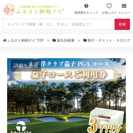
限度額をチェック
お気に入り
メニュー
検索
ふるさと納税ナビ TOP
返礼品検索
旅行・チケット・カタログ
詳細を見る