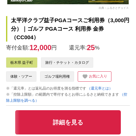
出典：ふるさとチョイス
太平洋クラブ益子PGAコースご利用券（3,000円
分）｜ゴルフ PGAコース 利用券 金券
（CC004）
12,000
25
寄付金額:
円
還元率:
%
栃木県 益子町
旅行・チケット・カタログ
お気に入り
体験・ツアー
ゴルフ場利用権
※「還元率」とは返礼品のお得度を測る指標です
（還元率とは）
※「控除上限額」の範囲内で寄付するとお得にふるさと納税できます
（控
除上限額を調べる）
詳細を見る