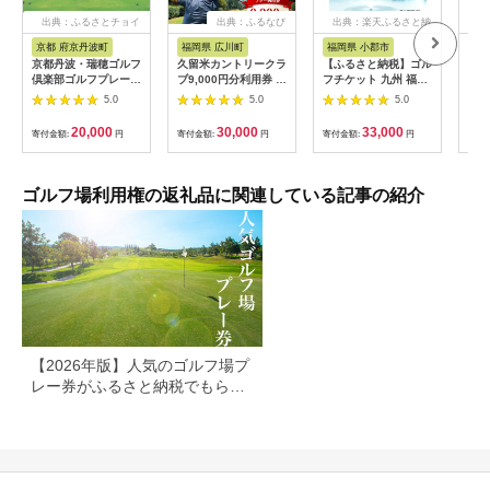
出典：ふるさとチョイ
出典：ふるなび
出典：楽天ふるさと納
ス
税
京都 府京丹波町
福岡県 広川町
福岡県 小郡市
愛
京都丹波・瑞穂ゴルフ
久留米カントリークラ
【ふるさと納税】ゴル
ゴル
倶楽部ゴルフプレー利
ブ9,000円分利用券 /
フチケット 九州 福岡
12,
用券（6,000円分）
ゴルフ[AFAD007]
小郡カンツリー倶楽部
[B
5.0
5.0
5.0
[020CK001]
ギフト券 9枚 9000円
楽部
ゴルフ チケット 商品
20,000
30,000
33,000
寄付金額:
円
寄付金額:
円
寄付金額:
円
寄付
券 ゴルフ券 スポーツ
ラウンド 券 福岡県 小
郡市
ゴルフ場利用権の返礼品に関連している記事の紹介
【2026年版】人気のゴルフ場プ
レー券がふるさと納税でもらえ
る！