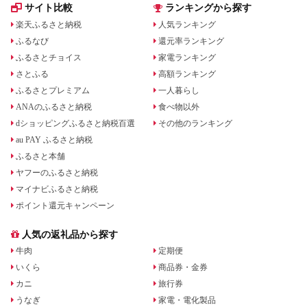
サイト比較
ランキングから探す
楽天ふるさと納税
人気ランキング
ふるなび
還元率ランキング
ふるさとチョイス
家電ランキング
さとふる
高額ランキング
ふるさとプレミアム
一人暮らし
ANAのふるさと納税
食べ物以外
dショッピングふるさと納税百選
その他のランキング
au PAY ふるさと納税
ふるさと本舗
ヤフーのふるさと納税
マイナビふるさと納税
ポイント還元キャンペーン
人気の返礼品から探す
牛肉
定期便
いくら
商品券・金券
カニ
旅行券
うなぎ
家電・電化製品