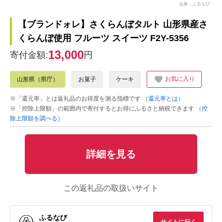
出典：ふるなび
【ブランドォレ】さくらんぼタルト 山形県産さ
くらんぼ使用 フルーツ スイーツ F2Y-5356
13,000
寄付金額:
円
お気に入り
山形県（県庁）
お菓子
ケーキ
※「還元率」とは返礼品のお得度を測る指標です
（還元率とは）
※「控除上限額」の範囲内で寄付するとお得にふるさと納税できます
（控
除上限額を調べる）
詳細を見る
この返礼品の取扱いサイト
ふるなび