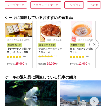
チーズケーキ
チョコレートケーキ
モンブラン
その他
ケーキに関連しているおすすめの返礼品
出典：JALふるさと納税
出典：さとふる
出典：ふるなび
長崎県 佐々町
神奈川県 大井町
長野県 千曲市
北
【食べやすい！選んで
マスカルポーネティラ
萱 の そばプリン 6個|
【定
楽しい】カット包装
ミスケーキ
プリン
海道
カステラ 6箱入「1箱
ーキ
5.0
5.0
5.0
5個入り」（プレーン
送 
×2・抹茶×2・チョコ
25,000
10,000
12,000
寄付金額:
円
寄付金額:
円
寄付金額:
円
寄付
レート×2）【文明堂
総本店】 [QAU005]
ケーキの返礼品に関連している記事の紹介