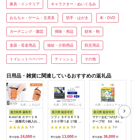
家具・インテリア
キャラクター・ぬいぐるみ
おもちゃ・ゲーム・文房具
切手・はがき
本・DVD
ガーデニング・園芸
掃除・用品
財布・鞄
楽器・音楽用品
福祉・介助用品
防災用品
トイレットペーパー
ティッシュ
その他
日用品・雑貨に関連しているおすすめの返礼品
出典：ふるなび
出典：JRE MALLふる
出典：ふるさとチョイ
さと納税
ス
鹿児島県 霧島市
香川県 観音寺市
香川県 観音寺市
茨
K-047-B スマートキ
ソフィ ＳＰＯＲＴＳ
マナーおむつのび～る
アク
ー・脱着式小銭入れ付
３００羽つき 17枚 ×8
テープ付 SS 64枚
ブー
きキーケース＜キャメ
日用品 生理用品 ナプ
× 6袋
え用1
5.0
5.0
5.0
ル＞【m's】霧島市 革
キン ずれに強い スポ
ゃれ
革製品 牛革 本革 ヌメ
ーツ用 ユニチャーム
24,000
13,000
36,000
寄付金額:
円
寄付金額:
円
寄付金額:
円
寄付
革 キーケース コイン