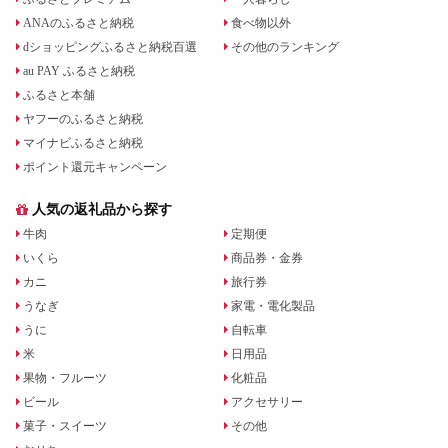
ANAのふるさと納税
食べ物以外
dショッピングふるさと納税百選
その他のランキング
au PAY ふるさと納税
ふるさと本舗
ヤフーのふるさと納税
マイナビふるさと納税
ポイント還元キャンペーン
人気の返礼品から探す
牛肉
定期便
いくら
商品券・金券
カニ
旅行券
うなぎ
家電・電化製品
うに
自転車
米
日用品
果物・フルーツ
化粧品
ビール
アクセサリー
菓子・スイーツ
その他