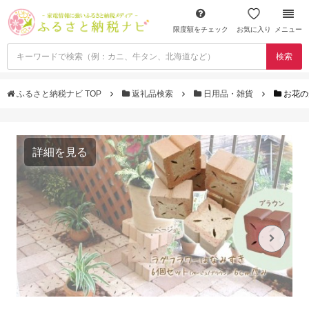
限度額をチェック
お気に入り
メニュー
検索
ふるさと納税ナビ TOP
返礼品検索
日用品・雑貨
お花の
詳細を見る