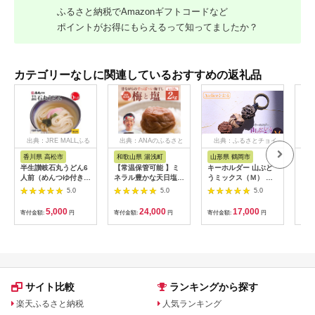
ふるさと納税でAmazonギフトコードなど
ポイントがお得にもらえるって知ってましたか？
カテゴリーなしに関連しているおすすめの返礼品
出典：JRE MALLふる
出典：ANAのふるさと
出典：ふるさとチョイ
出
さと納税
納税
ス
香川県 高松市
和歌山県 湯浅町
山形県 鶴岡市
鹿
半生讃岐石丸うどん6
【常温保管可能 】ミ
キーホルダー 山ぶど
【ふ
人前（めんつゆ付き）
ネラル豊かな天日塩だ
うミックス（Ｍ） 山
ひか
麺300g×2袋
けで漬けた無添加梅干
形県鶴岡市 アトリエ
きほ
5.0
5.0
5.0
し2kg 梅ボーイズ｜
かおる | 山葡萄 雑貨
定期
南高梅
キーホルダー ギフト
5k
5,000
24,000
17,000
寄付金額:
円
寄付金額:
円
寄付金額:
円
寄付
B201_EP6024
贈り物 お取り寄せ 返
びく
礼品
産 
飯 
ま町
サイト比較
ランキングから探す
楽天ふるさと納税
人気ランキング