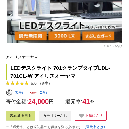
出典：ふるなび
アイリスオーヤマ
LEDデスクライト 701クランプタイプLDL-
701CL-W アイリスオーヤマ
5.0 （8件）
（6件）
（2件）
24,000
41
寄付金額:
円
還元率:
%
お気に入り
宮城県 角田市
カテゴリーなし
※「還元率」とは返礼品のお得度を測る指標です
（還元率とは）