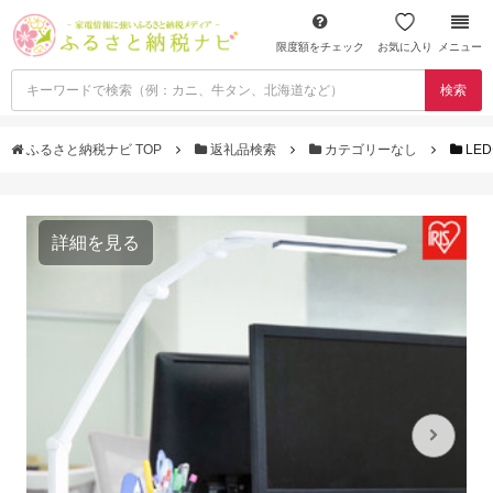
限度額をチェック
お気に入り
メニュー
検索
ふるさと納税ナビ TOP
返礼品検索
カテゴリーなし
LE
詳細を見る