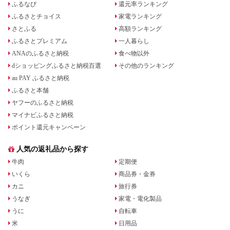
ふるなび
還元率ランキング
ふるさとチョイス
家電ランキング
さとふる
高額ランキング
ふるさとプレミアム
一人暮らし
ANAのふるさと納税
食べ物以外
dショッピングふるさと納税百選
その他のランキング
au PAY ふるさと納税
ふるさと本舗
ヤフーのふるさと納税
マイナビふるさと納税
ポイント還元キャンペーン
人気の返礼品から探す
牛肉
定期便
いくら
商品券・金券
カニ
旅行券
うなぎ
家電・電化製品
うに
自転車
米
日用品