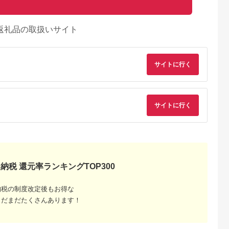
返礼品の取扱いサイト
サイトに行く
サイトに行く
E MALLふる
出典：ふるさとチョイ
出典：楽天ふるさと納
出典：ふるさとチョ
納税 還元率ランキングTOP300
さと納税
ス
税
川区
東京都台東区
兵庫県 豊岡市
山梨県 甲州市
let（カラ
【浅草文庫】ラウンド
【ふるさと納税】豊岡
甲州市×印傳屋 小銭
納税の制度改定後もお得な
ウン）
長財布 花菱柄
財布 Haaki Leather
A（赤革×白漆）B-
3-2】
二つ折財布 HLW301
1207
5.0
5.0
5.0
5.0
まだまだたくさんあります！
グリージオ
2,000
55,000
144,000
12,000
（HLW301） / 二つ折
円
寄付金額:
円
寄付金額:
円
寄付金額:
円
財布 サイフ さいふ お
しゃれ 皮 革 牛皮 牛