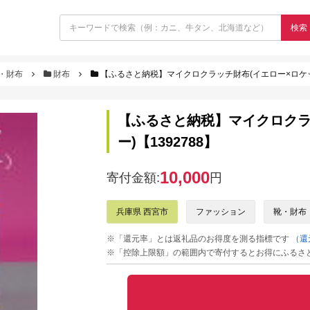
検索
・財布
財布
【ふるさと納税】マイクロクラッチ財布(イエロー×ロケット
【ふるさと納税】マイクロクラ
ー)【1392788】
10,000
寄付金額:
円
兵庫県 西宮市
ファッション
靴・財布
※「還元率」とは返礼品のお得度を測る指標です
（還
※「控除上限額」の範囲内で寄付するとお得にふるさ