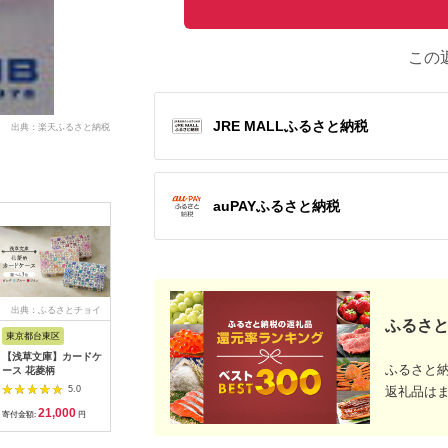
この
JRE MALLふるさと納税
出典：楽天ふるさと納税
auPAYふるさと納税
出典：ふるさとチョイ
出典：JRE MALLふる
出典：ANAのふるさと
出典：JR
ふるさと
ス
さと納税
納税
東京都台東区
北海道 砂川市
兵庫県 尼崎市
東京都荒
【浅草文庫】カードケ
SOMES 馬蹄型 コイ
メンズ財布の定番!本
Mini wal
ふるさと
ース 花菱柄
ンケース (ダークブラ
革二つ折り財布(ネイ
ー：ブラ
ウン) HV-28 [ソメスサ
ビー)たつの市産牛革
【014-00
5.0
5.0
5.0
返礼品は
ドル 北海道 砂川市
シュリンク型押し×オ
21,000
105,000
56,000
7
12260727-b] ソメス
イルレザー
寄付金額:
円
寄付金額:
円
寄付金額:
円
寄付金額:
メンズ レディース 財
布 さいふ サイフ ウォ