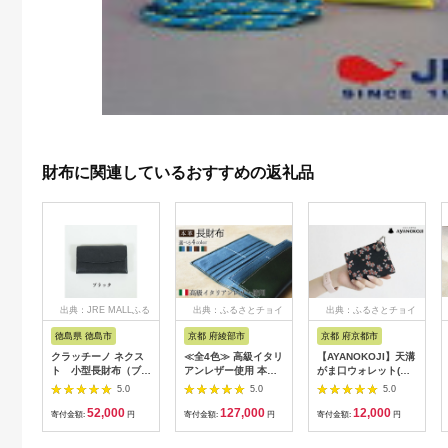
財布に関連しているおすすめの返礼品
出典：JRE MALLふる
出典：ふるさとチョイ
出典：ふるさとチョイ
さと納税
ス
ス
徳島県 徳島市
京都 府綾部市
京都 府京都市
クラッチーノ ネクス
≪全4色≫ 高級イタリ
【AYANOKOJI】天溝
ト 小型長財布（ブラ
アンレザー使用 本革
がま口ウォレット(流
ック）
長財布 【 イタリアン
花 黒)
5.0
5.0
5.0
レザー ブッテーロ 長
52,000
127,000
12,000
財布 さいふ 財布 レザ
寄付金額:
円
寄付金額:
円
寄付金額:
円
ー イタリア革 本革長
財布 プレゼント 贈り