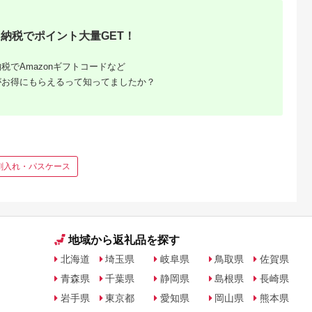
革
納税でポイント大量GET！
税でAmazonギフトコードなど
がお得にもらえるって知ってましたか？
茸おすす
6年最新
刺入れ・パスケース
格で比較
地域から返礼品を探す
北海道
埼玉県
岐阜県
鳥取県
佐賀県
青森県
千葉県
静岡県
島根県
長崎県
岩手県
東京都
愛知県
岡山県
熊本県