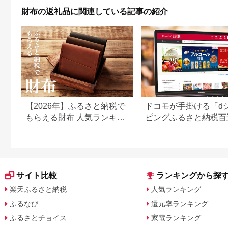
物 記念 誕生日 お祝い
財布の返礼品に関連している記事の紹介
革財布 革 京都 綾部
】
【2026年】ふるさと納税で
ドコモが手掛ける「d
もらえる財布 人気ランキン
ピングふるさと納税百
グ
とは？評判や人気返礼
どを紹介
サイト比較
ランキングから探
楽天ふるさと納税
人気ランキング
ふるなび
還元率ランキング
ふるさとチョイス
家電ランキング