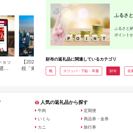
レット 小銭入れ 丸型
本革 革 革製品 レザー
馬革 コードバン レビ
ふるさと
ューキャンペーン
ふるさと納
ポイント
財布の返礼品に関連しているカテゴリ
ショッ
【2026年最新】ふるさと納
ふるさと納税の松
選」
税「東京都」おすすめ返礼
めランキング【202
靴
スリッパ・下駄・草履
財布
名
品な
品＆人気自治体
版】産地・量・価
す
人気の返礼品から探す
牛肉
定期便
いくら
商品券・金券
カニ
旅行券